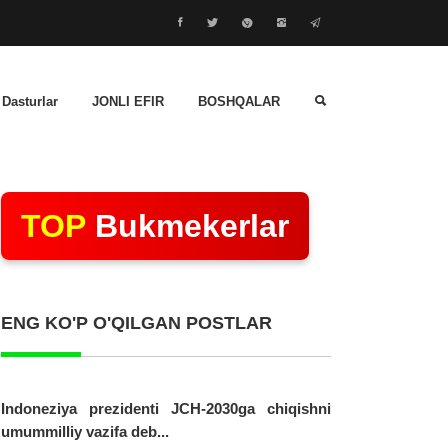
 Dasturlar
JONLI EFIR
BOSHQALAR
TOP
Bukmekerlar
ENG KO'P O'QILGAN POSTLAR
Indoneziya prezidenti JCH-2030ga chiqishni
umummilliy vazifa deb...