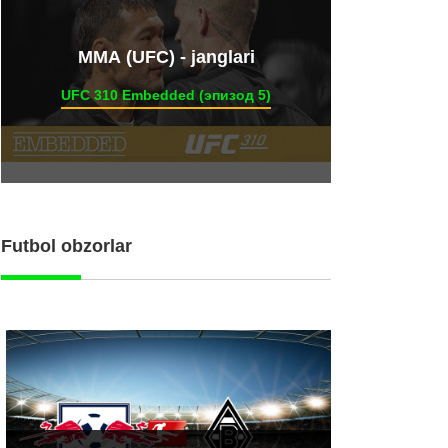
ММА (UFC) - janglari
UFC 310 Embedded (эпизод 5)
Futbol obzorlar