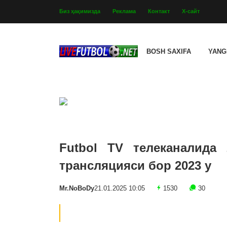
Биз ҳақимизда
Реклама
Контакт
Х-сайт
BOSH SAXIFA
YANG
Futbol TV телеканалида
трансляцияси бор 2023 y
Mr.NoBoDy
21.01.2025 10:05
1530
30