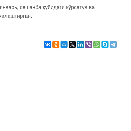
-январь, сешанба қуйидаги кўрсатув ва
жалаштирган.