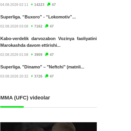
04.08.2026 02:11
14223
47
Superliga. “Buxoro” - “Lokomotiv”...
02.08.2026 03:08
7162
47
Kabo-verdelik darvozabon Vozinya faoliyatini
Marokashda davom ettirishi...
02.08.2026 01:08
3909
47
Superliga. "Dinamo" – "Neftchi" (matnli...
03.08.2026 20:32
3726
47
MMA (UFC) videolar