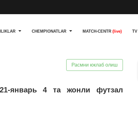
ILIKLAR
CHEMPIONATLAR
MATCH-CENTR
(live)
TV
Расмни юклаб олиш
 21-январь 4 та жонли футзал