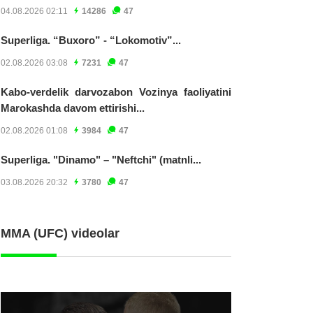
04.08.2026 02:11
14286
47
Superliga. “Buxoro” - “Lokomotiv”...
02.08.2026 03:08
7231
47
Kabo-verdelik darvozabon Vozinya faoliyatini
Marokashda davom ettirishi...
02.08.2026 01:08
3984
47
Superliga. "Dinamo" – "Neftchi" (matnli...
03.08.2026 20:32
3780
47
MMA (UFC) videolar