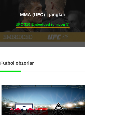
ММА (UFC) - janglari
UFC 310 Embedded (эпизод 5)
Futbol obzorlar