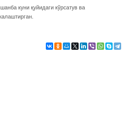
 шанба куни қуйидаги кўрсатув ва
жалаштирган.