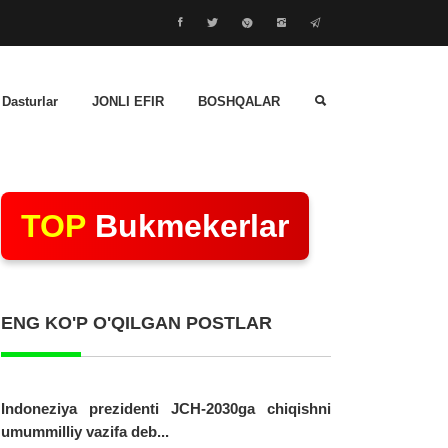
 Dasturlar
JONLI EFIR
BOSHQALAR
TOP
Bukmekerlar
ENG KO'P O'QILGAN POSTLAR
Indoneziya prezidenti JCH-2030ga chiqishni
umummilliy vazifa deb...