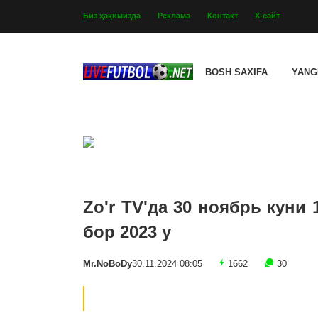
Биз ҳақимизда
Реклама
Контакт
Х-сайт
BOSH SAXIFA
YANG
Zo'r TV'да 30 ноябрь куни
бор 2023 y
Mr.NoBoDy
30.11.2024 08:05
1662
30