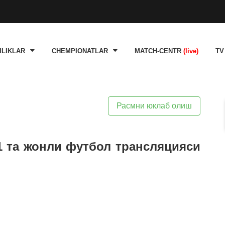
ILIKLAR
CHEMPIONATLAR
MATCH-CENTR
(live)
TV
Расмни юклаб олиш
 1 та жонли футбол трансляцияси