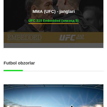
ММА (UFC) - janglari
UFC 310 Embedded (эпизод 5)
Futbol obzorlar