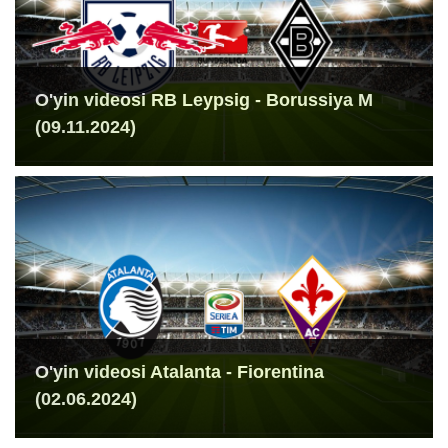
O'yin videosi RB Leypsig - Borussiya M
(09.11.2024)
O'yin videosi Atalanta - Fiorentina
(02.06.2024)