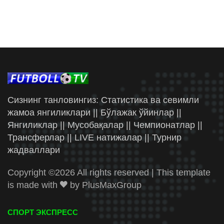
Сизнинг танловингиз: Статистика ва севимли
жамоа янгиликлари || Бўлажак ўйинлар ||
Янгиликлар || Мусобақалар || Чемпионатлар ||
Трансферлар || LIVE натижалар || Турнир
жадваллари
Copyright ©
2026 All rights reserved | This template
is made with
by
PlusMaxGroup
СПОРТ ЭКСПРЕСС