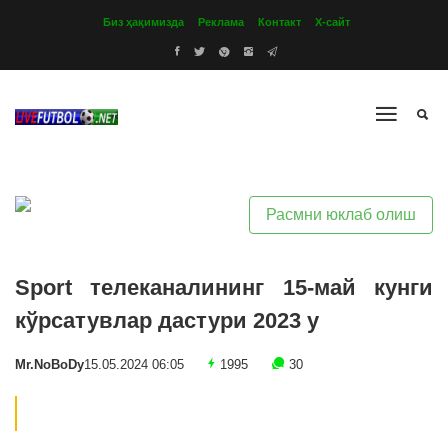
Биз ҳақимизда
Реклама
Контакт
Х-сайт
Расмни юклаб олиш
Sport телеканалининг 15-май кунги
кўрсатувлар дастури 2023 y
Mr.NoBoDy
15.05.2024 06:05
1995
30