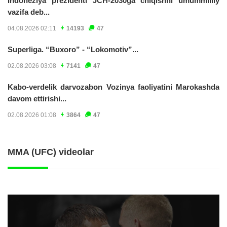
Indoneziya prezidenti JCH-2030ga chiqishni umummilliy
vazifa deb...
04.08.2026 02:11
14193
47
Superliga. “Buxoro” - “Lokomotiv”...
02.08.2026 03:08
7141
47
Kabo-verdelik darvozabon Vozinya faoliyatini Marokashda
davom ettirishi...
02.08.2026 01:08
3864
47
MMA (UFC) videolar