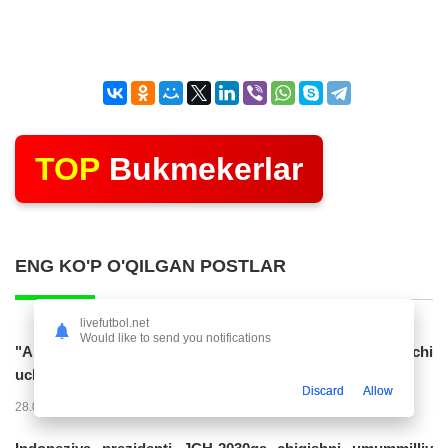
TOP
Bukmekerlar
ENG KO'P O'QILGAN POSTLAR
livefutbol.net
Would like to send you notifications
"Al Hilol" O'zbekiston terma jamoasiga gol urgan hujumchi
uchun 70 mln. evro taklif...
Discard
Allow
28.07.2026 01:56
17321
47