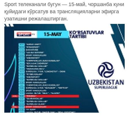
Sport телеканали бугун — 15-май, чоршанба куни
қуйидаги кўрсатув ва трансляцияларни эфирга
узатишни режалаштирган.