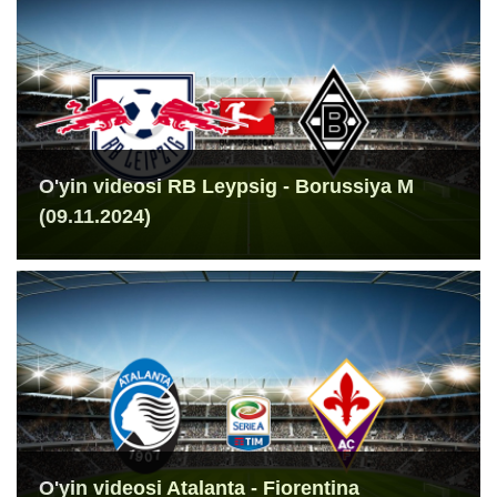
O'yin videosi RB Leypsig - Borussiya M
(09.11.2024)
O'yin videosi Atalanta - Fiorentina