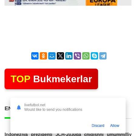
TOP
Bukmekerlar
livefutbol.net
ENG KO'P O'QILGAN POSTLAR
Would like to send you notifications
Discard
Allow
Indoneziya prezidenti JCH-2030ga chiqishni umummilliy