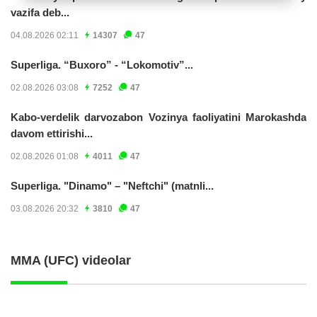
vazifa deb...
04.08.2026 02:11
14307
47
Superliga. “Buxoro” - “Lokomotiv”...
02.08.2026 03:08
7252
47
Kabo-verdelik darvozabon Vozinya faoliyatini Marokashda
davom ettirishi...
02.08.2026 01:08
4011
47
Superliga. "Dinamo" – "Neftchi" (matnli...
03.08.2026 20:32
3810
47
MMA (UFC) videolar