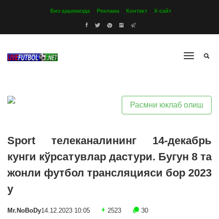
Биз ҳақимизда
Реклама
Контакт
Х-сайт
Расмни юклаб олиш
Sport телеканалининг 14-декабрь
кунги кўрсатувлар дастури. Бугун 8 та
жонли футбол трансляцияси бор 2023
y
Mr.NoBoDy
14.12.2023 10:05
2523
30