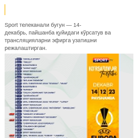
Sport телеканали бугун — 14-
декабрь, пайшанба қуйидаги кўрсатув ва
трансляцияларни эфирга узатишни
режалаштирган.