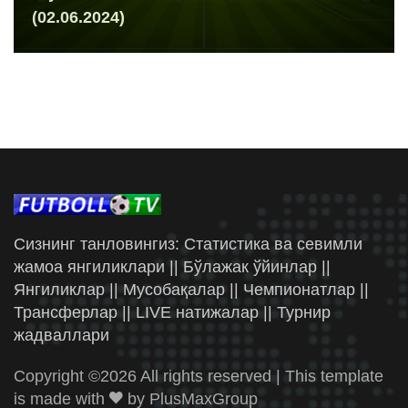
(02.06.2024)
Сизнинг танловингиз: Статистика ва севимли
жамоа янгиликлари || Бўлажак ўйинлар ||
Янгиликлар || Мусобақалар || Чемпионатлар ||
Трансферлар || LIVE натижалар || Турнир
жадваллари
Copyright ©
2026 All rights reserved | This template
is made with
by
PlusMaxGroup