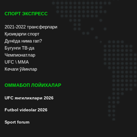
СПОРТ ЭКСПРЕСС
2021-2022 трансферлари
Қизиқарли спорт
Дунёда нима гап?
Бугунги ТВ-да
Чемпионатлар
UFC \ ММА
Кечаги ўйинлар
ОММАБОП ЛОЙИХАЛАР
UFC янгиликлари 2026
Futbol videolar 2026
Sport forum