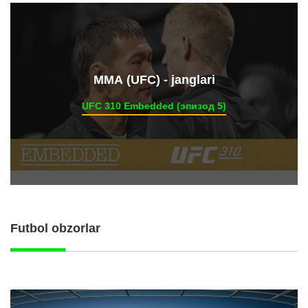
ММА (UFC) - janglari
UFC 310 Embedded (эпизод 5)
Futbol obzorlar