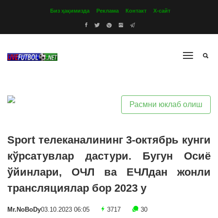
Биз ҳақимизда
Реклама
Контакт
Х-сайт
Расмни юклаб олиш
Sport телеканалининг 3-октябрь кунги
кўрсатувлар дастури. Бугун Осиё
ўйинлари, ОЧЛ ва ЕЧЛдан жонли
трансляциялар бор 2023 y
Mr.NoBoDy
03.10.2023 06:05
3717
30