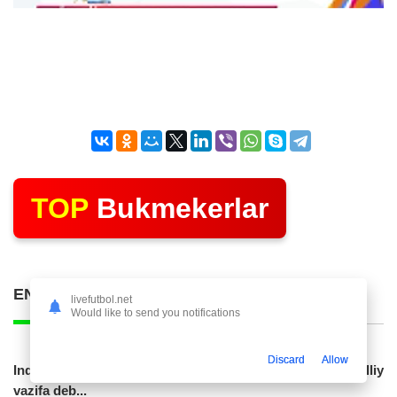
TOP
Bukmekerlar
ENG KO'P O'QILGAN POSTLAR
livefutbol.net
Would like to send you notifications
Discard
Allow
Indoneziya prezidenti JCH-2030ga chiqishni umummilliy
vazifa deb...