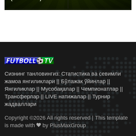
Сизнинг танловингиз: Статистика ва севимли
жамоа янгиликлари || Бўлажак ўйинлар ||
Янгиликлар || Мусобақалар || Чемпионатлар ||
Трансферлар || LIVE натижалар || Турнир
жадваллари
Copyright ©
2026 All rights reserved | This template
is made with
by
PlusMaxGroup