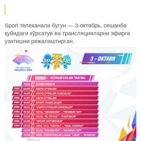
Sport телеканали бугун — 3-октябрь, сешанба
қуйидаги кўрсатув ва трансляцияларни эфирга
узатишни режалаштирган.