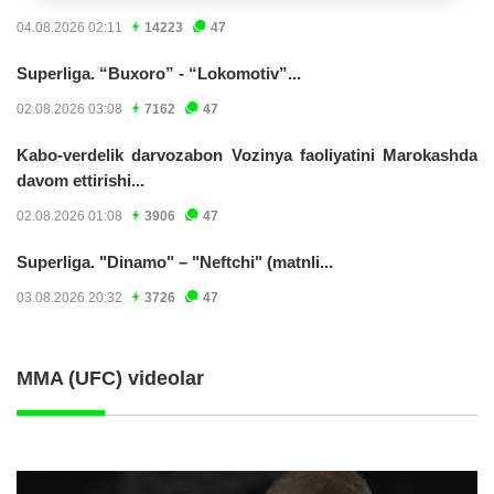
04.08.2026 02:11
14223
47
Superliga. “Buxoro” - “Lokomotiv”...
02.08.2026 03:08
7162
47
Kabo-verdelik darvozabon Vozinya faoliyatini Marokashda
davom ettirishi...
02.08.2026 01:08
3906
47
Superliga. "Dinamo" – "Neftchi" (matnli...
03.08.2026 20:32
3726
47
MMA (UFC) videolar