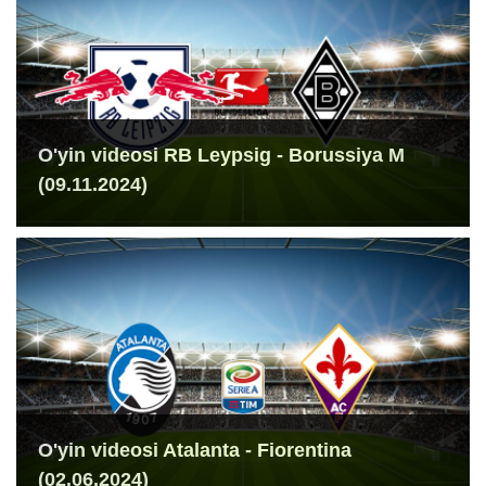
O'yin videosi RB Leypsig - Borussiya M
(09.11.2024)
O'yin videosi Atalanta - Fiorentina
(02.06.2024)