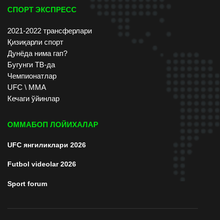
СПОРТ ЭКСПРЕСС
2021-2022 трансферлари
Қизиқарли спорт
Дунёда нима гап?
Бугунги ТВ-да
Чемпионатлар
UFC \ ММА
Кечаги ўйинлар
ОММАБОП ЛОЙИХАЛАР
UFC янгиликлари 2026
Futbol videolar 2026
Sport forum