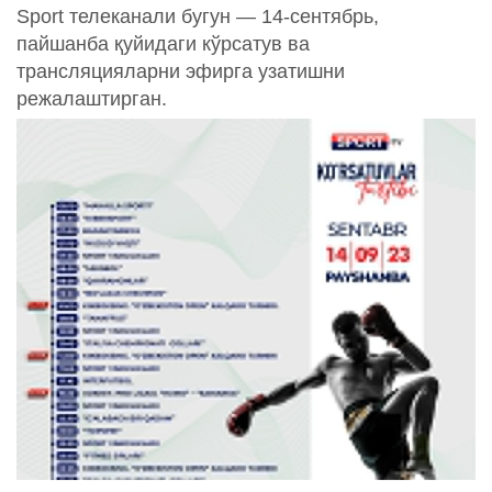
Sport телеканали бугун — 14-сентябрь,
пайшанба қуйидаги кўрсатув ва
трансляцияларни эфирга узатишни
режалаштирган.