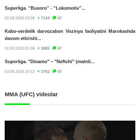
Superliga. “Buxoro” - “Lokomotiv”...
02.08.2026 03:08
7144
47
Kabo-verdelik darvozabon Vozinya faoliyatini Marokashda
davom ettirishi...
02.08.2026 01:08
3885
47
Superliga. "Dinamo" – "Neftchi" (matnli...
03.08.2026 20:32
3702
47
MMA (UFC) videolar