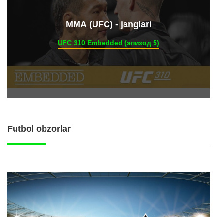
ММА (UFC) - janglari
UFC 310 Embedded (эпизод 5)
Futbol obzorlar