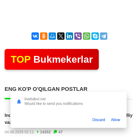
TOP
Bukmekerlar
ENG KO'P O'QILGAN POSTLAR
livefutbol.net
Would like to send you notifications
Indoneziya prezidenti JCH-2030ga chiqishni umummilliy
Discard
Allow
vazifa deb...
04.08.2026 02:11
14202
47