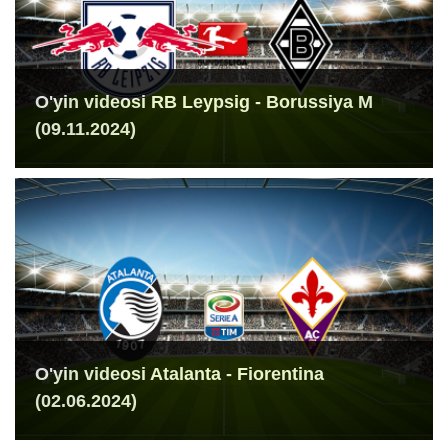
O'yin videosi RB Leypsig - Borussiya M
(09.11.2024)
O'yin videosi Atalanta - Fiorentina
(02.06.2024)