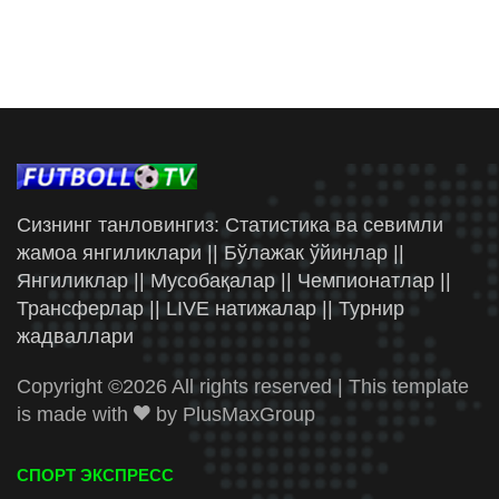
Сизнинг танловингиз: Статистика ва севимли
жамоа янгиликлари || Бўлажак ўйинлар ||
Янгиликлар || Мусобақалар || Чемпионатлар ||
Трансферлар || LIVE натижалар || Турнир
жадваллари
Copyright ©
2026 All rights reserved | This template
is made with
by
PlusMaxGroup
СПОРТ ЭКСПРЕСС