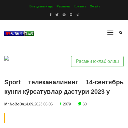
Биз ҳақимизда
Реклама
Контакт
Х-сайт
Расмни юклаб олиш
Sport телеканалининг 14-сентябрь
кунги кўрсатувлар дастури 2023 y
Mr.NoBoDy
14.09.2023 06:05
2079
30