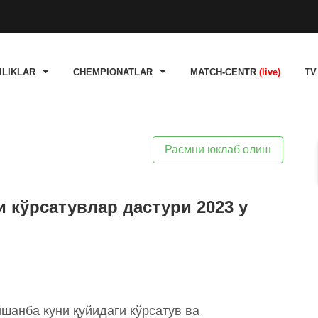
ILIKLAR
CHEMPIONATLAR
MATCH-CENTR
(live)
TV
Расмни юклаб олиш
и кўрсатувлар дастури 2023 y
йшанба куни қуйидаги кўрсатув ва