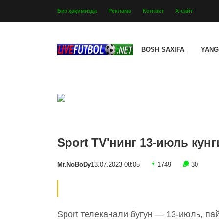
Биз ҳақимизда
Реклама
Контакт
Х-сайт
BOSH SAXIFA
YANG
Sport TV'нинг 13-июль кунг
Mr.NoBoDy
13.07.2023 08:05
1749
30
Sport телеканали бугун — 13-июль, па