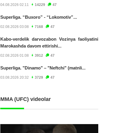
04.08.2026 02:11
14229
47
Superliga. “Buxoro” - “Lokomotiv”...
02.08.2026 03:08
7168
47
Kabo-verdelik darvozabon Vozinya faoliyatini
Marokashda davom ettirishi...
02.08.2026 01:08
3912
47
Superliga. "Dinamo" – "Neftchi" (matnli...
03.08.2026 20:32
3729
47
MMA (UFC) videolar