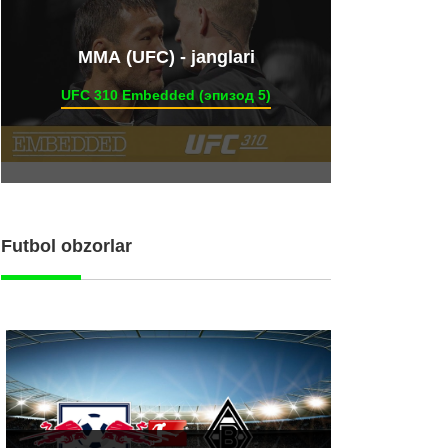
ММА (UFC) - janglari
UFC 310 Embedded (эпизод 5)
Futbol obzorlar