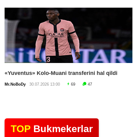
«Yuventus» Kolo-Muani transferini hal qildi
Mr.NoBoDy
30.07.2026 13:00
69
47
TOP
Bukmekerlar