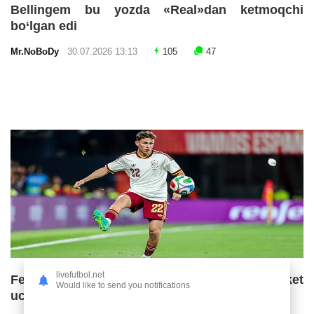
Bellingem bu yozda «Real»dan ketmoqchi
bo‘lgan edi
Mr.NoBoDy
30.07.2026 13:13
105
47
livefutbol.net
Fermin Lopes «Barselona»ning ketma-ket
Would like to send you notifications
uchinchi chempionlik imkoniyatlarini baholadi