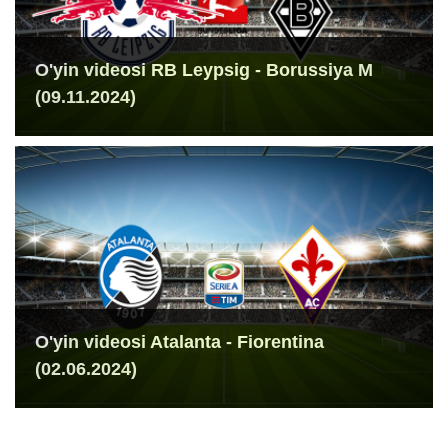
O'yin videosi RB Leypsig - Borussiya M
(09.11.2024)
O'yin videosi Atalanta - Fiorentina
(02.06.2024)