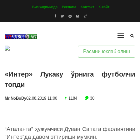
Биз ҳақимизда
Реклама
Контакт
Х-сайт
Расмни юклаб олиш
«Интер» Лукаку ўрнига футболчи
топди
Mr.NoBoDy
02.08.2019 11:00
1184
30
“Аталанта” ҳужумчиси Дуван Сапата фаолиятини
“Интер”да давом эттириши мумкин.