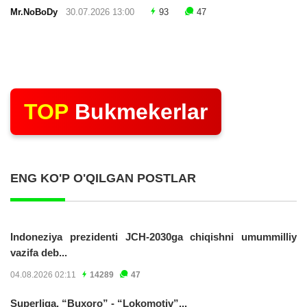
Mr.NoBoDy
30.07.2026 13:00
93
47
TOP
Bukmekerlar
ENG KO'P O'QILGAN POSTLAR
Indoneziya prezidenti JCH-2030ga chiqishni umummilliy
vazifa deb...
04.08.2026 02:11
14289
47
Superliga. “Buxoro” - “Lokomotiv”...