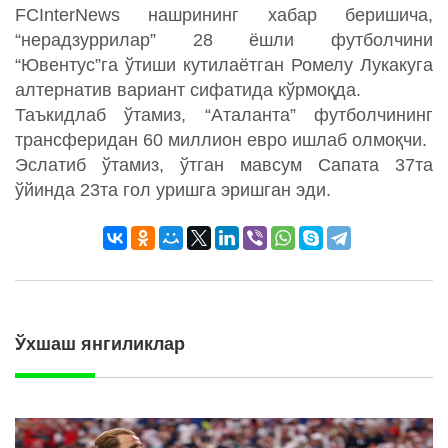
FCInterNews нашрининг хабар беришича,
“нерадзуррилар” 28 ёшли футболчини
“Ювентус”га ўтиши кутилаётган Ромелу Лукакуга
алтернатив вариант сифатида кўрмоқда.
Таъкидлаб ўтамиз, “Аталанта” футболчининг
трансферидан 60 миллион евро ишлаб олмоқчи.
Эслатиб ўтамиз, ўтган мавсум Сапата 37та
ўйинда 23та гол уришга эришган эди.
Ўхшаш янгиликлар