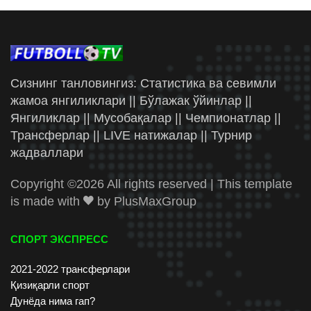
Сизнинг танловингиз: Статистика ва севимли
жамоа янгиликлари || Бўлажак ўйинлар ||
Янгиликлар || Мусобақалар || Чемпионатлар ||
Трансферлар || LIVE натижалар || Турнир
жадваллари
Copyright ©
2026 All rights reserved | This template
is made with
by
PlusMaxGroup
СПОРТ ЭКСПРЕСС
2021-2022 трансферлари
Қизиқарли спорт
Дунёда нима гап?