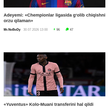
Adeyemi: «Chempionlar ligasida g‘olib chiqishni
orzu qilaman»
Mr.NoBoDy
30.07.2026 13:00
96
47
«Yuventus» Kolo-Muani transferini hal qildi