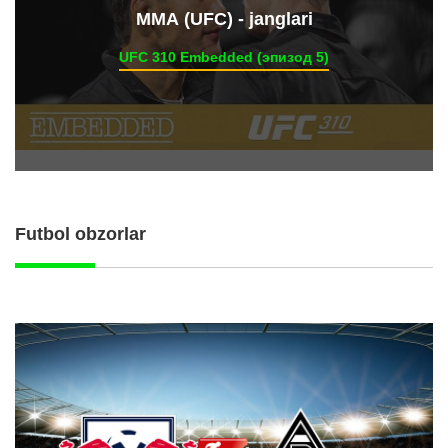
ММА (UFC) - janglari
UFC 310 Embedded (эпизод 5)
Futbol obzorlar