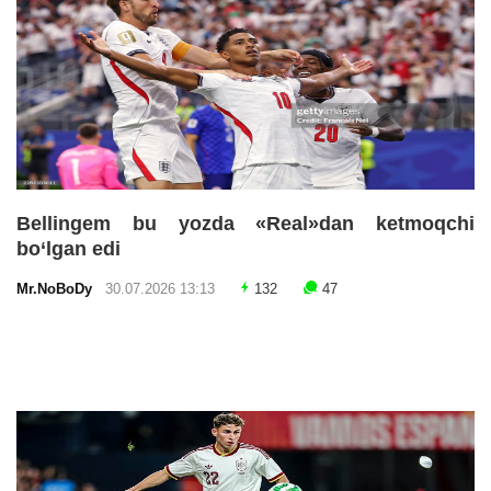
Bellingem bu yozda «Real»dan ketmoqchi
bo‘lgan edi
Mr.NoBoDy
30.07.2026 13:13
132
47