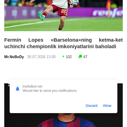
Fermin Lopes «Barselona»ning ketma-ket
uchinchi chempionlik imkoniyatlarini baholadi
Mr.NoBoDy
30.07.2026 13:00
102
47
livefutbol.net
Would like to send you notifications
Discard
Allow