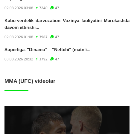
02.08.2026 03:08
7240
47
Kabo-verdelik darvozabon Vozinya faoliyatini Marokashda
davom ettirishi...
02.08.2026 01:08
3987
47
Superliga. "Dinamo" – "Neftchi" (matnli...
03.08.2026 20:32
3792
47
MMA (UFC) videolar