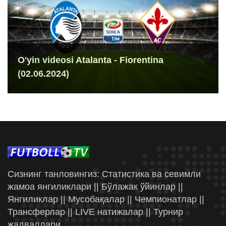
O'yin videosi Atalanta - Fiorentina
(02.06.2024)
Сизнинг танловингиз: Статистика ва севимли
жамоа янгиликлари || Бўлажак ўйинлар ||
Янгиликлар || Мусобақалар || Чемпионатлар ||
Трансферлар || LIVE натижалар || Турнир
жадваллари