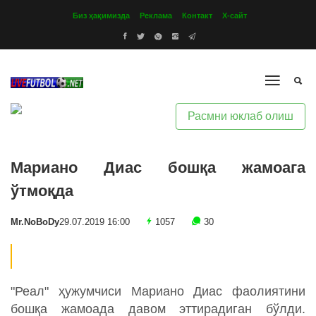
Биз ҳақимизда
Реклама
Контакт
Х-сайт
Расмни юклаб олиш
Мариано Диас бошқа жамоага
ўтмоқда
Mr.NoBoDy
29.07.2019 16:00
1057
30
"Реал" ҳужумчиси Мариано Диас фаолиятини
бошқа жамоада давом эттирадиган бўлди.