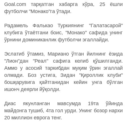
Goal.com тарқатган хабарга кўра, 25 ёшли
футболчи "Монако"га ўтади.
Радамель Фалькао Туркиянинг "Галатасарой"
клубига ўтаётгани боис, "Монако" сафида унинг
ўрнини доминиканлик футболчи эгаллайди.
Эслатиб ўтамиз, Мариано ўтган йилнинг ёзида
"Лион"дан "Реал" сафига келиб қўшилганди.
Аммо у асосий таркибдан муқим ўрин эгаллай
олмади. Боз устига, Зидан "Қироллик клуби"
бошқарувига қайтганидан кейин унга бўлган
ишонч деярли йўқолди.
Диас якунланган мавсумда 19та ўйинда
майдонга тушиб, 4та гол урди. Унинг бозор нархи
20 миллион еврога тенг.