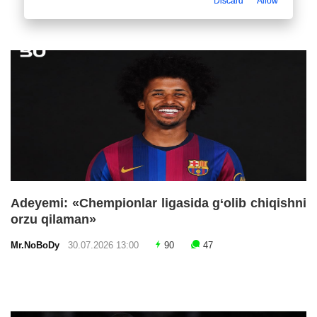
Discard
Allow
Adeyemi: «Chempionlar ligasida g‘olib chiqishni
orzu qilaman»
Mr.NoBoDy
30.07.2026 13:00
90
47