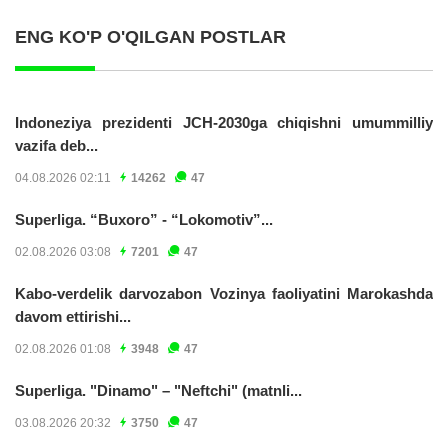
ENG KO'P O'QILGAN POSTLAR
Indoneziya prezidenti JCH-2030ga chiqishni umummilliy
vazifa deb...
04.08.2026 02:11
14262
47
Superliga. “Buxoro” - “Lokomotiv”...
02.08.2026 03:08
7201
47
Kabo-verdelik darvozabon Vozinya faoliyatini Marokashda
davom ettirishi...
02.08.2026 01:08
3948
47
Superliga. "Dinamo" – "Neftchi" (matnli...
03.08.2026 20:32
3750
47