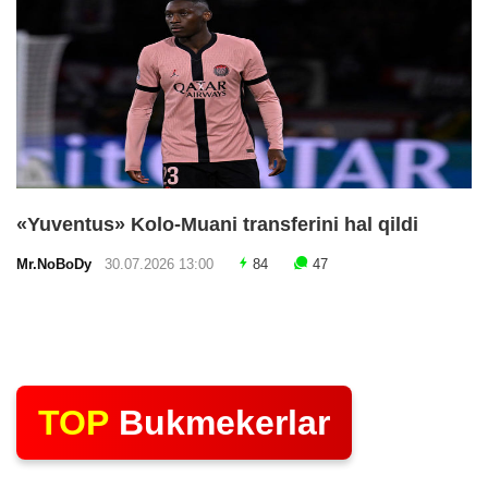
«Yuventus» Kolo-Muani transferini hal qildi
Mr.NoBoDy
30.07.2026 13:00
84
47
TOP
Bukmekerlar