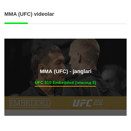
MMA (UFC) videolar
ММА (UFC) - janglari
UFC 310 Embedded (эпизод 5)