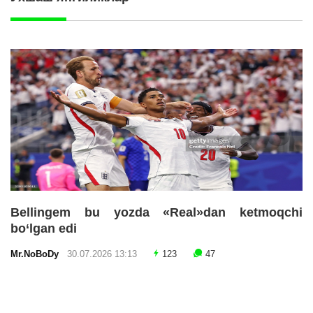
Bellingem bu yozda «Real»dan ketmoqchi
bo‘lgan edi
Mr.NoBoDy
30.07.2026 13:13
123
47