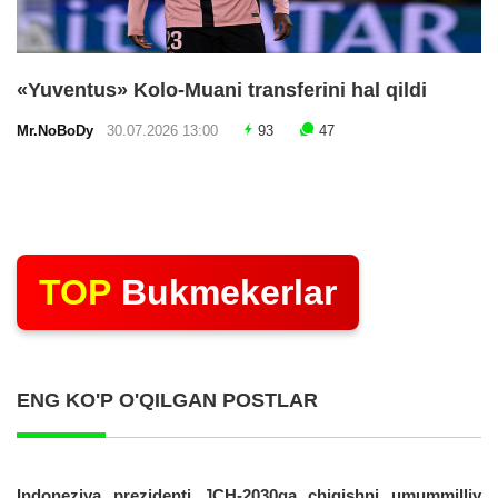
«Yuventus» Kolo-Muani transferini hal qildi
Mr.NoBoDy
30.07.2026 13:00
93
47
TOP
Bukmekerlar
ENG KO'P O'QILGAN POSTLAR
Indoneziya prezidenti JCH-2030ga chiqishni umummilliy