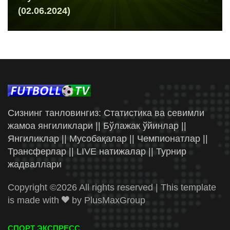
(02.06.2024)
Сизнинг танловингиз: Статистика ва севимли
жамоа янгиликлари || Бўлажак ўйинлар ||
Янгиликлар || Мусобақалар || Чемпионатлар ||
Трансферлар || LIVE натижалар || Турнир
жадваллари
Copyright ©
2026 All rights reserved | This template
is made with
by
PlusMaxGroup
СПОРТ ЭКСПРЕСС