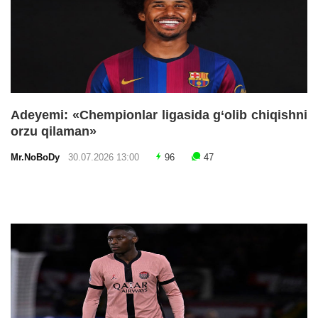
Adeyemi: «Chempionlar ligasida g‘olib chiqishni
orzu qilaman»
Mr.NoBoDy
30.07.2026 13:00
96
47