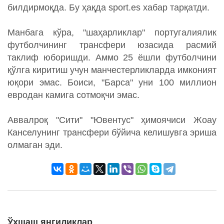
билдирмоқда. Бу ҳақда sport.es хабар тарқатди.
Манбага кўра, "шаҳарликлар" португалиялик
футболчининг трансфери юзасида расмий
таклиф юборишди. Аммо 25 ёшли футболчини
қўлга киритиш учун манчестерликларда имконият
юқори эмас. Боиси, "Барса" уни 100 миллион
евродан камига сотмоқчи эмас.
Аввалроқ "Сити" "Ювентус" ҳимоячиси Жоау
Канселунинг трансфери бўйича келишувга эриша
олмаган эди.
Ўхшаш янгиликлар