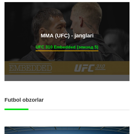
ММА (UFC) - janglari
UFC 310 Embedded (эпизод 5)
Futbol obzorlar