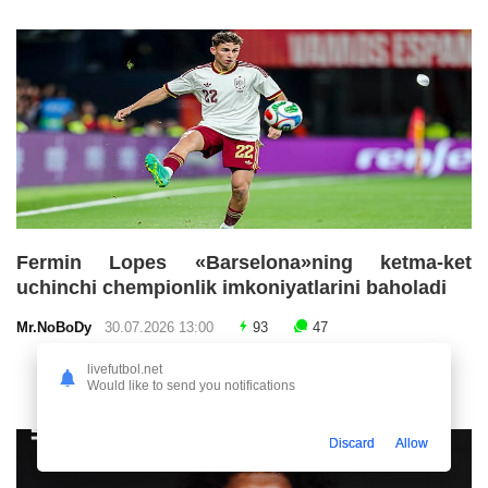
Fermin Lopes «Barselona»ning ketma-ket
uchinchi chempionlik imkoniyatlarini baholadi
Mr.NoBoDy
30.07.2026 13:00
93
47
livefutbol.net
Would like to send you notifications
Discard
Allow