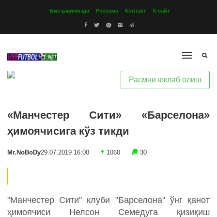
Биз ҳақимизда
Реклама
Контакт
Х-сайт
Расмни юклаб олиш
«Манчестер Сити» «Барселона»
ҳимоячисига кўз тикди
Mr.NoBoDy
29.07.2019 16:00
1060
30
"Манчестер Сити" клуби "Барселона" ўнг қанот
ҳимоячиси Нелсон Семедуга қизиқиш