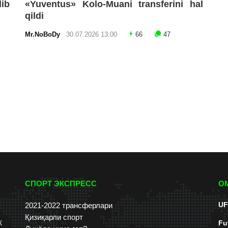
lib
«Yuventus» Kolo-Muani transferini hal
qildi
Mr.NoBoDy
30.07.2026 13:00
66
47
СПОРТ ЭКСПРЕСС
О
UF
2021-2022 трансферлари
Қизиқарли спорт
к
Fu