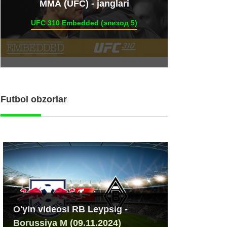
ММА (UFC) - janglari
UFC 310 Embedded (эпизод 5)
Futbol obzorlar
O'yin videosi RB Leypsig -
Borussiya M (09.11.2024)