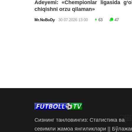
Adeyemi: «Chempionlar ligasida g‘o
chiqishni orzu qilaman»
Mr.NoBoDy
30.07.2026 13:00
63
47
Сизнинг танловингиз: Статистика ва
севимли жамоа янгиликлари || Бўлажа