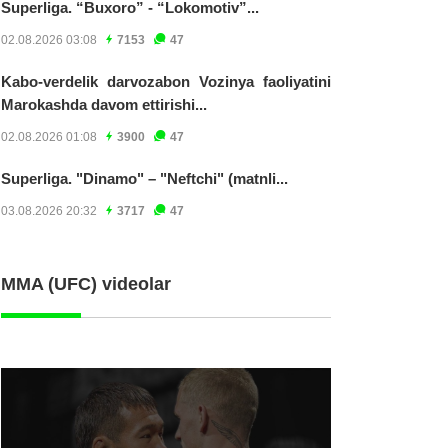
Superliga. “Buxoro” - “Lokomotiv”...
02.08.2026 03:08
7153
47
Kabo-verdelik darvozabon Vozinya faoliyatini
Marokashda davom ettirishi...
02.08.2026 01:08
3900
47
Superliga. "Dinamo" – "Neftchi" (matnli...
03.08.2026 20:32
3717
47
MMA (UFC) videolar