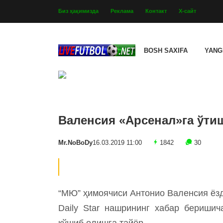
Биз ҳақимизда
Реклама
Контакт
Х-сайт
BOSH SAXIFA
YANG
Валенсия «Арсенал»га ўти
Mr.NoBoDy
16.03.2019 11:00
1842
30
“МЮ” ҳимоячиси Антонио Валенсия ёзд
Daily Star нашрининг хабар беришич
қўшиб олишга тайёр.