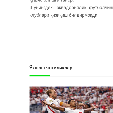
Шунингдек, эквадориялик футболчини
клублари қизиқиш билдирмоқда.
Ўхшаш янгиликлар