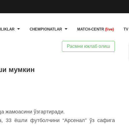
ILIKLAR
CHEMPIONATLAR
MATCH-CENTR
(live)
TV
Расмни юклаб олиш
ши мумкин
а жамоасини ўзгартиради.
а, 33 ёшли футболчини “Арсенал” ўз сафига