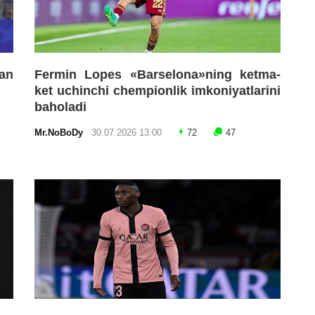
an
Fermin Lopes «Barselona»ning ketma-
ket uchinchi chempionlik imkoniyatlarini
baholadi
Mr.NoBoDy
30.07.2026 13:00
72
47