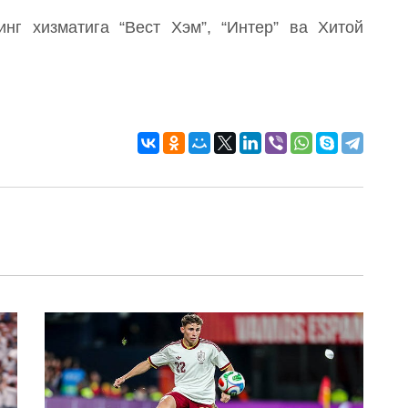
нг хизматига “Вест Хэм”, “Интер” ва Хитой