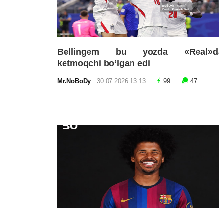
Bellingem bu yozda «Real»d
ketmoqchi bo‘lgan edi
Mr.NoBoDy
30.07.2026 13:13
99
47