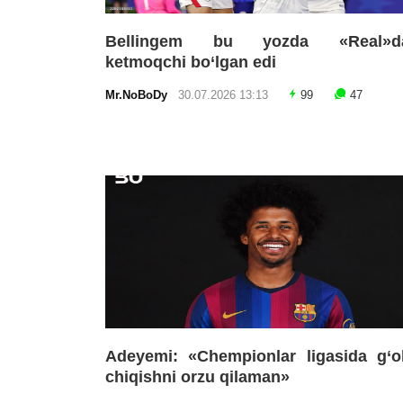
Bellingem bu yozda «Real»d
ketmoqchi bo‘lgan edi
Mr.NoBoDy
30.07.2026 13:13
99
47
Adeyemi: «Chempionlar ligasida g‘o
chiqishni orzu qilaman»