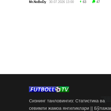
Mr.NoBoDy
30.07.2026 13:00
63
47
Сизнинг танловингиз: Статистика ва
севимли жамоа янгиликлари || Бўлажа