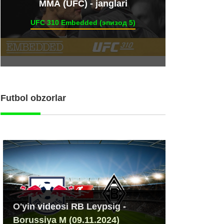
ММА (UFC) - janglari
UFC 310 Embedded (эпизод 5)
Futbol obzorlar
O'yin videosi RB Leypsig -
Borussiya M (09.11.2024)