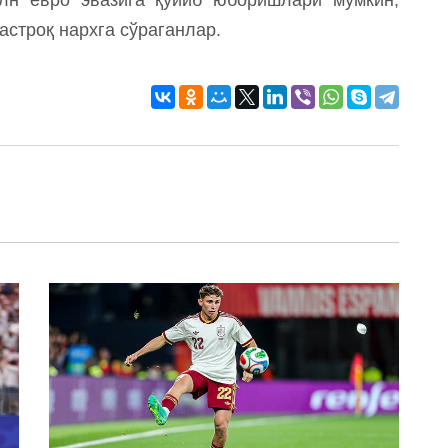
астроқ нархга сўраганлар.