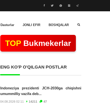
 Dasturlar
JONLI EFIR
BOSHQALAR
TOP
Bukmekerlar
ENG KO'P O'QILGAN POSTLAR
Indoneziya prezidenti JCH-2030ga chiqishni
umummilliy vazifa deb...
04.08.2026 02:11
14211
47