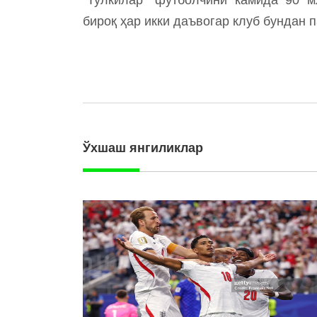
бироқ ҳар икки даъвогар клуб бундан п
Ўхшаш янгиликлар