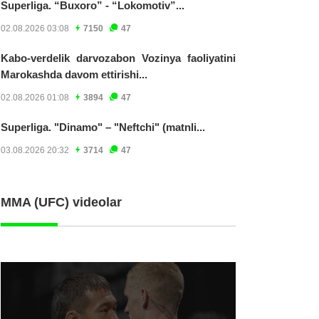
Superliga. “Buxoro” - “Lokomotiv”...
02.08.2026 03:08
7150
47
Kabo-verdelik darvozabon Vozinya faoliyatini
Marokashda davom ettirishi...
02.08.2026 01:08
3894
47
Superliga. "Dinamo" – "Neftchi" (matnli...
03.08.2026 20:32
3714
47
MMA (UFC) videolar