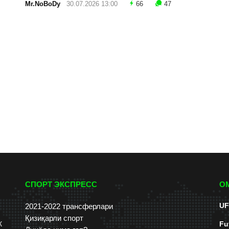
Mr.NoBoDy
30.07.2026 13:00
66
47
СПОРТ ЭКСПРЕСС
О
UF
2021-2022 трансферлари
Қизиқарли спорт
к
Fu