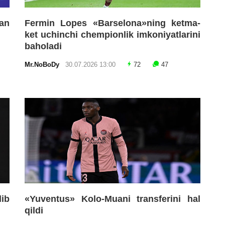
an
Fermin Lopes «Barselona»ning ketma-
ket uchinchi chempionlik imkoniyatlarini
baholadi
Mr.NoBoDy
30.07.2026 13:00
72
47
lib
«Yuventus» Kolo-Muani transferini hal
qildi