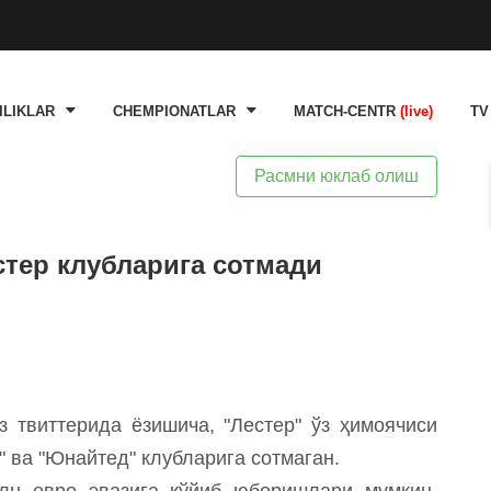
ILIKLAR
CHEMPIONATLAR
MATCH-CENTR
(live)
TV
Расмни юклаб олиш
стер клубларига сотмади
 твиттерида ёзишича, "Лестер" ўз ҳимоячиси
 ва "Юнайтед" клубларига сотмаган.
лн евро эвазига қўйиб юборишлари мумкин,