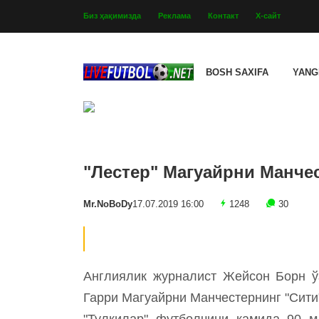
Биз ҳақимизда
Реклама
Контакт
Х-сайт
BOSH SAXIFA
YANG
"Лестер" Магуайрни Манче
Mr.NoBoDy
17.07.2019 16:00
1248
30
Англиялик журналист Жейсон Борн ўз
Гарри Магуайрни Манчестернинг "Сити"
"Тулкилар" футболчини камида 90 м