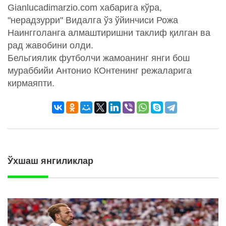
Gianlucadimarzio.com хабарига кўра,
"нерадзурри" Видалга ўз ўйинчиси Рожа
Наингголанга алмаштиришни таклиф қилган ва
рад жавобини олди.
Бельгиялик футболчи жамоанинг янги бош
мураббийи Антонио КОнтенинг режаларига
кирмаяпти.
Ўхшаш янгиликлар