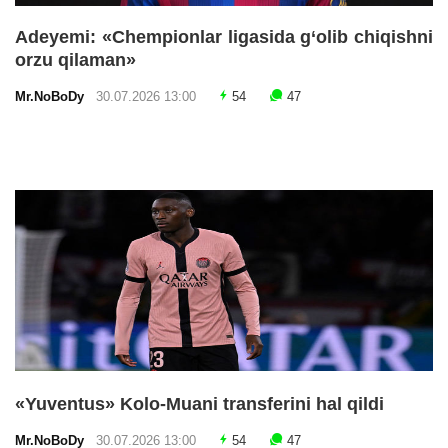
Adeyemi: «Chempionlar ligasida g‘olib chiqishni
orzu qilaman»
Mr.NoBoDy
30.07.2026 13:00
54
47
«Yuventus» Kolo-Muani transferini hal qildi
Mr.NoBoDy
30.07.2026 13:00
54
47