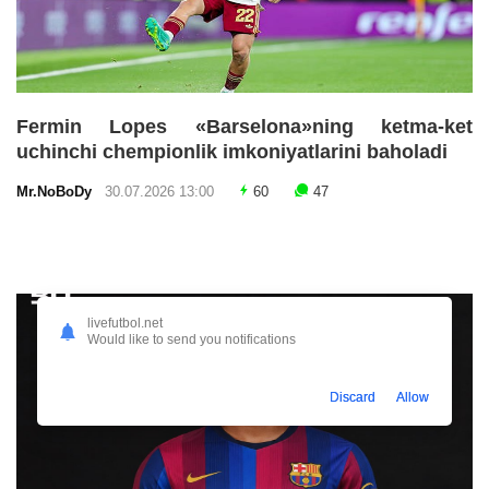
Fermin Lopes «Barselona»ning ketma-ket
uchinchi chempionlik imkoniyatlarini baholadi
Mr.NoBoDy
30.07.2026 13:00
60
47
livefutbol.net
Would like to send you notifications
Discard
Allow