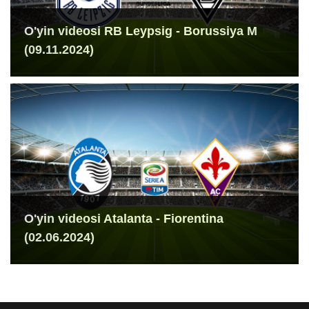
O'yin videosi RB Leypsig - Borussiya M
(09.11.2024)
O'yin videosi Atalanta - Fiorentina
(02.06.2024)