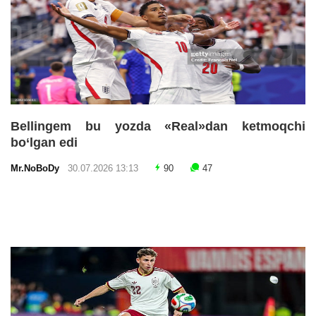
Bellingem bu yozda «Real»dan ketmoqchi
bo‘lgan edi
Mr.NoBoDy
30.07.2026 13:13
90
47