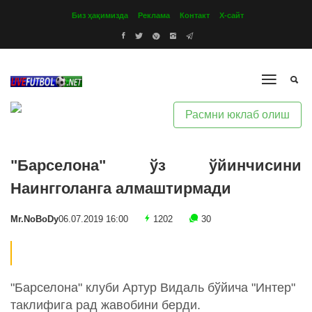
Биз ҳақимизда
Реклама
Контакт
Х-сайт
Расмни юклаб олиш
"Барселона" ўз ўйинчисини
Наингголанга алмаштирмади
Mr.NoBoDy
06.07.2019 16:00
1202
30
"Барселона" клуби Артур Видаль бўйича "Интер"
таклифига рад жавобини берди.