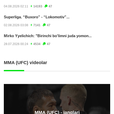
04.08.2026 02:11
14193
47
Superliga. “Buxoro” - “Lokomotiv”...
02.08.2026 03:08
7141
47
Mirko Yyelichich: "Birinchi bo'limni juda yomon...
28.07.2026 00:24
4534
47
MMA (UFC) videolar
ММА (UFC) - janglari