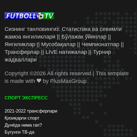
Сизнинг танловингиз: Статистика ва севимли
жамоа янгиликлари || Бўлажак ўйинлар ||
Янгиликлар || Мусобақалар || Чемпионатлар ||
Трансферлар || LIVE натижалар || Турнир
жадваллари
Copyright ©
2026 All rights reserved | This template
is made with
by
PlusMaxGroup
СПОРТ ЭКСПРЕСС
2021-2022 трансферлари
Қизиқарли спорт
Дунёда нима гап?
Бугунги ТВ-да