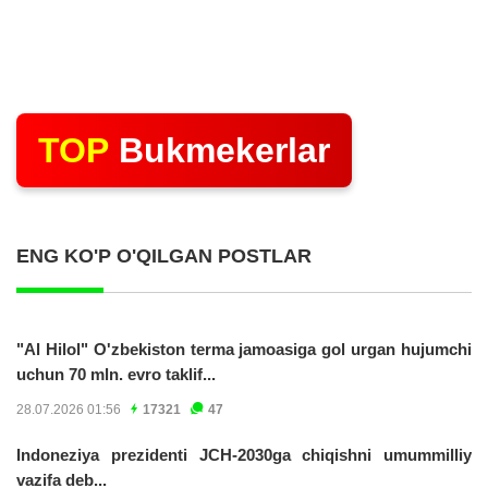
TOP
Bukmekerlar
ENG KO'P O'QILGAN POSTLAR
"Al Hilol" O'zbekiston terma jamoasiga gol urgan hujumchi
uchun 70 mln. evro taklif...
28.07.2026 01:56
17321
47
Indoneziya prezidenti JCH-2030ga chiqishni umummilliy
vazifa deb...