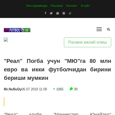
Биз ҳақимизда
Реклама
Контакт
Х-сайт
Расмни юклаб олиш
"Реал" Погба учун "МЮ"га 80 млн
евро ва икки футболчидан бирини
бериши мумкин
Mr.NoBoDy
06.07.2019 11:00
1065
30
"Реал" клуби "Манчестер Юнайтед"