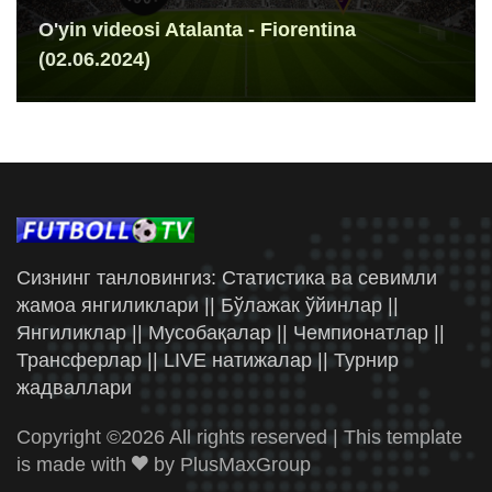
O'yin videosi Atalanta - Fiorentina
(02.06.2024)
Сизнинг танловингиз: Статистика ва севимли
жамоа янгиликлари || Бўлажак ўйинлар ||
Янгиликлар || Мусобақалар || Чемпионатлар ||
Трансферлар || LIVE натижалар || Турнир
жадваллари
Copyright ©
2026 All rights reserved | This template
is made with
by
PlusMaxGroup