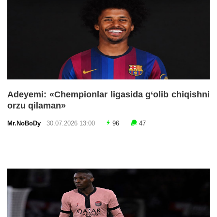
Adeyemi: «Chempionlar ligasida g‘olib chiqishni
orzu qilaman»
Mr.NoBoDy
30.07.2026 13:00
96
47