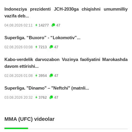
Indoneziya prezidenti JCH-2030ga chiqishni umummilliy
vazifa deb...
04.08.2026 02:11
14277
47
Superliga. “Buxoro” - “Lokomotiv”...
02.08.2026 03:08
7213
47
Kabo-verdelik darvozabon Vozinya faoliyatini Marokashda
davom ettirishi...
02.08.2026 01:08
3954
47
Superliga. "Dinamo" – "Neftchi" (matnli...
03.08.2026 20:32
3762
47
MMA (UFC) videolar