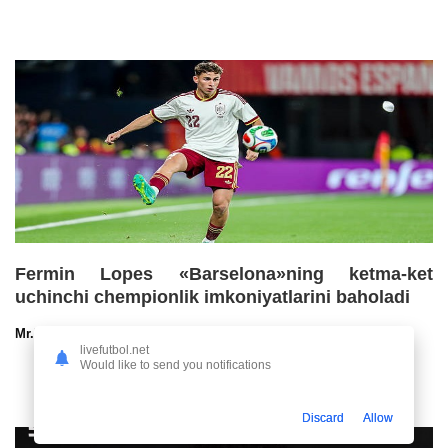
Fermin Lopes «Barselona»ning ketma-ket
uchinchi chempionlik imkoniyatlarini baholadi
Mr.NoBoDy
30.07.2026 13:00
93
47
livefutbol.net
Would like to send you notifications
Discard
Allow