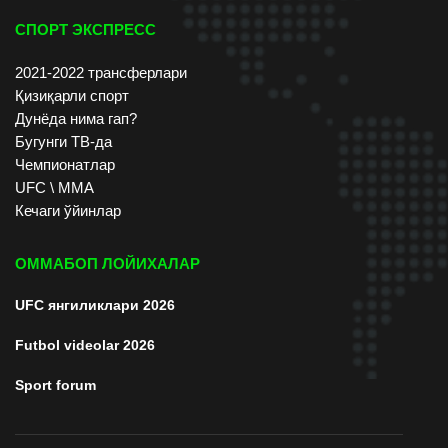
СПОРТ ЭКСПРЕСС
2021-2022 трансферлари
Қизиқарли спорт
Дунёда нима гап?
Бугунги ТВ-да
Чемпионатлар
UFC \ ММА
Кечаги ўйинлар
ОММАБОП ЛОЙИХАЛАР
UFC янгиликлари 2026
Futbol videolar 2026
Sport forum