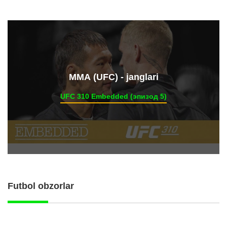
ММА (UFC) - janglari
UFC 310 Embedded (эпизод 5)
Futbol obzorlar