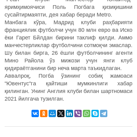
яримҳимоячиси Поль Погбага қизиқишини
сусайтирмаяпти, дея хабар беради Metro.
Манбага кўра, Мадрид клуби раҳбарияти
франциялик футболчи учун 80 млн евро ва Иско
ёки Гарет Бйлдан бирини таклиф қилди. Аммо
манчестерликлар футболчини сотмоқчи эмаслар.
Шу билан бирга, 26 ёшли футболчининг агенти
Мино Райола ўз мижози учун янги клуб
қидираётганини бир неча марта таъкидлаган.
Аввалроқ, Погба ўзининг собиқ жамоаси
"Ювентус"га қайтиши мумкинлиги хабар
қилинган. Унинг Англия клуби билан шартномаси
2021 йилгача тузилган.