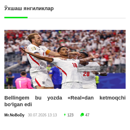
Ўхшаш янгиликлар
Bellingem bu yozda «Real»dan ketmoqchi
bo‘lgan edi
Mr.NoBoDy
30.07.2026 13:13
123
47