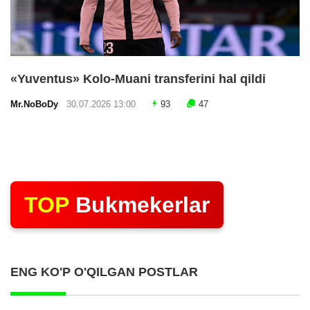
«Yuventus» Kolo-Muani transferini hal qildi
Mr.NoBoDy
30.07.2026 13:00
93
47
TOP
Bukmekerlar
ENG KO'P O'QILGAN POSTLAR