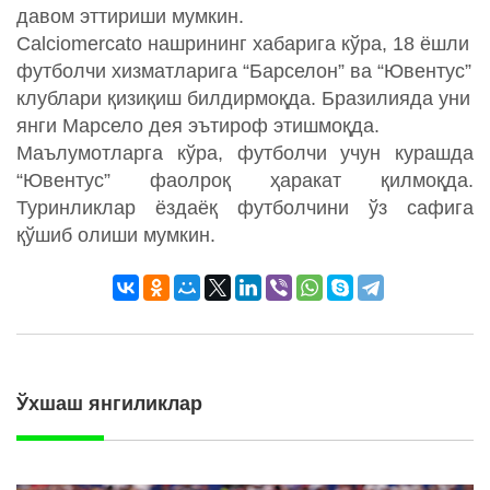
давом эттириши мумкин.
Calciomercato нашрининг хабарига кўра, 18 ёшли
футболчи хизматларига “Барселон” ва “Ювентус”
клублари қизиқиш билдирмоқда. Бразилияда уни
янги Марсело дея эътироф этишмоқда.
Маълумотларга кўра, футболчи учун курашда
“Ювентус” фаолроқ ҳаракат қилмоқда.
Туринликлар ёздаёқ футболчини ўз сафига
қўшиб олиши мумкин.
Ўхшаш янгиликлар