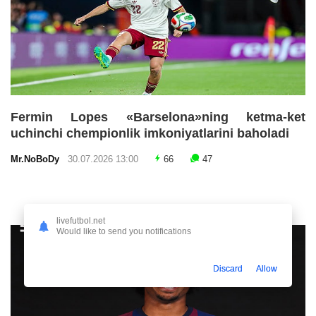
Fermin Lopes «Barselona»ning ketma-ket
uchinchi chempionlik imkoniyatlarini baholadi
Mr.NoBoDy
30.07.2026 13:00
66
47
livefutbol.net
Would like to send you notifications
Discard
Allow