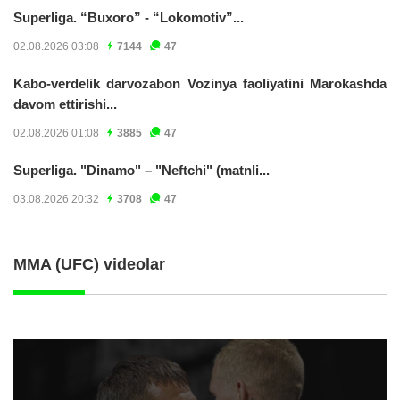
Superliga. “Buxoro” - “Lokomotiv”...
02.08.2026 03:08
7144
47
Kabo-verdelik darvozabon Vozinya faoliyatini Marokashda
davom ettirishi...
02.08.2026 01:08
3885
47
Superliga. "Dinamo" – "Neftchi" (matnli...
03.08.2026 20:32
3708
47
MMA (UFC) videolar