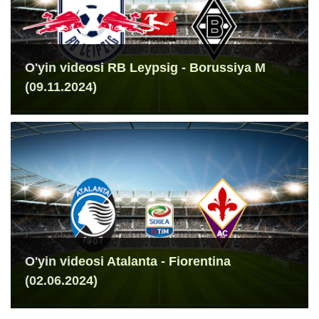
O'yin videosi RB Leypsig - Borussiya M
(09.11.2024)
O'yin videosi Atalanta - Fiorentina
(02.06.2024)