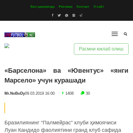
Биз ҳақимизда
Реклама
Контакт
Х-сайт
Расмни юклаб олиш
«Барселона» ва «Ювентус» «янги
Марсело» учун курашади
Mr.NoBoDy
09.03.2019 16:00
1408
30
Бразилиянинг “Палмейрас” клуби ҳимоячиси
Луан Кандидо фаолиятини гранд клуб сафида