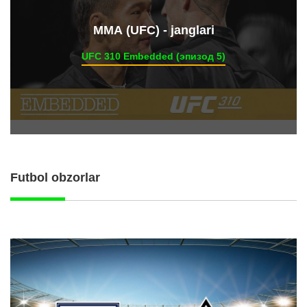
ММА (UFC) - janglari
UFC 310 Embedded (эпизод 5)
Futbol obzorlar