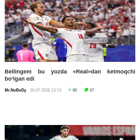
Bellingem bu yozda «Real»dan ketmoqchi
bo‘lgan edi
Mr.NoBoDy
30.07.2026 13:13
90
47