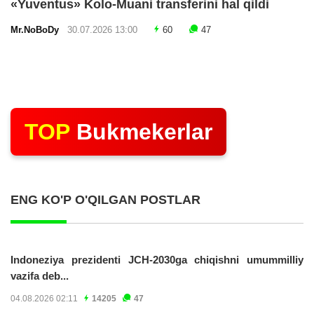
«Yuventus» Kolo-Muani transferini hal qildi
Mr.NoBoDy
30.07.2026 13:00
60
47
TOP
Bukmekerlar
ENG KO'P O'QILGAN POSTLAR
Indoneziya prezidenti JCH-2030ga chiqishni umummilliy
vazifa deb...
04.08.2026 02:11
14205
47