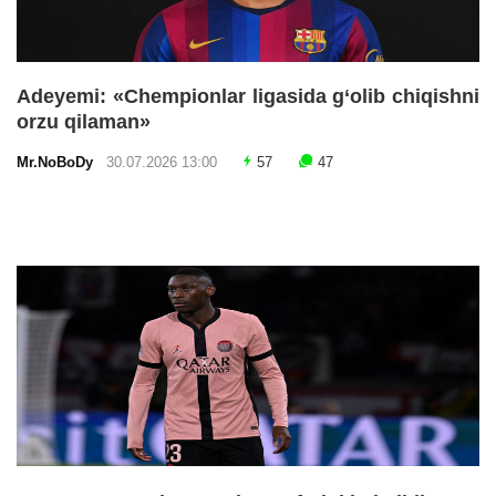
Adeyemi: «Chempionlar ligasida g‘olib chiqishni
orzu qilaman»
Mr.NoBoDy
30.07.2026 13:00
57
47