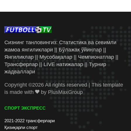
Сизнинг танловингиз: Статистика ва севимли
жамоа янгиликлари || Бўлажак ўйинлар ||
Янгиликлар || Мусобақалар || Чемпионатлар ||
Трансферлар || LIVE натижалар || Турнир
жадваллари
Copyright ©
2026 All rights reserved | This template
is made with
by
PlusMaxGroup
СПОРТ ЭКСПРЕСС
2021-2022 трансферлари
Қизиқарли спорт