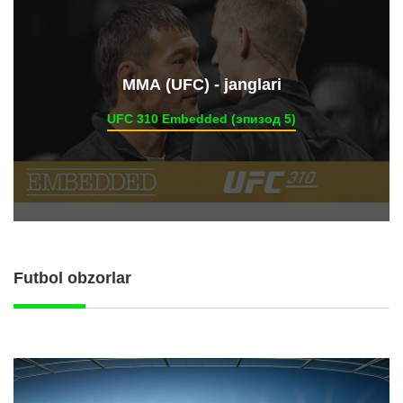
ММА (UFC) - janglari
UFC 310 Embedded (эпизод 5)
Futbol obzorlar