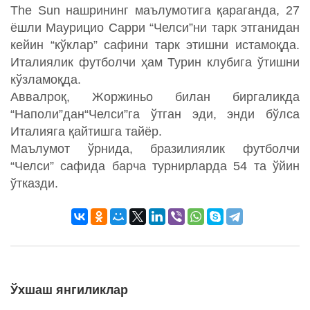
The Sun нашрининг маълумотига қараганда, 27
ёшли Маурицио Сарри “Челси”ни тарк этганидан
кейин “кўклар” сафини тарк этишни истамоқда.
Италиялик футболчи ҳам Турин клубига ўтишни
кўзламоқда.
Аввалроқ, Жоржиньо билан биргаликда
“Наполи”дан“Челси”га ўтган эди, энди бўлса
Италияга қайтишга тайёр.
Маълумот ўрнида, бразилиялик футболчи
“Челси” сафида барча турнирларда 54 та ўйин
ўтказди.
Ўхшаш янгиликлар