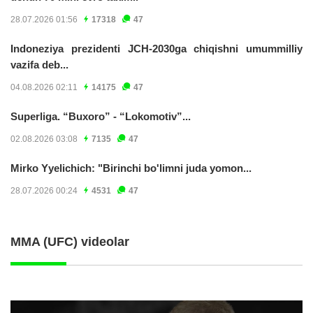
28.07.2026 01:56
17318
47
Indoneziya prezidenti JCH-2030ga chiqishni umummilliy
vazifa deb...
04.08.2026 02:11
14175
47
Superliga. “Buxoro” - “Lokomotiv”...
02.08.2026 03:08
7135
47
Mirko Yyelichich: "Birinchi bo'limni juda yomon...
28.07.2026 00:24
4531
47
MMA (UFC) videolar