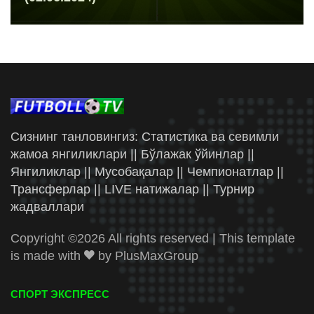
Сизнинг танловингиз: Статистика ва севимли
жамоа янгиликлари || Бўлажак ўйинлар ||
Янгиликлар || Мусобақалар || Чемпионатлар ||
Трансферлар || LIVE натижалар || Турнир
жадваллари
Copyright ©
2026 All rights reserved | This template
is made with
by
PlusMaxGroup
СПОРТ ЭКСПРЕСС