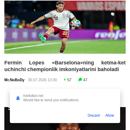
Fermin Lopes «Barselona»ning ketma-ket
uchinchi chempionlik imkoniyatlarini baholadi
Mr.NoBoDy
30.07.2026 13:00
57
47
livefutbol.net
Would like to send you notifications
Discard
Allow