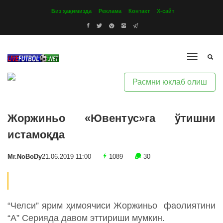
Биз ҳақимизда
Реклама
Контакт
Х-сайт
Расмни юклаб олиш
Жоржиньо «Ювентус»га ўтишни
истамоқда
Mr.NoBoDy
21.06.2019 11:00
1089
30
“Челси” ярим ҳимоячиси Жоржиньо фаолиятини
“А” Серияда давом эттириши мумкин.