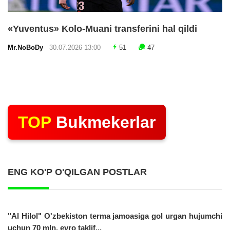
«Yuventus» Kolo-Muani transferini hal qildi
Mr.NoBoDy
30.07.2026 13:00
51
47
TOP
Bukmekerlar
ENG KO'P O'QILGAN POSTLAR
"Al Hilol" O'zbekiston terma jamoasiga gol urgan hujumchi
uchun 70 mln. evro taklif...