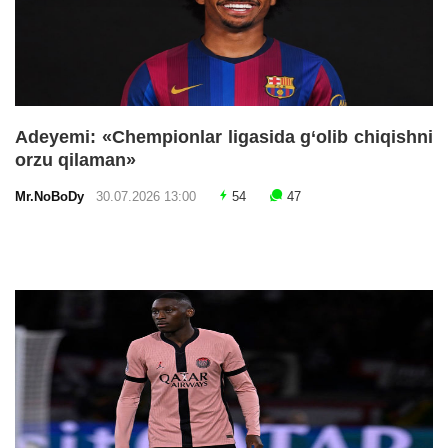
Adeyemi: «Chempionlar ligasida g‘olib chiqishni
orzu qilaman»
Mr.NoBoDy
30.07.2026 13:00
54
47