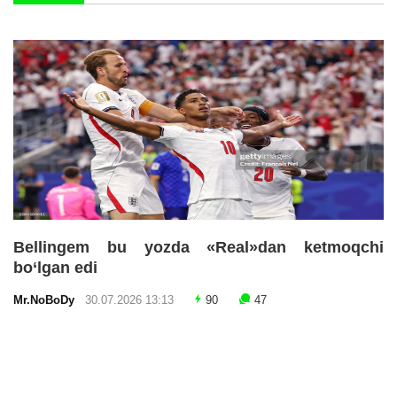
Bellingem bu yozda «Real»dan ketmoqchi
bo‘lgan edi
Mr.NoBoDy
30.07.2026 13:13
90
47