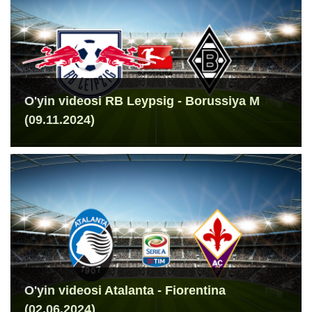
O'yin videosi RB Leypsig - Borussiya M
(09.11.2024)
O'yin videosi Atalanta - Fiorentina
(02.06.2024)