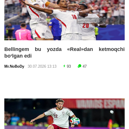
Bellingem bu yozda «Real»dan ketmoqchi
bo‘lgan edi
Mr.NoBoDy
30.07.2026 13:13
93
47