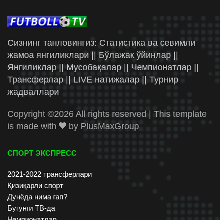
Сизнинг танловингиз: Статистика ва севимли
жамоа янгиликлари || Бўлажак ўйинлар ||
Янгиликлар || Мусобақалар || Чемпионатлар ||
Трансферлар || LIVE натижалар || Турнир
жадваллари
Copyright ©
2026 All rights reserved | This template
is made with
by
PlusMaxGroup
СПОРТ ЭКСПРЕСС
2021-2022 трансферлари
Қизиқарли спорт
Дунёда нима гап?
Бугунги ТВ-да
Чемпионатлар