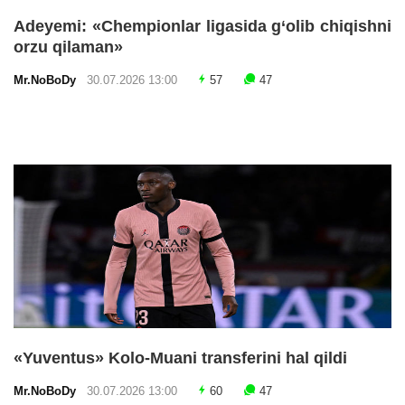
Adeyemi: «Chempionlar ligasida g‘olib chiqishni
orzu qilaman»
Mr.NoBoDy
30.07.2026 13:00
57
47
«Yuventus» Kolo-Muani transferini hal qildi
Mr.NoBoDy
30.07.2026 13:00
60
47