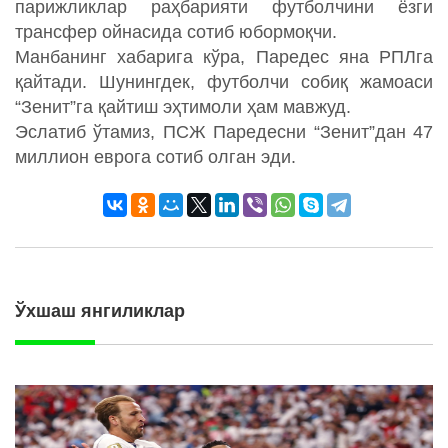
парижликлар раҳбарияти футболчини ёзги
трансфер ойнасида сотиб юбормоқчи.
Манбанинг хабарига кўра, Паредес яна РПЛга
қайтади. Шунингдек, футболчи собиқ жамоаси
“Зенит”га қайтиш эҳтимоли ҳам мавжуд.
Эслатиб ўтамиз, ПСЖ Паредесни “Зенит”дан 47
миллион еврога сотиб олган эди.
Ўхшаш янгиликлар