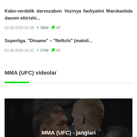
Kabo-verdelik darvozabon Vozinya faoliyatini Marokashda
davom ettirishi...
02.08.2026 01:08
3888
47
Superliga. "Dinamo" – "Neftchi" (matnli...
03.08.2026 20:32
3708
47
MMA (UFC) videolar
ММА (UFC) - janglari