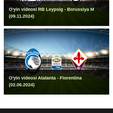
O'yin videosi RB Leypsig - Borussiya M
(09.11.2024)
O'yin videosi Atalanta - Fiorentina
(02.06.2024)