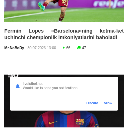
Fermin Lopes «Barselona»ning ketma-ket
uchinchi chempionlik imkoniyatlarini baholadi
Mr.NoBoDy
30.07.2026 13:00
66
47
livefutbol.net
Would like to send you notifications
Discard
Allow