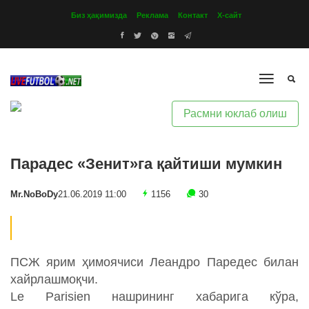
Биз ҳақимизда
Реклама
Контакт
Х-сайт
Расмни юклаб олиш
Парадес «Зенит»га қайтиши мумкин
Mr.NoBoDy
21.06.2019 11:00
1156
30
ПСЖ ярим ҳимоячиси Леандро Паредес билан
хайрлашмоқчи.
Le Parisien нашрининг хабарига кўра,