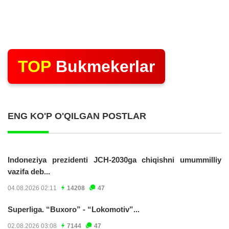
TOP
Bukmekerlar
ENG KO'P O'QILGAN POSTLAR
Indoneziya prezidenti JCH-2030ga chiqishni umummilliy
vazifa deb...
04.08.2026 02:11
14208
47
Superliga. “Buxoro” - “Lokomotiv”...
02.08.2026 03:08
7144
47