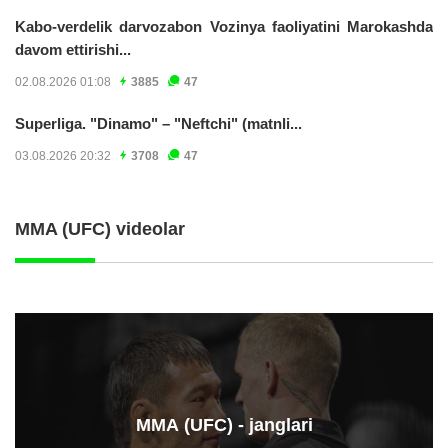
Kabo-verdelik darvozabon Vozinya faoliyatini Marokashda
davom ettirishi...
02.08.2026 01:08
3885
47
Superliga. "Dinamo" – "Neftchi" (matnli...
03.08.2026 20:32
3708
47
MMA (UFC) videolar
ММА (UFC) - janglari