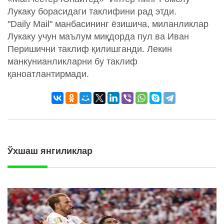
Лукаку борасидаги таклифини рад этди.
"Daily Mail" манбасининг ёзишича, миланликлар
Лукаку учун маълум миқдорда пул ва Иван
Перишични таклиф қилишганди. Лекин
манкунианликларни бу таклиф
қаноатлантирмади.
Ўхшаш янгиликлар