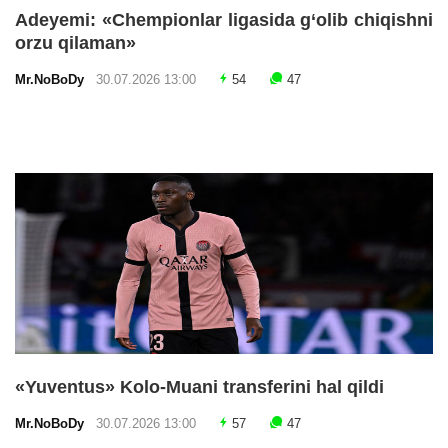
Adeyemi: «Chempionlar ligasida g‘olib chiqishni
orzu qilaman»
Mr.NoBoDy
30.07.2026 13:00
54
47
«Yuventus» Kolo-Muani transferini hal qildi
Mr.NoBoDy
30.07.2026 13:00
57
47