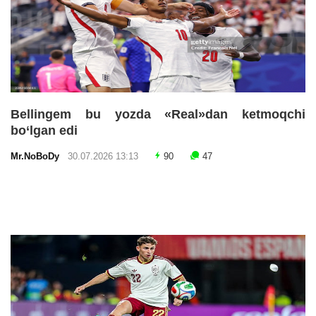
Bellingem bu yozda «Real»dan ketmoqchi
bo‘lgan edi
Mr.NoBoDy
30.07.2026 13:13
90
47