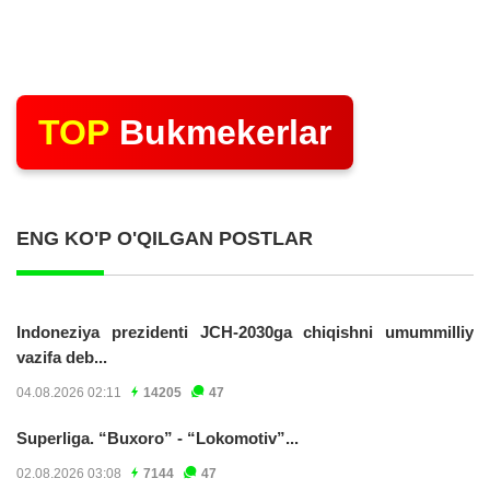
TOP
Bukmekerlar
ENG KO'P O'QILGAN POSTLAR
Indoneziya prezidenti JCH-2030ga chiqishni umummilliy
vazifa deb...
04.08.2026 02:11
14205
47
Superliga. “Buxoro” - “Lokomotiv”...
02.08.2026 03:08
7144
47