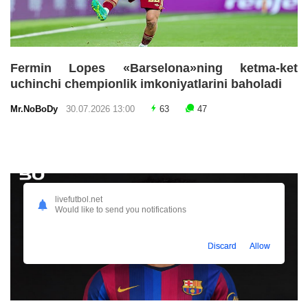
Fermin Lopes «Barselona»ning ketma-ket
uchinchi chempionlik imkoniyatlarini baholadi
Mr.NoBoDy
30.07.2026 13:00
63
47
livefutbol.net
Would like to send you notifications
Discard
Allow