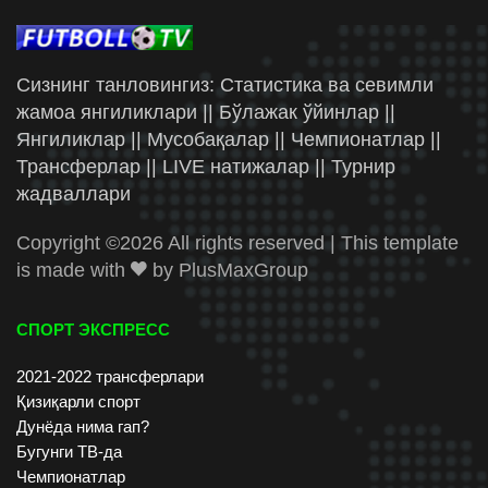
Сизнинг танловингиз: Статистика ва севимли
жамоа янгиликлари || Бўлажак ўйинлар ||
Янгиликлар || Мусобақалар || Чемпионатлар ||
Трансферлар || LIVE натижалар || Турнир
жадваллари
Copyright ©
2026 All rights reserved | This template
is made with
by
PlusMaxGroup
СПОРТ ЭКСПРЕСС
2021-2022 трансферлари
Қизиқарли спорт
Дунёда нима гап?
Бугунги ТВ-да
Чемпионатлар