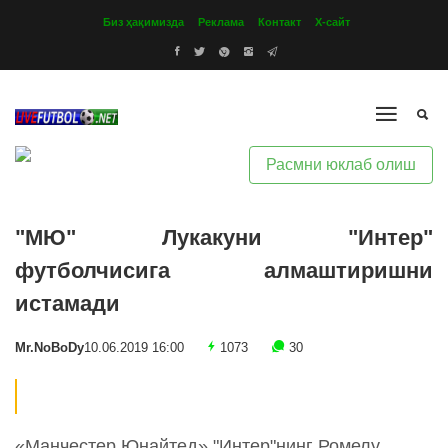
Биз ҳақимизда
Реклама
Контакт
Х-сайт
Расмни юклаб олиш
"МЮ" Лукакуни "Интер"
футболчисига алмаштиришни
истамади
Mr.NoBoDy
10.06.2019 16:00
1073
30
«Манчестер Юнайтед» "Интер"нинг Ромелу