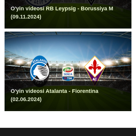
O'yin videosi RB Leypsig - Borussiya M
(09.11.2024)
O'yin videosi Atalanta - Fiorentina
(02.06.2024)