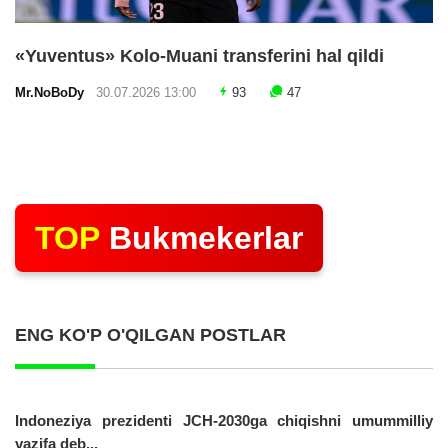
«Yuventus» Kolo-Muani transferini hal qildi
Mr.NoBoDy
30.07.2026 13:00
93
47
TOP
Bukmekerlar
ENG KO'P O'QILGAN POSTLAR
Indoneziya prezidenti JCH-2030ga chiqishni umummilliy
vazifa deb...