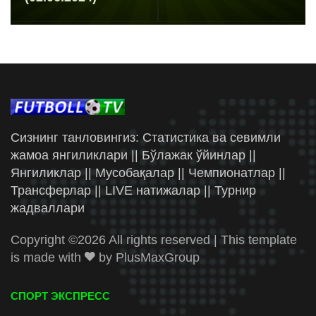
Сизнинг танловингиз: Статистика ва севимли
жамоа янгиликлари || Бўлажак ўйинлар ||
Янгиликлар || Мусобақалар || Чемпионатлар ||
Трансферлар || LIVE натижалар || Турнир
жадваллари
Copyright ©
2026 All rights reserved | This template
is made with
by
PlusMaxGroup
СПОРТ ЭКСПРЕСС