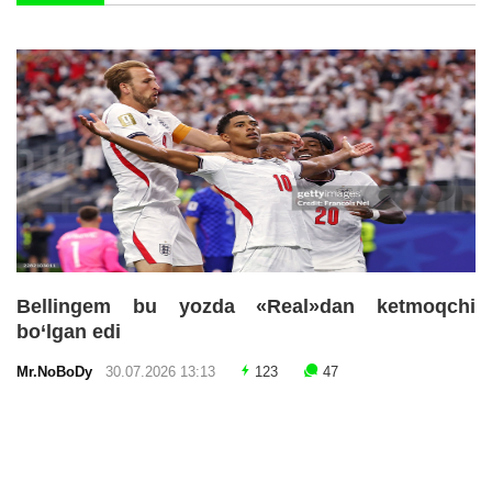
Bellingem bu yozda «Real»dan ketmoqchi
bo‘lgan edi
Mr.NoBoDy
30.07.2026 13:13
123
47