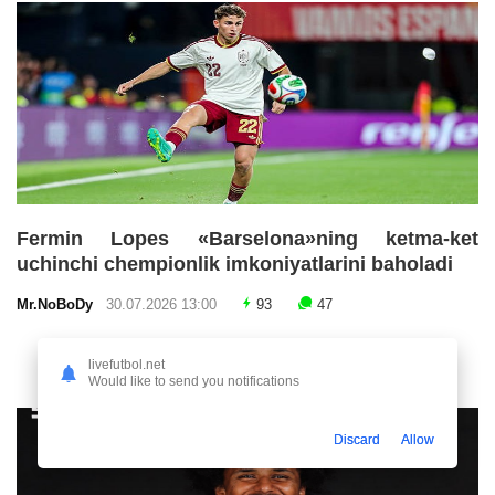
Fermin Lopes «Barselona»ning ketma-ket
uchinchi chempionlik imkoniyatlarini baholadi
Mr.NoBoDy
30.07.2026 13:00
93
47
livefutbol.net
Would like to send you notifications
Discard
Allow