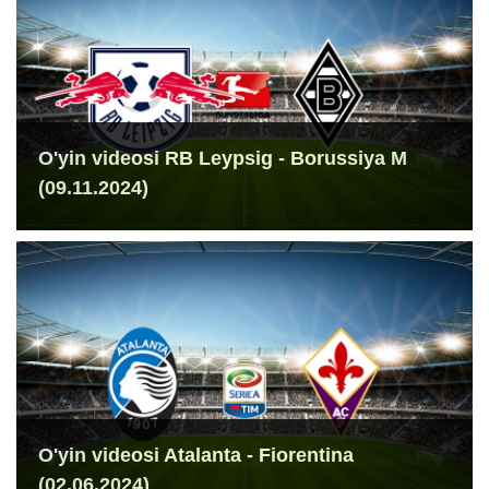
O'yin videosi RB Leypsig - Borussiya M
(09.11.2024)
O'yin videosi Atalanta - Fiorentina
(02.06.2024)