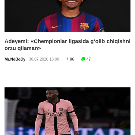
Adeyemi: «Chempionlar ligasida g‘olib chiqishni
orzu qilaman»
Mr.NoBoDy
30.07.2026 13:00
96
47