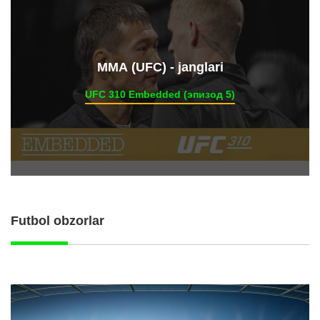
ММА (UFC) - janglari
UFC 310 Embedded (эпизод 5)
Futbol obzorlar