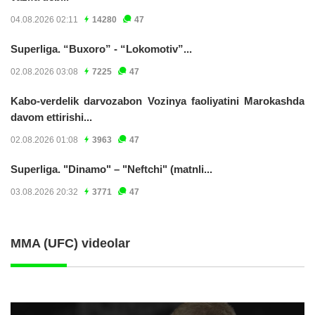
04.08.2026 02:11
14280
47
Superliga. “Buxoro” - “Lokomotiv”...
02.08.2026 03:08
7225
47
Kabo-verdelik darvozabon Vozinya faoliyatini Marokashda
davom ettirishi...
02.08.2026 01:08
3963
47
Superliga. "Dinamo" – "Neftchi" (matnli...
03.08.2026 20:32
3771
47
MMA (UFC) videolar