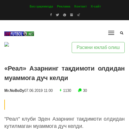
Биз ҳақимизда
Реклама
Контакт
Х-сайт
Расмни юклаб олиш
«Реал» Азарнинг тақдимоти олдидан
муаммога дуч келди
Mr.NoBoDy
07.06.2019 11:00
1130
30
"Реал" клуби Эден Азарнинг тақдимоти олдидан
кутилмаган муаммога дуч келди.