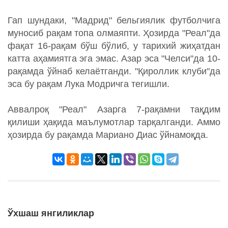
Гап шундаки, "Мадрид" бельгиялик футболчига
муносиб рақам топа олмаяпти. Ҳозирда "Реал"да
фақат 16-рақам бўш бўлиб, у тарихий жиҳатдан
катта аҳамиятга эга эмас. Азар эса "Челси"да 10-
рақамда ўйнаб келаётганди. "Қироллик клуби"да
эса бу рақам Лука Модричга тегишли.
Аввалроқ "Реал" Азарга 7-рақамни тақдим
қилиши ҳақида маълумотлар тарқалганди. Аммо
ҳозирда бу рақамда Мариано Диас ўйнамоқда.
Ўхшаш янгиликлар