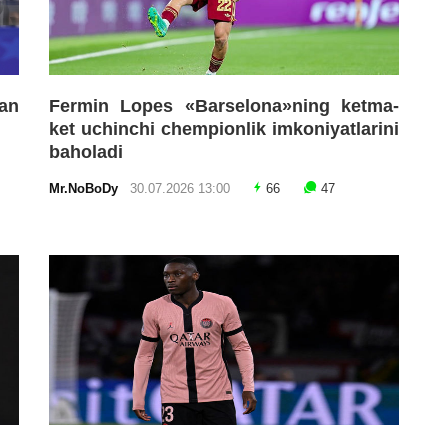
an
Fermin Lopes «Barselona»ning ketma-
ket uchinchi chempionlik imkoniyatlarini
baholadi
Mr.NoBoDy
30.07.2026 13:00
66
47