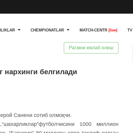
ILIKLAR
CHEMPIONATLAR
MATCH-CENTR
(live)
TV
Расмни юклаб олиш
г нархинги белгилади
Лерой Санени сотиб олмоқчи.
,“шахарликлар”футболчисини 1000 миллион
оқ, “Бавария” 80 миллион евро таклиф қилган