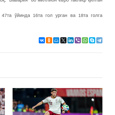
 47та ўйинда 16та гол урган ва 18та голга