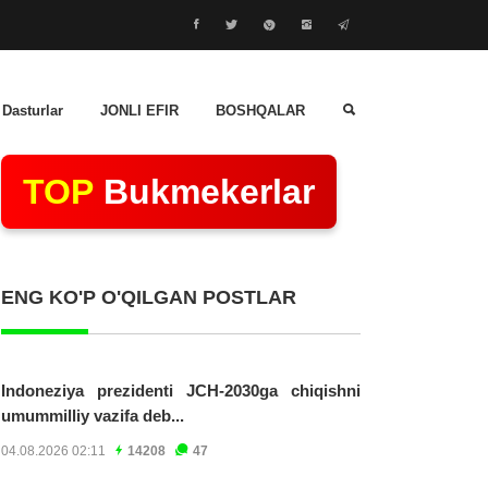
 Dasturlar
JONLI EFIR
BOSHQALAR
TOP
Bukmekerlar
ENG KO'P O'QILGAN POSTLAR
Indoneziya prezidenti JCH-2030ga chiqishni
umummilliy vazifa deb...
04.08.2026 02:11
14208
47