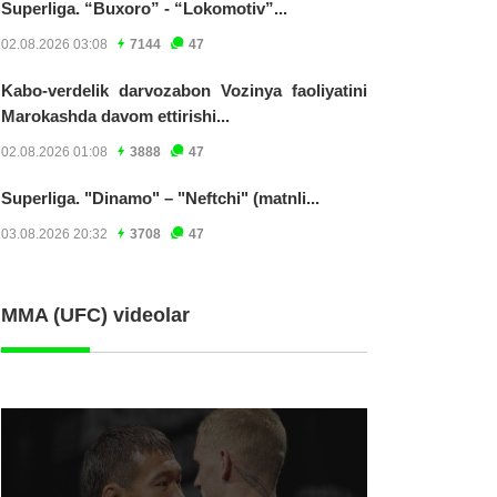
Superliga. “Buxoro” - “Lokomotiv”...
02.08.2026 03:08
7144
47
Kabo-verdelik darvozabon Vozinya faoliyatini
Marokashda davom ettirishi...
02.08.2026 01:08
3888
47
Superliga. "Dinamo" – "Neftchi" (matnli...
03.08.2026 20:32
3708
47
MMA (UFC) videolar