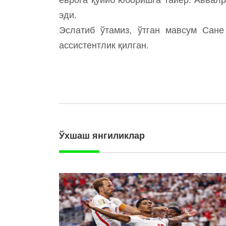
эди.
Эслатиб ўтамиз, ўтган мавсум Сане
ассистентлик қилган.
Ўхшаш янгиликлар