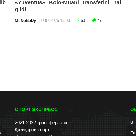
lib
«Yuventus» Kolo-Muani transferini hal
qildi
Mr.NoBoDy
30.07.2026 13:00
60
47
СПОРТ ЭКСПРЕСС
О
UF
2021-2022 трансферлари
Қизиқарли спорт
к
Fu