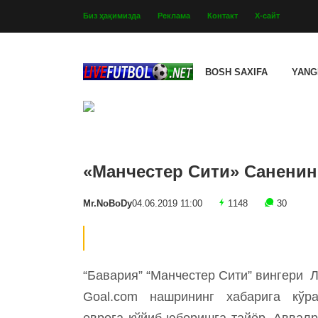
Биз ҳақимизда
Реклама
Контакт
Х-сайт
BOSH SAXIFA
YANG
«Манчестер Сити» Саненин
Mr.NoBoDy
04.06.2019 11:00
1148
30
“Бавария” “Манчестер Сити” вингери 
Goal.com нашрининг хабарига кўра
еврога қўйиб юборишга тайёр. Аввалр