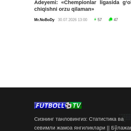
Adeyemi: «Chempionlar ligasida g‘o
chiqishni orzu qilaman»
Mr.NoBoDy
30.07.2026 13:00
57
47
Сизнинг танловингиз: Статистика ва
севимли жамоа янгиликлари || Бўлажа