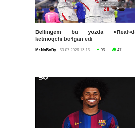
Bellingem bu yozda «Real»d
ketmoqchi bo‘lgan edi
Mr.NoBoDy
30.07.2026 13:13
93
47