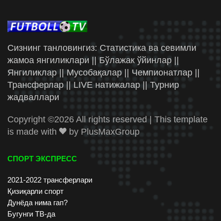
Сизнинг танловингиз: Статистика ва севимли
жамоа янгиликлари || Бўлажак ўйинлар ||
Янгиликлар || Мусобақалар || Чемпионатлар ||
Трансферлар || LIVE натижалар || Турнир
жадваллари
Copyright ©
2026 All rights reserved | This template
is made with
by
PlusMaxGroup
СПОРТ ЭКСПРЕСС
2021-2022 трансферлари
Қизиқарли спорт
Дунёда нима гап?
Бугунги ТВ-да