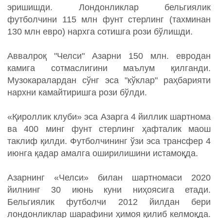
эришишди. Лондонликлар бельгиялик
футболчини 115 млн фунт стерлинг (тахминан
130 млн евро) нархга сотишга рози бўлишди.
Аввалроқ "Челси" Азарни 150 млн. евродан
камига сотмаслигини маълум қилганди.
Музокаралардан сўнг эса "кўклар" раҳбарияти
нархни камайтиришга рози бўлди.
«Қироллик клуби» эса Азарга 4 йиллик шартнома
ва 400 минг фунт стерлинг ҳафталик маош
таклиф қилди. Футболчининг ўзи эса трансфер 4
июнга қадар амалга оширилишини истамоқда.
Азарнинг «Челси» билан шартномаси 2020
йилнинг 30 июнь куни ниҳоясига етади.
Бельгиялик футболчи 2012 йилдан бери
лондонликлар шарафини ҳимоя қилиб келмоқда.