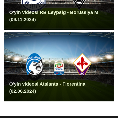
O'yin videosi RB Leypsig - Borussiya M
(09.11.2024)
O'yin videosi Atalanta - Fiorentina
(02.06.2024)