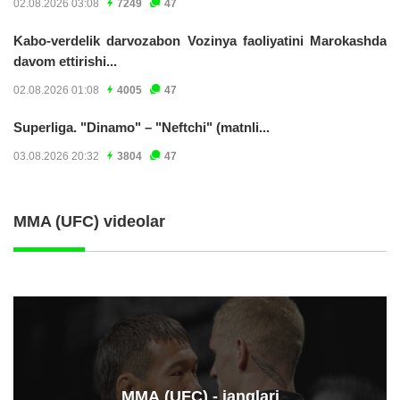
02.08.2026 03:08
7249
47
Kabo-verdelik darvozabon Vozinya faoliyatini Marokashda
davom ettirishi...
02.08.2026 01:08
4005
47
Superliga. "Dinamo" – "Neftchi" (matnli...
03.08.2026 20:32
3804
47
MMA (UFC) videolar
ММА (UFC) - janglari