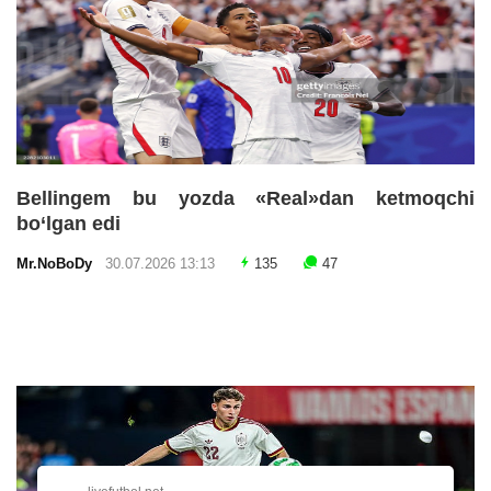
Bellingem bu yozda «Real»dan ketmoqchi
bo‘lgan edi
Mr.NoBoDy
30.07.2026 13:13
135
47