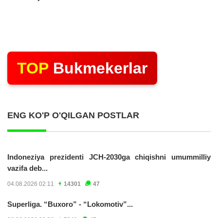
TOP
Bukmekerlar
ENG KO'P O'QILGAN POSTLAR
Indoneziya prezidenti JCH-2030ga chiqishni umummilliy
vazifa deb...
04.08.2026 02:11
14301
47
Superliga. “Buxoro” - “Lokomotiv”...