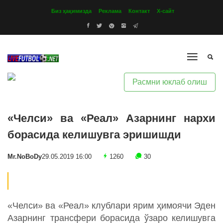
Биз ҳақимизда
Реклама
Контакт
Х-сайт
Расмни юклаб олиш
«Челси» ва «Реал» Азарнинг нархи
борасида келишувга эришишди
Mr.NoBoDy
29.05.2019 16:00
1260
30
«Челси» ва «Реал» клублари ярим ҳимоячи Эден
Азарнинг трансфери борасида ўзаро келишувга