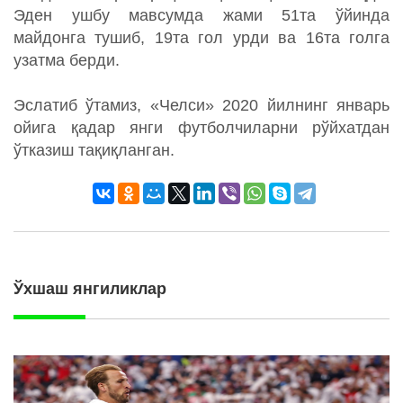
Эден ушбу мавсумда жами 51та ўйинда
майдонга тушиб, 19та гол урди ва 16та голга
узатма берди.
Эслатиб ўтамиз, «Челси» 2020 йилнинг январь
ойига қадар янги футболчиларни рўйхатдан
ўтказиш тақиқланган.
Ўхшаш янгиликлар