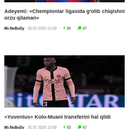
Adeyemi: «Chempionlar ligasida g‘olib chiqishni
orzu qilaman»
Mr.NoBoDy
30.07.2026 13:00
96
47
«Yuventus» Kolo-Muani transferini hal qildi
Mr.NoBoDy
30.07.2026 13:00
93
47