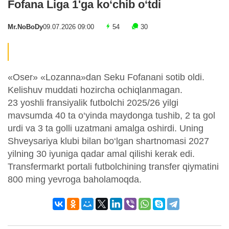
Fofana Liga 1'ga ko‘chib o‘tdi
Mr.NoBoDy
09.07.2026 09:00
54
30
«Oser» «Lozanna»dan Seku Fofanani sotib oldi.
Kelishuv muddati hozircha ochiqlanmagan.
23 yoshli fransiyalik futbolchi 2025/26 yilgi
mavsumda 40 ta o‘yinda maydonga tushib, 2 ta gol
urdi va 3 ta golli uzatmani amalga oshirdi. Uning
Shveysariya klubi bilan bo‘lgan shartnomasi 2027
yilning 30 iyuniga qadar amal qilishi kerak edi.
Transfermarkt portali futbolchining transfer qiymatini
800 ming yevroga baholamoqda.