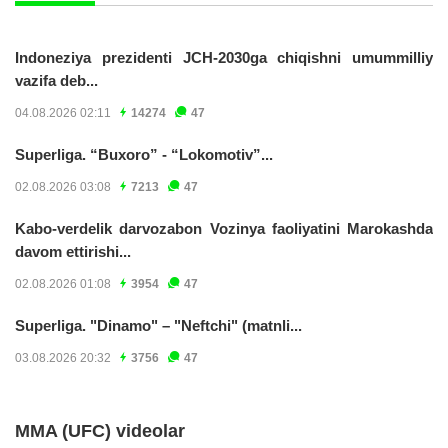
Indoneziya prezidenti JCH-2030ga chiqishni umummilliy
vazifa deb...
04.08.2026 02:11
14274
47
Superliga. “Buxoro” - “Lokomotiv”...
02.08.2026 03:08
7213
47
Kabo-verdelik darvozabon Vozinya faoliyatini Marokashda
davom ettirishi...
02.08.2026 01:08
3954
47
Superliga. "Dinamo" – "Neftchi" (matnli...
03.08.2026 20:32
3756
47
MMA (UFC) videolar