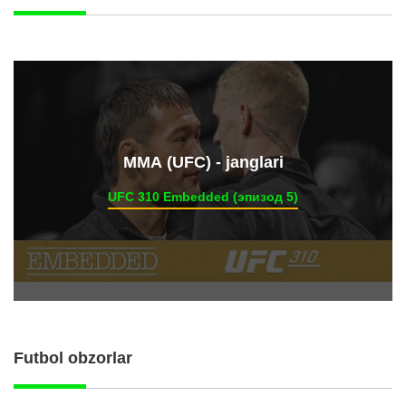
ММА (UFC) - janglari
UFC 310 Embedded (эпизод 5)
Futbol obzorlar