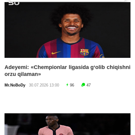
Adeyemi: «Chempionlar ligasida g‘olib chiqishni
orzu qilaman»
Mr.NoBoDy
30.07.2026 13:00
96
47