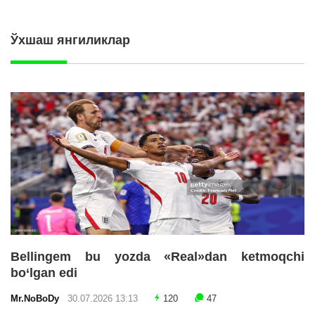
Ўхшаш янгиликлар
Bellingem bu yozda «Real»dan ketmoqchi
bo‘lgan edi
Mr.NoBoDy
30.07.2026 13:13
120
47