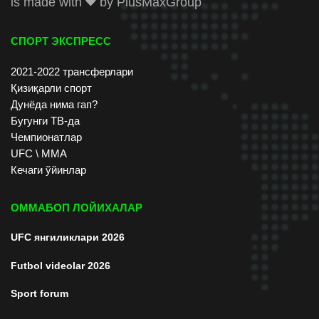
is made with
by
PlusMaxGroup
СПОРТ ЭКСПРЕСС
2021-2022 трансферлари
Қизиқарли спорт
Дунёда нима гап?
Бугунги ТВ-да
Чемпионатлар
UFC \ ММА
Кечаги ўйинлар
ОММАБОП ЛОЙИХАЛАР
UFC янгиликлари 2026
Futbol videolar 2026
Sport forum