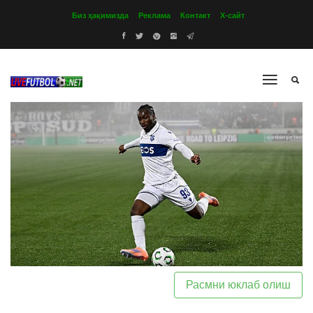
Биз ҳақимизда
Реклама
Контакт
Х-сайт
Расмни юклаб олиш