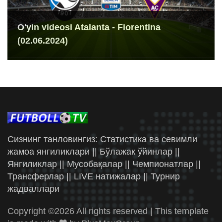
O'yin videosi Atalanta - Fiorentina
(02.06.2024)
Сизнинг танловингиз: Статистика ва севимли
жамоа янгиликлари || Бўлажак ўйинлар ||
Янгиликлар || Мусобақалар || Чемпионатлар ||
Трансферлар || LIVE натижалар || Турнир
жадваллари
Copyright ©
2026 All rights reserved | This template