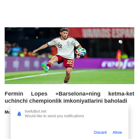
Fermin Lopes «Barselona»ning ketma-ket
uchinchi chempionlik imkoniyatlarini baholadi
livefutbol.net
Mr.NoBoDy
30.07.2026 13:00
90
47
Would like to send you notifications
Discard
Allow