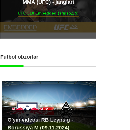
ММА (UFC) - janglari
UFC 310 Embedded (эпизод 5)
Futbol obzorlar
O'yin videosi RB Leypsig -
Borussiya M (09.11.2024)