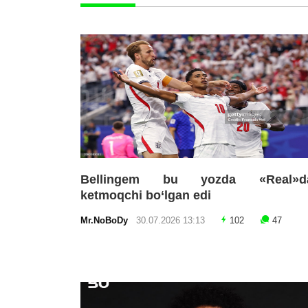
Bellingem bu yozda «Real»d
ketmoqchi bo‘lgan edi
Mr.NoBoDy
30.07.2026 13:13
102
47