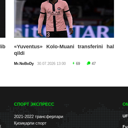
lib
«Yuventus» Kolo-Muani transferini hal
qildi
Mr.NoBoDy
30.07.2026 13:00
69
47
СПОРТ ЭКСПРЕСС
О
UF
2021-2022 трансферлари
Қизиқарли спорт
к
Fu