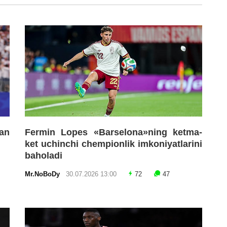
an
Fermin Lopes «Barselona»ning ketma-
ket uchinchi chempionlik imkoniyatlarini
baholadi
Mr.NoBoDy
30.07.2026 13:00
72
47