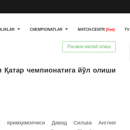
ILIKLAR
CHEMPIONATLAR
MATCH-CENTR
(live)
TV
Расмни юклаб олиш
и Қатар чемпионатига йўл олиши
ик яримҳимоячиси Давид Сильва Англия