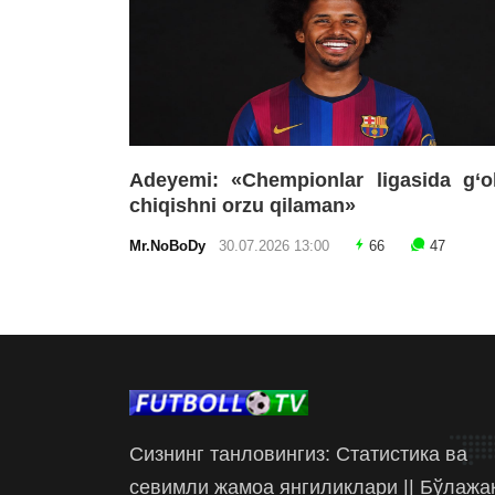
Adeyemi: «Chempionlar ligasida g‘o
chiqishni orzu qilaman»
Mr.NoBoDy
30.07.2026 13:00
66
47
Сизнинг танловингиз: Статистика ва
севимли жамоа янгиликлари || Бўлажа