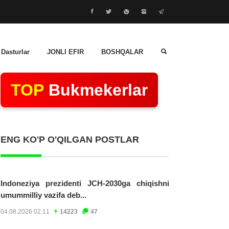
 Dasturlar
JONLI EFIR
BOSHQALAR
TOP
Bukmekerlar
ENG KO'P O'QILGAN POSTLAR
Indoneziya prezidenti JCH-2030ga chiqishni
umummilliy vazifa deb...
04.08.2026 02:11
14223
47