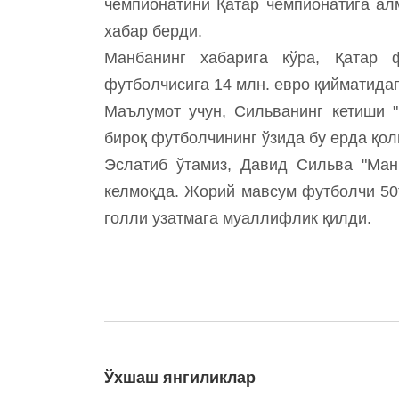
чемпионатини Қатар чемпионатига ал
хабар берди.
Манбанинг хабарига кўра, Қатар
футболчисига 14 млн. евро қийматида
Маълумот учун, Сильванинг кетиши "
бироқ футболчининг ўзида бу ерда қо
Эслатиб ўтамиз, Давид Сильва "Ман
келмоқда. Жорий мавсум футболчи 50т
голли узатмага муаллифлик қилди.
Ўхшаш янгиликлар