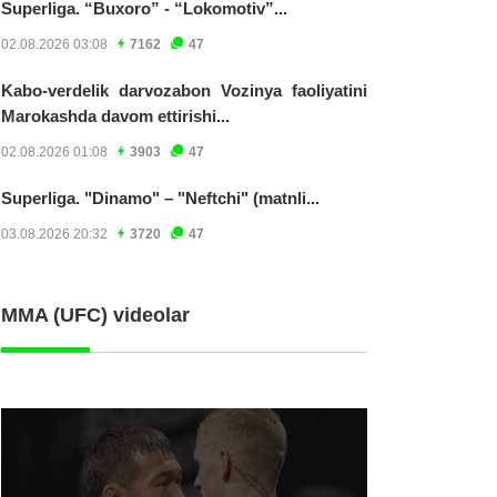
Superliga. “Buxoro” - “Lokomotiv”...
02.08.2026 03:08
7162
47
Kabo-verdelik darvozabon Vozinya faoliyatini
Marokashda davom ettirishi...
02.08.2026 01:08
3903
47
Superliga. "Dinamo" – "Neftchi" (matnli...
03.08.2026 20:32
3720
47
MMA (UFC) videolar