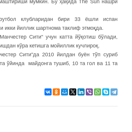
маштириши мумкин. Бу ҳақида The Sun нашри
 футбол клубларидан бири 33 ёшли испан
ги икки йиллик шартнома таклиф этмоқда.
Манчестер Сити" учун катта йўқотиш бўлади,
лишдан кўра кетишга мойиллик кучлироқ.
честер Сити"да 2010 йилдан буён тўп суриб
а ўйинда майдонга тушиб, 10 та гол ва 11 та