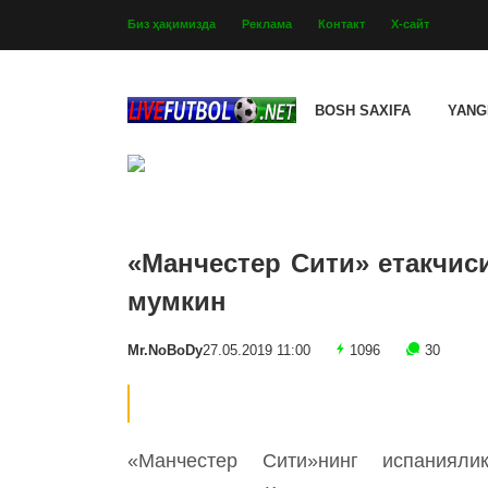
Биз ҳақимизда
Реклама
Контакт
Х-сайт
BOSH SAXIFA
YANG
«Манчестер Сити» етакчис
мумкин
Mr.NoBoDy
27.05.2019 11:00
1096
30
«Манчестер Сити»нинг испаниял