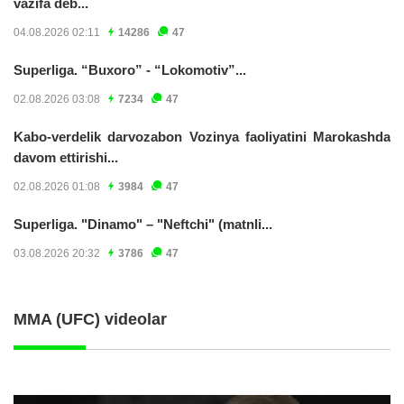
vazifa deb...
04.08.2026 02:11
14286
47
Superliga. “Buxoro” - “Lokomotiv”...
02.08.2026 03:08
7234
47
Kabo-verdelik darvozabon Vozinya faoliyatini Marokashda
davom ettirishi...
02.08.2026 01:08
3984
47
Superliga. "Dinamo" – "Neftchi" (matnli...
03.08.2026 20:32
3786
47
MMA (UFC) videolar