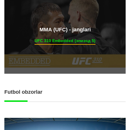
ММА (UFC) - janglari
UFC 310 Embedded (эпизод 5)
Futbol obzorlar