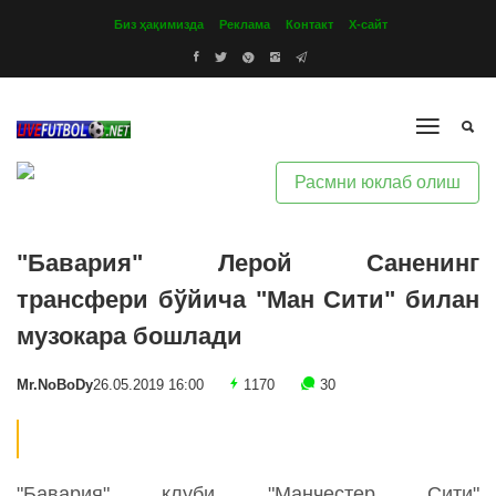
Биз ҳақимизда
Реклама
Контакт
Х-сайт
Расмни юклаб олиш
"Бавария" Лерой Саненинг
трансфери бўйича "Ман Сити" билан
музокара бошлади
Mr.NoBoDy
26.05.2019 16:00
1170
30
"Бавария" клуби "Манчестер Сити"