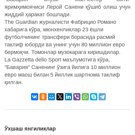
яримҳимоячиси Лерой Санени қўшиб олиш учун
жиддий ҳаракат бошлади.
The Guardian журналисти Фабрицио Романо
хабарига кўра, мюнхенликлар 23 ёшли
футболчининг трансфери борасида расмий
таклиф юборди ва унинг учун 80 миллион евро
бермоқчи. Томонлар музокарага киришдилар.
La Gazzetta dello Sport маълумотига кўра,
"Бавария" Саненинг ўзига йилига 10 миллион
евро маош билан 5 йиллик шартнома таклиф
қилган.
Ўхшаш янгиликлар