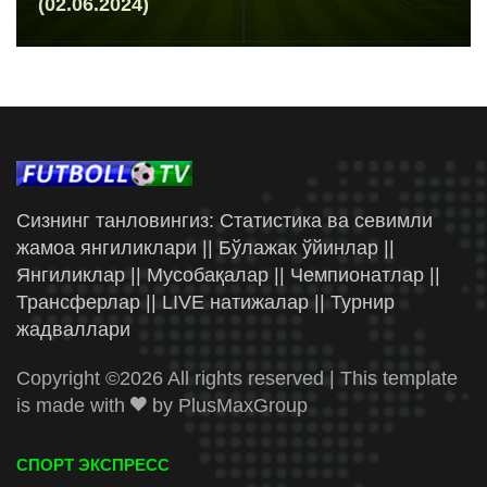
(02.06.2024)
Сизнинг танловингиз: Статистика ва севимли
жамоа янгиликлари || Бўлажак ўйинлар ||
Янгиликлар || Мусобақалар || Чемпионатлар ||
Трансферлар || LIVE натижалар || Турнир
жадваллари
Copyright ©
2026 All rights reserved | This template
is made with
by
PlusMaxGroup
СПОРТ ЭКСПРЕСС