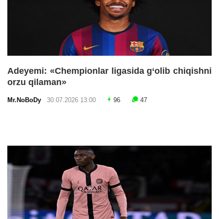
Adeyemi: «Chempionlar ligasida g‘olib chiqishni
orzu qilaman»
Mr.NoBoDy
30.07.2026 13:00
96
47