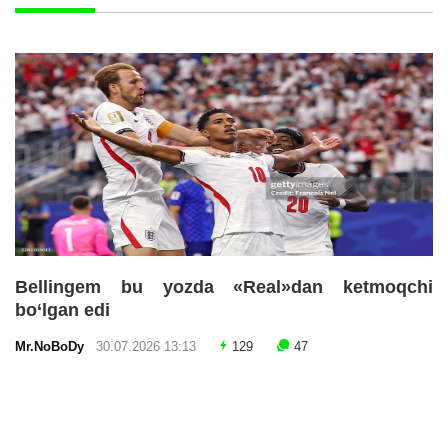
Bellingem bu yozda «Real»dan ketmoqchi
bo‘lgan edi
Mr.NoBoDy
30.07.2026 13:13
129
47