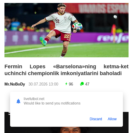
Fermin Lopes «Barselona»ning ketma-ket
uchinchi chempionlik imkoniyatlarini baholadi
Mr.NoBoDy
30.07.2026 13:00
96
47
livefutbol.net
Would like to send you notifications
Discard
Allow