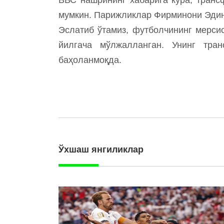
мумкин. Парижликлар Фирминони Эдин
Эслатиб ўтамиз, футболчининг мерси
йилгача мўлжалланган. Унинг тра
баҳоланмоқда.
Ўхшаш янгиликлар