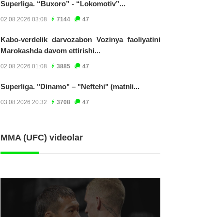
Superliga. “Buxoro” - “Lokomotiv”...
02.08.2026 03:08
7144
47
Kabo-verdelik darvozabon Vozinya faoliyatini
Marokashda davom ettirishi...
02.08.2026 01:08
3885
47
Superliga. "Dinamo" – "Neftchi" (matnli...
03.08.2026 20:32
3708
47
MMA (UFC) videolar