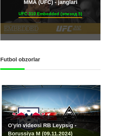
ММА (UFC) - janglari
UFC 310 Embedded (эпизод 5)
Futbol obzorlar
O'yin videosi RB Leypsig -
Borussiya M (09.11.2024)