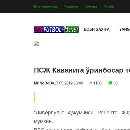
Биз ҳақимизда
Реклама
Контакт
Х-сайт
BOSH SAXIFA
YANG
ПСЖ Каванига ўринбосар 
Mr.NoBoDy
17.05.2019 16:00
1106
30
“Ливерпуль” ҳужумчиси Роберто Ф
мумкин.
ВВС нашрининг хабарига кўра, транс