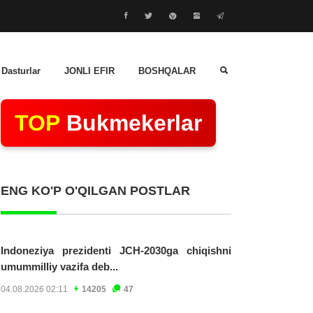
 Dasturlar
JONLI EFIR
BOSHQALAR
TOP
Bukmekerlar
ENG KO'P O'QILGAN POSTLAR
Indoneziya prezidenti JCH-2030ga chiqishni
umummilliy vazifa deb...
04.08.2026 02:11
14205
47