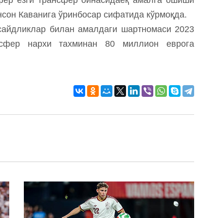
сон Каванига ўринбосар сифатида кўрмоқда.
сайдликлар билан амалдаги шартномаси 2023
нсфер нархи тахминан 80 миллион еврога