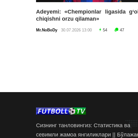
Adeyemi: «Chempionlar ligasida g‘o
chiqishni orzu qilaman»
Mr.NoBoDy
30.07.2026 13:00
54
47
Сизнинг танловингиз: Статистика ва
севимли жамоа янгиликлари || Бўлажа