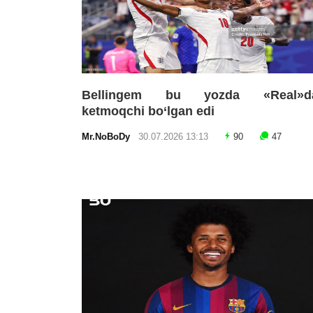
Bellingem bu yozda «Real»d
ketmoqchi bo‘lgan edi
Mr.NoBoDy
30.07.2026 13:13
90
47