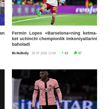
an
Fermin Lopes «Barselona»ning ketma-
ket uchinchi chempionlik imkoniyatlarini
baholadi
Mr.NoBoDy
30.07.2026 13:00
63
47