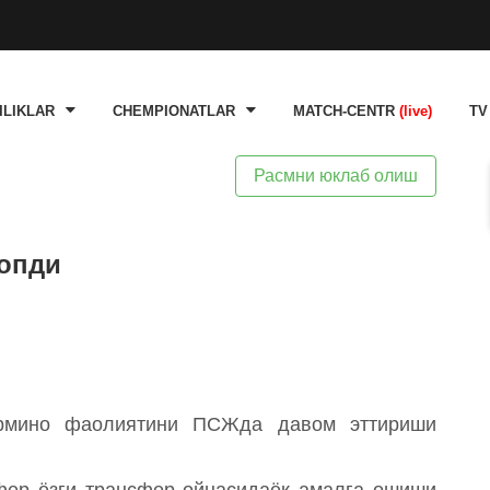
ILIKLAR
CHEMPIONATLAR
MATCH-CENTR
(live)
TV
Расмни юклаб олиш
топди
ирмино фаолиятини ПСЖда давом эттириши
фер ёзги трансфер ойнасидаёқ амалга ошиши