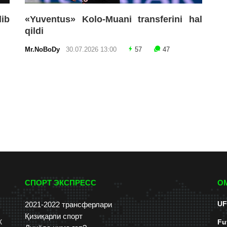
lib
«Yuventus» Kolo-Muani transferini hal
qildi
Mr.NoBoDy
30.07.2026 13:00
57
47
СПОРТ ЭКСПРЕСС
О
UF
2021-2022 трансферлари
Қизиқарли спорт
к
Fu