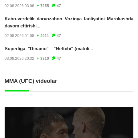
02.08.2026 03:08
7255
47
Kabo-verdelik darvozabon Vozinya faoliyatini Marokashda
davom ettirishi...
02.08.2026 01:08
4011
47
Superliga. "Dinamo" – "Neftchi" (matnli...
03.08.2026 20:32
3810
47
MMA (UFC) videolar