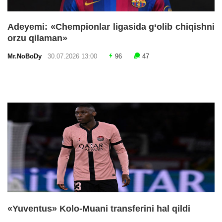
Adeyemi: «Chempionlar ligasida g‘olib chiqishni
orzu qilaman»
Mr.NoBoDy
30.07.2026 13:00
96
47
«Yuventus» Kolo-Muani transferini hal qildi