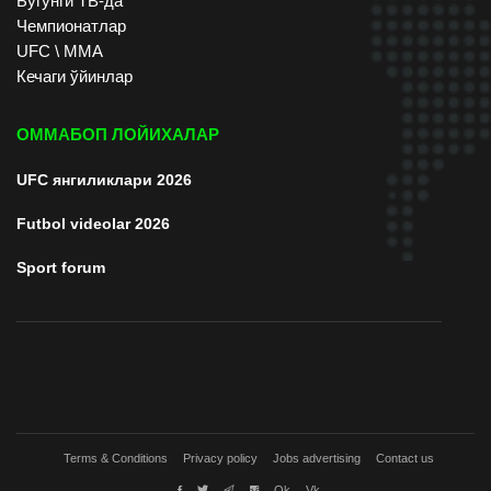
Бугунги ТВ-да
Чемпионатлар
UFC \ ММА
Кечаги ўйинлар
ОММАБОП ЛОЙИХАЛАР
UFC янгиликлари 2026
Futbol videolar 2026
Sport forum
Terms & Conditions
Privacy policy
Jobs advertising
Contact us
Ok
Vk