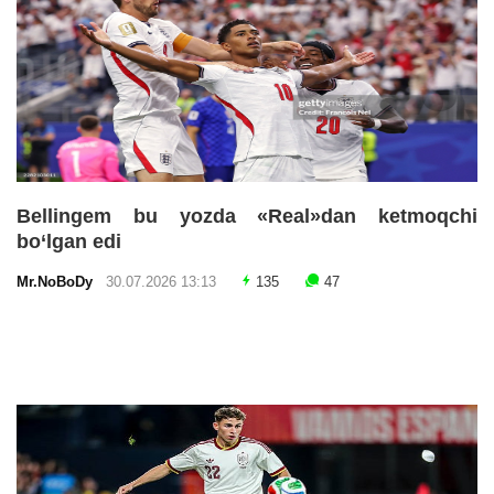
Bellingem bu yozda «Real»dan ketmoqchi
bo‘lgan edi
Mr.NoBoDy
30.07.2026 13:13
135
47