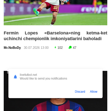
Fermin Lopes «Barselona»ning ketma-ket
uchinchi chempionlik imkoniyatlarini baholadi
Mr.NoBoDy
30.07.2026 13:00
102
47
livefutbol.net
Would like to send you notifications
Discard
Allow