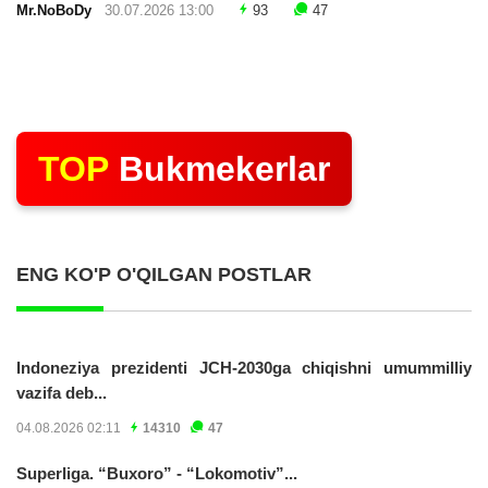
Mr.NoBoDy
30.07.2026 13:00
93
47
TOP
Bukmekerlar
ENG KO'P O'QILGAN POSTLAR
Indoneziya prezidenti JCH-2030ga chiqishni umummilliy
vazifa deb...
04.08.2026 02:11
14310
47
Superliga. “Buxoro” - “Lokomotiv”...