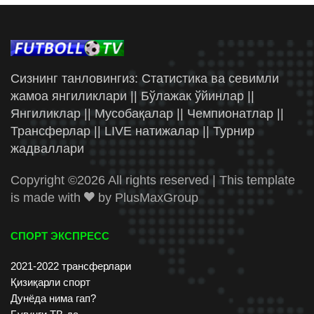
Сизнинг танловингиз: Статистика ва севимли
жамоа янгиликлари || Бўлажак ўйинлар ||
Янгиликлар || Мусобақалар || Чемпионатлар ||
Трансферлар || LIVE натижалар || Турнир
жадваллари
Copyright ©
2026 All rights reserved | This template
is made with
by
PlusMaxGroup
СПОРТ ЭКСПРЕСС
2021-2022 трансферлари
Қизиқарли спорт
Дунёда нима гап?