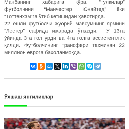
Манбанинг хабарига кўра, “тулкилар”
футболчини “Манчестер Юнайтед” ёки
“Тоттенхэм”га ўтиб кетишидан ҳавотирда.
22 ёшли футболчи жуорий мавсумнинг ярмини
“Лестер” сафида ижарада ўтказди. У 13та
ўйинда 3та гол урди ва 4та голга ассистентлик
қилди. Футболчининг трансфери тахминан 22
миллион еврога баҳоланмоқда.
Ўхшаш янгиликлар