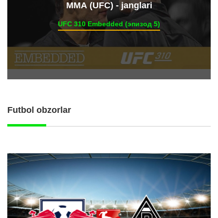
ММА (UFC) - janglari
UFC 310 Embedded (эпизод 5)
Futbol obzorlar