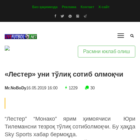
Биз ҳақимизда
Реклама
Контакт
Х-сайт
Расмни юклаб олиш
«Лестер» уни тўлиқ сотиб олмоқчи
Mr.NoBoDy
16.05.2019 16:00
1229
30
“Лестер” “Монако” ярим ҳимоячиси Юри
Тилемансни тезроқ тўлиқ сотиболмоқчи. Бу ҳақда
Sky Sports хабар бермоқда.