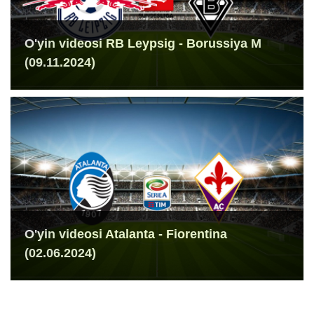
O'yin videosi RB Leypsig - Borussiya M
(09.11.2024)
O'yin videosi Atalanta - Fiorentina
(02.06.2024)