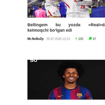
Bellingem bu yozda «Real»d
ketmoqchi bo‘lgan edi
Mr.NoBoDy
30.07.2026 13:13
105
47