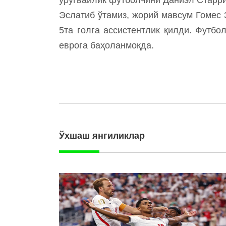
Эслатиб ўтамиз, жорий мавсум Гомес 
5та голга ассистентлик қилди. Футб
еврога баҳоланмоқда.
Ўхшаш янгиликлар