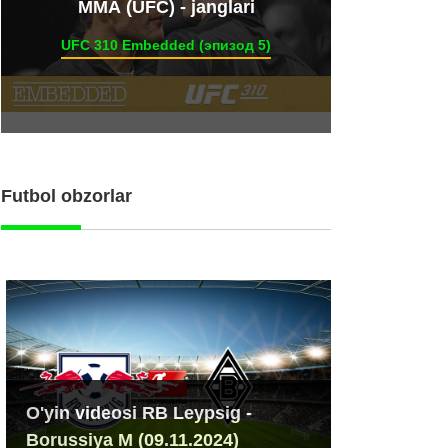
ММА (UFC) - janglari
UFC 310 Embedded (эпизод 5)
Futbol obzorlar
O'yin videosi RB Leypsig -
Borussiya M (09.11.2024)