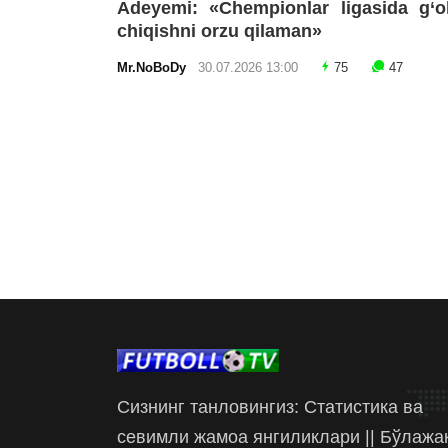
Adeyemi: «Chempionlar ligasida g‘o
chiqishni orzu qilaman»
Mr.NoBoDy
30.07.2026 13:00
75
47
Сизнинг танловингиз: Статистика ва
севимли жамоа янгиликлари || Бўлажа