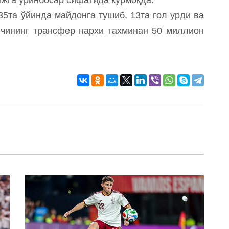
35та ўйинда майдонга тушиб, 13та гол урди ва
олчининг трансфер нархи тахминан 50 миллион