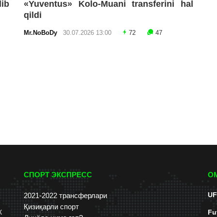
lib
«Yuventus» Kolo-Muani transferini hal
qildi
Mr.NoBoDy
30.07.2026 13:00
72
47
СПОРТ ЭКСПРЕСС
О
UF
2021-2022 трансферлари
Қизиқарли спорт
к
Fu