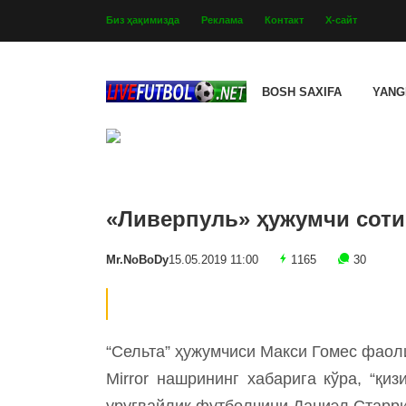
Биз ҳақимизда
Реклама
Контакт
Х-сайт
BOSH SAXIFA
YANG
«Ливерпуль» ҳужумчи соти
Mr.NoBoDy
15.05.2019 11:00
1165
30
“Сельта” ҳужумчиси Макси Гомес фаол
Mirror нашрининг хабарига кўра, “қ
уругвайлик футболчини Даниэл Старри