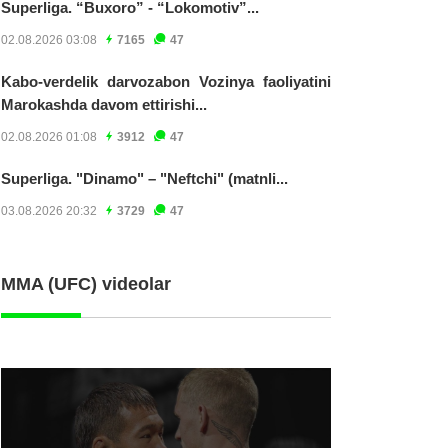
Superliga. “Buxoro” - “Lokomotiv”...
02.08.2026 03:08
7165
47
Kabo-verdelik darvozabon Vozinya faoliyatini
Marokashda davom ettirishi...
02.08.2026 01:08
3912
47
Superliga. "Dinamo" – "Neftchi" (matnli...
03.08.2026 20:32
3729
47
MMA (UFC) videolar