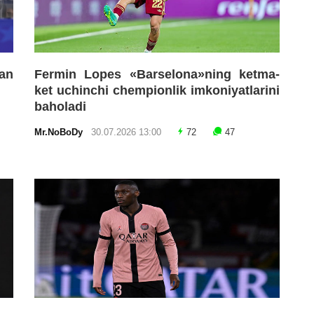
an
Fermin Lopes «Barselona»ning ketma-
ket uchinchi chempionlik imkoniyatlarini
baholadi
Mr.NoBoDy
30.07.2026 13:00
72
47