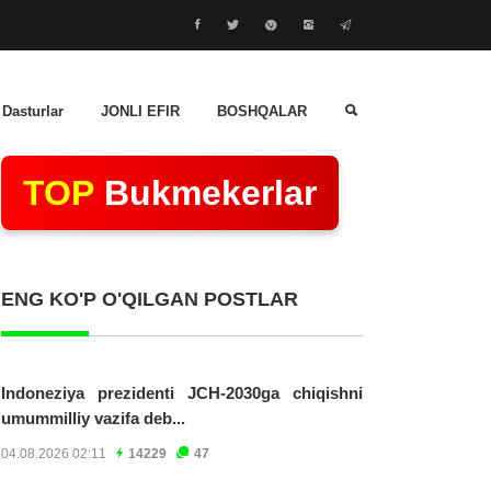
 Dasturlar
JONLI EFIR
BOSHQALAR
TOP
Bukmekerlar
ENG KO'P O'QILGAN POSTLAR
Indoneziya prezidenti JCH-2030ga chiqishni
umummilliy vazifa deb...
04.08.2026 02:11
14229
47