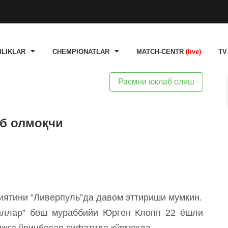
ILIKLAR
CHEMPIONATLAR
MATCH-CENTR
(live)
TV
Расмни юклаб олиш
б олмоқчи
иятини “Ливерпуль”да давом эттириши мумкин.
изиллар” бош мураббийи Юрген Клопп 22 ёшли
жга ўринбосар сифатида кўрмоқда.