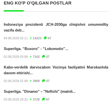
ENG KO'P O'QILGAN POSTLAR
Indoneziya prezidenti JCH-2030ga chiqishni umummilliy
vazifa deb...
04.08.2026 02:11
14223
47
Superliga. “Buxoro” - “Lokomotiv”...
02.08.2026 03:08
7162
47
Kabo-verdelik darvozabon Vozinya faoliyatini Marokashda
davom ettirishi...
02.08.2026 01:08
3909
47
Superliga. "Dinamo" – "Neftchi" (matnli...
03.08.2026 20:32
3726
47