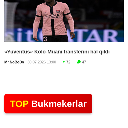
«Yuventus» Kolo-Muani transferini hal qildi
Mr.NoBoDy
30.07.2026 13:00
72
47
TOP
Bukmekerlar