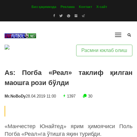
Биз ҳақимизда
Реклама
Контакт
Х-сайт
Расмни юклаб олиш
As: Погба «Реал» таклиф қилган
маошга рози бўлди
Mr.NoBoDy
28.04.2019 11:00
1397
30
«Манчестер Юнайтед» ярим ҳимоячиси Поль
Погба «Реал»га ўтишга яқин турибди.