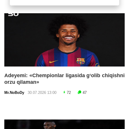
Adeyemi: «Chempionlar ligasida g‘olib chiqishni
orzu qilaman»
Mr.NoBoDy
30.07.2026 13:00
72
47