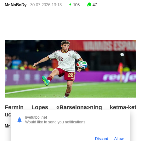
Mr.NoBoDy
30.07.2026 13:13
105
47
Fermin Lopes «Barselona»ning ketma-ket
uchinchi chempionlik imkoniyatlarini baholadi
livefutbol.net
Would like to send you notifications
Mr.NoBoDy
30.07.2026 13:00
72
47
Discard
Allow