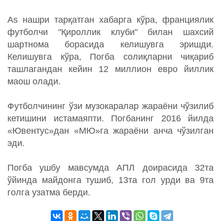
As нашри тарқатган хабарга кўра, франциялик
футболчи "Қироллик клуби" билан шахсий
шартнома борасида келишувга эришди.
Келишувга кўра, Погба солиқларни чиқариб
ташлагандан кейин 12 миллион евро йиллик
маош олади.
Футболчининг ўзи музокаралар жараёни чўзилиб
кетишини истамаяпти. Погбанинг 2016 йилда
«Ювентус»дан «МЮ»га жараёни анча чўзилган
эди.
Погба ушбу мавсумда АПЛ доирасида 32та
ўйинда майдонга тушиб, 13та гол урди ва 9та
голга узатма берди.