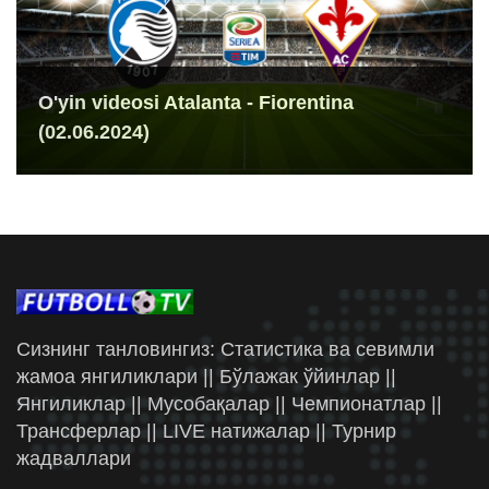
O'yin videosi Atalanta - Fiorentina
(02.06.2024)
Сизнинг танловингиз: Статистика ва севимли
жамоа янгиликлари || Бўлажак ўйинлар ||
Янгиликлар || Мусобақалар || Чемпионатлар ||
Трансферлар || LIVE натижалар || Турнир
жадваллари