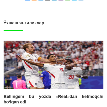
Ўхшаш янгиликлар
Bellingem bu yozda «Real»dan ketmoqchi
bo‘lgan edi