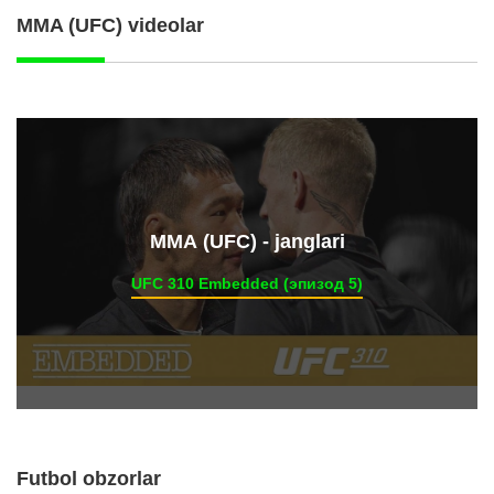
MMA (UFC) videolar
ММА (UFC) - janglari
UFC 310 Embedded (эпизод 5)
Futbol obzorlar