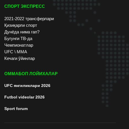
СПОРТ ЭКСПРЕСС
2021-2022 трансферлари
Қизиқарли спорт
Дунёда нима гап?
Бугунги ТВ-да
Чемпионатлар
UFC \ ММА
Кечаги ўйинлар
ОММАБОП ЛОЙИХАЛАР
UFC янгиликлари 2026
Futbol videolar 2026
Sport forum