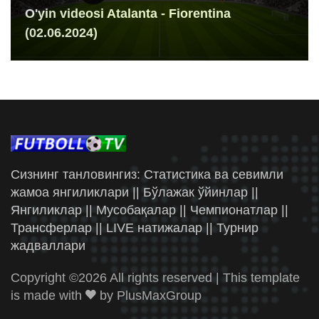
O'yin videosi Atalanta - Fiorentina
(02.06.2024)
Сизнинг танловингиз: Статистика ва севимли
жамоа янгиликлари || Бўлажак ўйинлар ||
Янгиликлар || Мусобақалар || Чемпионатлар ||
Трансферлар || LIVE натижалар || Турнир
жадваллари
Copyright ©
2026 All rights reserved | This template
is made with
by
PlusMaxGroup