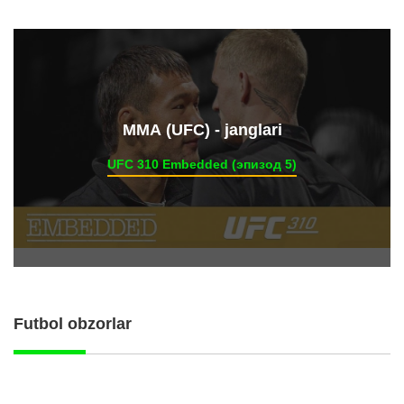
ММА (UFC) - janglari
UFC 310 Embedded (эпизод 5)
Futbol obzorlar