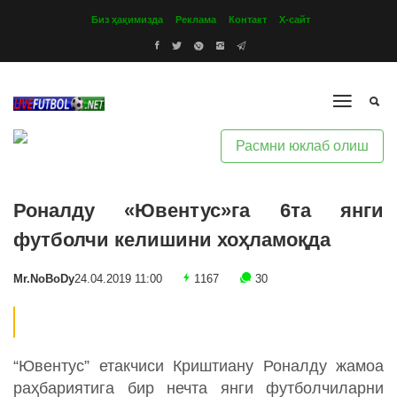
Биз ҳақимизда
Реклама
Контакт
Х-сайт
Расмни юклаб олиш
Роналду «Ювентус»га 6та янги
футболчи келишини хоҳламоқда
Mr.NoBoDy
24.04.2019 11:00
1167
30
“Ювентус” етакчиси Криштиану Роналду жамоа
раҳбариятига бир нечта янги футболчиларни