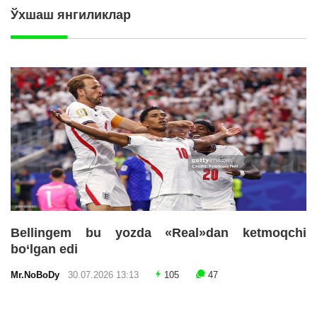
Ўхшаш янгиликлар
Bellingem bu yozda «Real»dan ketmoqchi
bo‘lgan edi
Mr.NoBoDy
30.07.2026 13:13
105
47