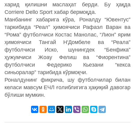
харид қилишни маслаҳат берди. Бу ҳақда
Corriere Dello Sport хабар бермоқда.
Манбанинг хабарига кўра, Роналду “Ювентус”
таркибида “Реал” ҳимоячиси Рафаэл Варан ва
“Рома” футболчиси Костас Манолас, “Лион” ярим
ҳимоячиси Тангай Н'Домбеле ва “Реала”
футболчиси Иско, шунингдек “Бенфика”
ҳужумчиси Жоау Фелиш ва “Фиорентина”
футболчиси Федерико Кьезани “кекса
синьоралар” тарибида кўрмоқчи.
Роналдунинг фикрича, шу футболчилар билан
келаси мавсум ЕЧЛ ғолиблигига ҳақиқий давогар
бўлиши мумкин.