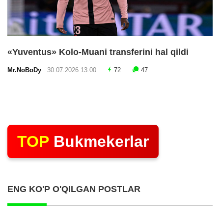
«Yuventus» Kolo-Muani transferini hal qildi
Mr.NoBoDy
30.07.2026 13:00
72
47
TOP
Bukmekerlar
ENG KO'P O'QILGAN POSTLAR