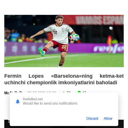
Fermin Lopes «Barselona»ning ketma-ket
uchinchi chempionlik imkoniyatlarini baholadi
Mr.NoBoDy
30.07.2026 13:00
72
47
livefutbol.net
Would like to send you notifications
Discard
Allow