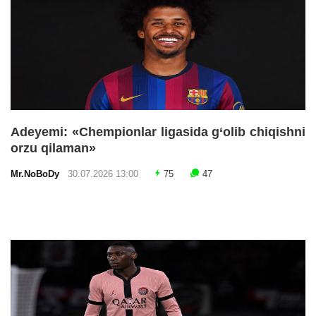
Adeyemi: «Chempionlar ligasida g‘olib chiqishni
orzu qilaman»
Mr.NoBoDy
30.07.2026 13:00
75
47