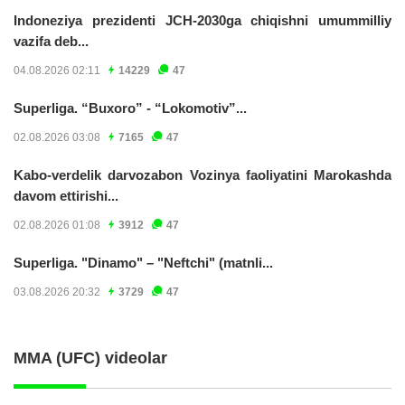
Indoneziya prezidenti JCH-2030ga chiqishni umummilliy
vazifa deb...
04.08.2026 02:11
14229
47
Superliga. “Buxoro” - “Lokomotiv”...
02.08.2026 03:08
7165
47
Kabo-verdelik darvozabon Vozinya faoliyatini Marokashda
davom ettirishi...
02.08.2026 01:08
3912
47
Superliga. "Dinamo" – "Neftchi" (matnli...
03.08.2026 20:32
3729
47
MMA (UFC) videolar