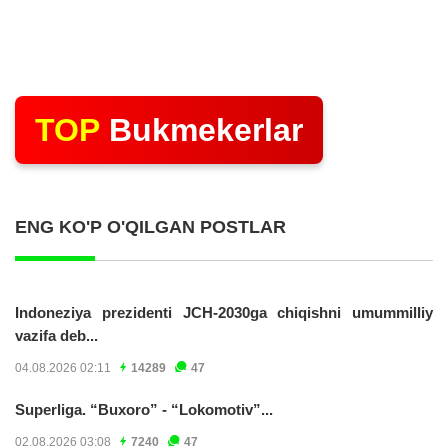
TOP
Bukmekerlar
ENG KO'P O'QILGAN POSTLAR
Indoneziya prezidenti JCH-2030ga chiqishni umummilliy
vazifa deb...
04.08.2026 02:11
14289
47
Superliga. “Buxoro” - “Lokomotiv”...
02.08.2026 03:08
7240
47