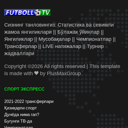
Сизнинг танловингиз: Статистика ва севимли
жамоа янгиликлари || Бўлажак ўйинлар ||
Янгиликлар || Мусобақалар || Чемпионатлар ||
Трансферлар || LIVE натижалар || Турнир
жадваллари
Copyright ©
2026 All rights reserved | This template
is made with
by
PlusMaxGroup
СПОРТ ЭКСПРЕСС
2021-2022 трансферлари
Қизиқарли спорт
Дунёда нима гап?
Бугунги ТВ-да
Чемпионатлар