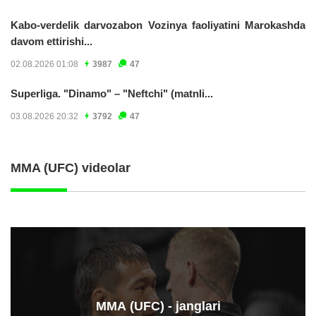
Kabo-verdelik darvozabon Vozinya faoliyatini Marokashda
davom ettirishi...
02.08.2026 01:08
3987
47
Superliga. "Dinamo" – "Neftchi" (matnli...
03.08.2026 20:32
3792
47
MMA (UFC) videolar
ММА (UFC) - janglari