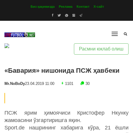
Биз ҳақимизда
Реклама
Контакт
Х-сайт
Расмни юклаб олиш
«Бавария» нишонида ПСЖ ҳавбеки
Mr.NoBoDy
23.04.2019 11:00
1101
30
ПСЖ ярим ҳимоячиси Кристофер Нкунку
жамоасини ўзгартиришга яқин.
Sport.de нашрининг хабарига кўра, 21 ёшли