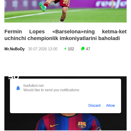
Fermin Lopes «Barselona»ning ketma-ket
uchinchi chempionlik imkoniyatlarini baholadi
Mr.NoBoDy
30.07.2026 13:00
102
47
livefutbol.net
Would like to send you notifications
Discard
Allow