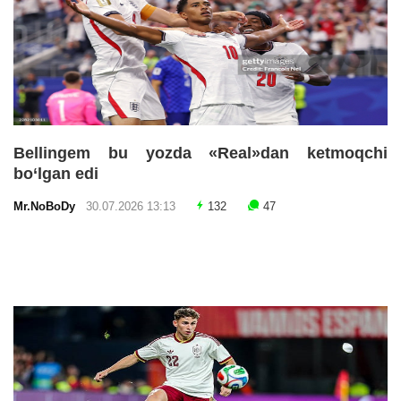
Bellingem bu yozda «Real»dan ketmoqchi
bo‘lgan edi
Mr.NoBoDy
30.07.2026 13:13
132
47