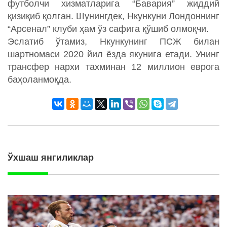
футболчи хизматларига “Бавария” жиддий
қизиқиб қолган. Шунингдек, Нкункуни Лондоннинг
“Арсенал” клуби ҳам ўз сафига қўшиб олмоқчи.
Эслатиб ўтамиз, Нкункунинг ПСЖ билан
шартномаси 2020 йил ёзда якунига етади. Унинг
трансфер нархи тахминан 12 миллион еврога
баҳоланмоқда.
Ўхшаш янгиликлар