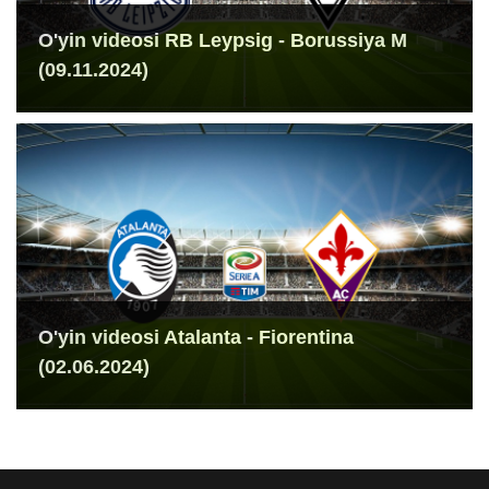
O'yin videosi RB Leypsig - Borussiya M
(09.11.2024)
O'yin videosi Atalanta - Fiorentina
(02.06.2024)