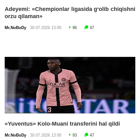
Adeyemi: «Chempionlar ligasida g‘olib chiqishni
orzu qilaman»
Mr.NoBoDy
30.07.2026 13:00
96
47
«Yuventus» Kolo-Muani transferini hal qildi
Mr.NoBoDy
30.07.2026 13:00
93
47