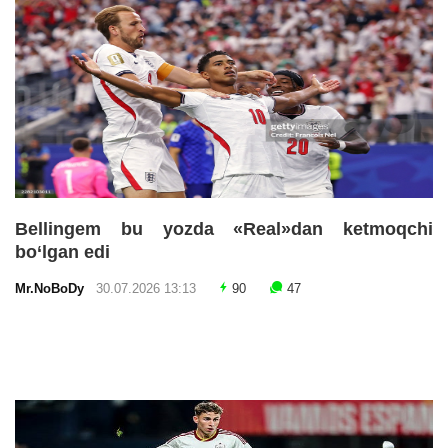
Bellingem bu yozda «Real»dan ketmoqchi
bo‘lgan edi
Mr.NoBoDy
30.07.2026 13:13
90
47