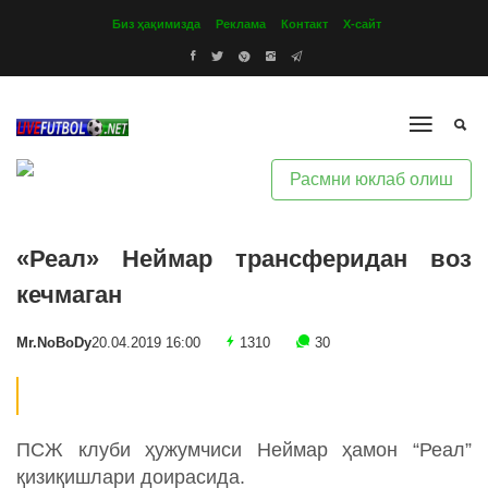
Биз ҳақимизда
Реклама
Контакт
Х-сайт
Расмни юклаб олиш
«Реал» Неймар трансферидан воз
кечмаган
Mr.NoBoDy
20.04.2019 16:00
1310
30
ПСЖ клуби ҳужумчиси Неймар ҳамон “Реал”
қизиқишлари доирасида.