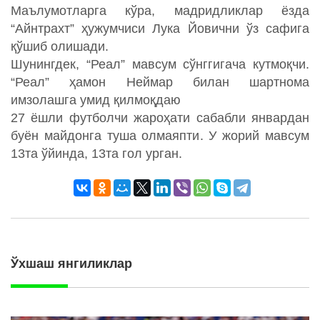
Маълумотларга кўра, мадридликлар ёзда
“Айнтрахт” ҳужумчиси Лука Йовични ўз сафига
қўшиб олишади.
Шунингдек, “Реал” мавсум сўнггигача кутмоқчи.
“Реал” ҳамон Неймар билан шартнома
имзолашга умид қилмоқдаю
27 ёшли футболчи жароҳати сабабли январдан
буён майдонга туша олмаяпти. У жорий мавсум
13та ўйинда, 13та гол урган.
Ўхшаш янгиликлар