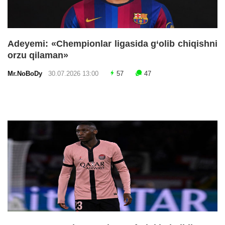
Adeyemi: «Chempionlar ligasida g‘olib chiqishni
orzu qilaman»
Mr.NoBoDy
30.07.2026 13:00
57
47