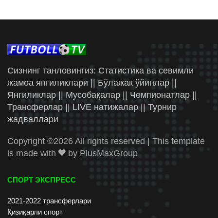
Сизнинг танловингиз: Статистика ва севимли
жамоа янгиликлари || Бўлажак ўйинлар ||
Янгиликлар || Мусобақалар || Чемпионатлар ||
Трансферлар || LIVE натижалар || Турнир
жадваллари
Copyright ©
2026 All rights reserved | This template
is made with
by
PlusMaxGroup
СПОРТ ЭКСПРЕСС
2021-2022 трансферлари
Қизиқарли спорт