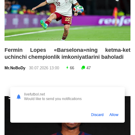
Fermin Lopes «Barselona»ning ketma-ket
uchinchi chempionlik imkoniyatlarini baholadi
Mr.NoBoDy
30.07.2026 13:00
66
47
livefutbol.net
Would like to send you notifications
Discard
Allow