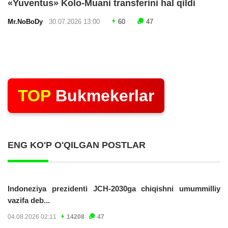
«Yuventus» Kolo-Muani transferini hal qildi
Mr.NoBoDy
30.07.2026 13:00
60
47
TOP
Bukmekerlar
ENG KO'P O'QILGAN POSTLAR
Indoneziya prezidenti JCH-2030ga chiqishni umummilliy
vazifa deb...
04.08.2026 02:11
14208
47