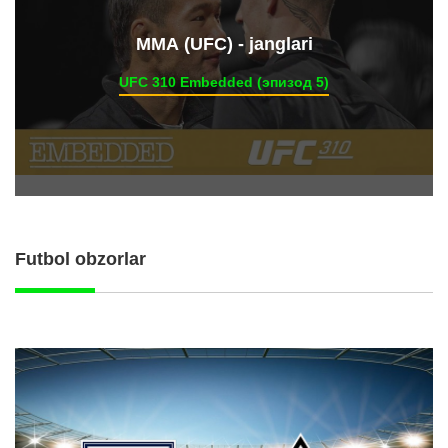
ММА (UFC) - janglari
UFC 310 Embedded (эпизод 5)
Futbol obzorlar