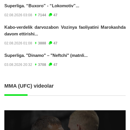
Superliga. “Buxoro” - “Lokomotiv”...
02.08.2026 03:08
7144
47
Kabo-verdelik darvozabon Vozinya faoliyatini Marokashda
davom ettirishi...
02.08.2026 01:08
3888
47
Superliga. "Dinamo" – "Neftchi" (matnli...
03.08.2026 20:32
3708
47
MMA (UFC) videolar