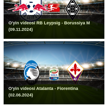
O'yin videosi RB Leypsig - Borussiya M
(09.11.2024)
O'yin videosi Atalanta - Fiorentina
(02.06.2024)