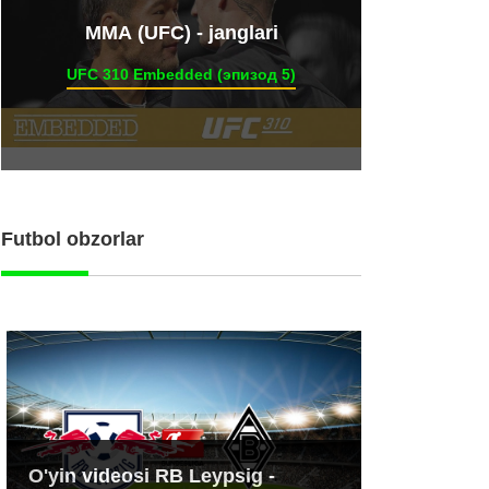
ММА (UFC) - janglari
UFC 310 Embedded (эпизод 5)
Futbol obzorlar
O'yin videosi RB Leypsig -