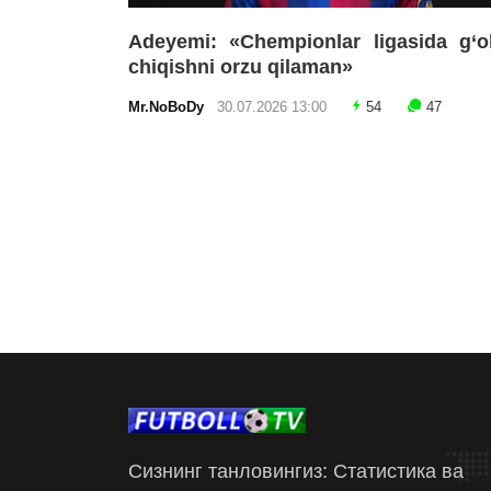
Adeyemi: «Chempionlar ligasida g‘o
chiqishni orzu qilaman»
Mr.NoBoDy
30.07.2026 13:00
54
47
Сизнинг танловингиз: Статистика ва