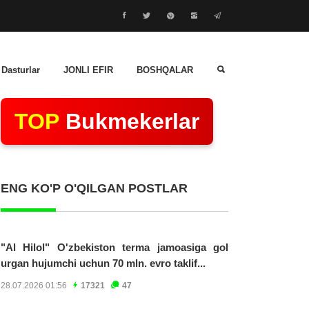
 Dasturlar
JONLI EFIR
BOSHQALAR
TOP
Bukmekerlar
ENG KO'P O'QILGAN POSTLAR
"Al Hilol" O'zbekiston terma jamoasiga gol
urgan hujumchi uchun 70 mln. evro taklif...
28.07.2026 01:56
17321
47