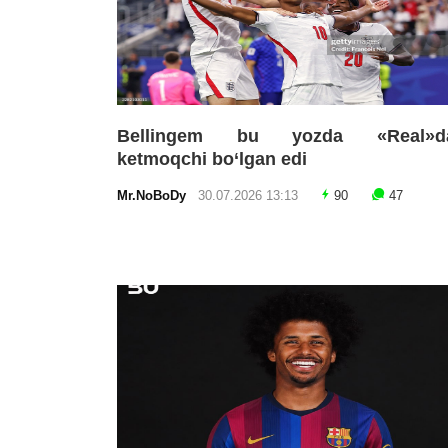
Bellingem bu yozda «Real»d
ketmoqchi bo‘lgan edi
Mr.NoBoDy
30.07.2026 13:13
90
47