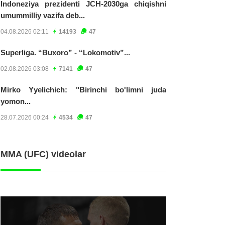
Indoneziya prezidenti JCH-2030ga chiqishni
umummilliy vazifa deb...
04.08.2026 02:11
14193
47
Superliga. “Buxoro” - “Lokomotiv”...
02.08.2026 03:08
7141
47
Mirko Yyelichich: "Birinchi bo'limni juda
yomon...
28.07.2026 00:24
4534
47
MMA (UFC) videolar