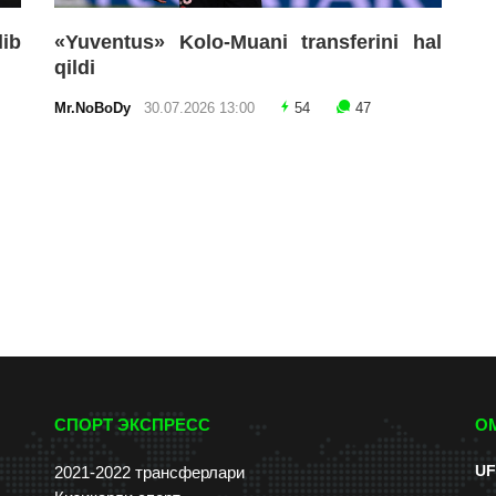
lib
«Yuventus» Kolo-Muani transferini hal
qildi
Mr.NoBoDy
30.07.2026 13:00
54
47
СПОРТ ЭКСПРЕСС
О
UF
2021-2022 трансферлари