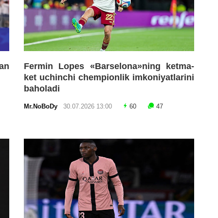
an
Fermin Lopes «Barselona»ning ketma-
ket uchinchi chempionlik imkoniyatlarini
baholadi
Mr.NoBoDy
30.07.2026 13:00
60
47