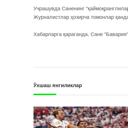
Учрашувда Саненинг "қаймоқранглилар
Журналистлар ҳозирча томонлар қанда
Хабарларга қараганда, Сане "Бавария
Ўхшаш янгиликлар