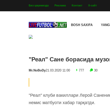
Биз ҳақимизда
Реклама
Контакт
Х-сайт
BOSH SAXIFA
YANG
"Реал" Сане борасида муз
Mr.NoBoDy
21.03.2020 11:00
777
30
"Реал" клуби вакиллари Лерой Саненин
немис матбуоти хабар тарқатди.