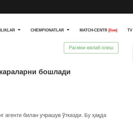
ILIKLAR
CHEMPIONATLAR
MATCH-CENTR
(live)
TV
Расмни юклаб олиш
окараларни бошлади
г агенти билан учрашув ўтказди. Бу ҳақда