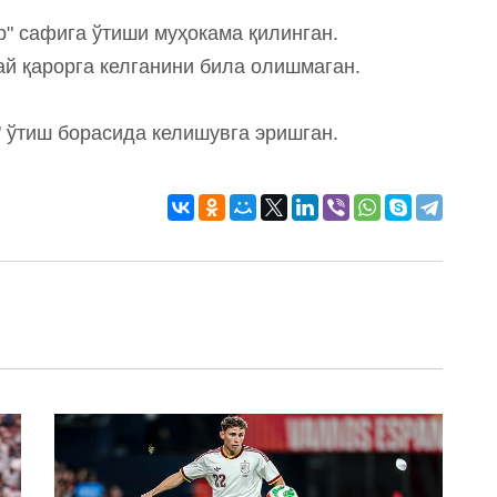
" сафига ўтиши муҳокама қилинган.
й қарорга келганини била олишмаган.
" ўтиш борасида келишувга эришган.