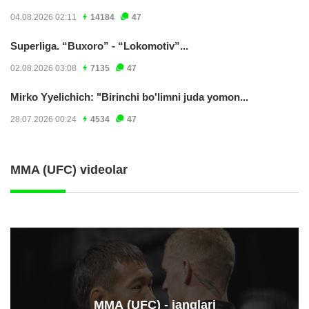
04.08.2026 02:11
14184
47
Superliga. “Buxoro” - “Lokomotiv”...
02.08.2026 03:08
7135
47
Mirko Yyelichich: "Birinchi bo'limni juda yomon...
28.07.2026 00:24
4534
47
MMA (UFC) videolar
ММА (UFC) - janglari