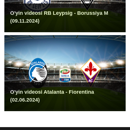
O'yin videosi RB Leypsig - Borussiya M
(09.11.2024)
O'yin videosi Atalanta - Fiorentina
(02.06.2024)