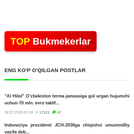
TOP
Bukmekerlar
ENG KO'P O'QILGAN POSTLAR
"Al Hilol" O'zbekiston terma jamoasiga gol urgan hujumchi
uchun 70 mln. evro taklif...
28.07.2026 01:56
17321
47
Indoneziya prezidenti JCH-2030ga chiqishni umummilliy
vazifa deb...