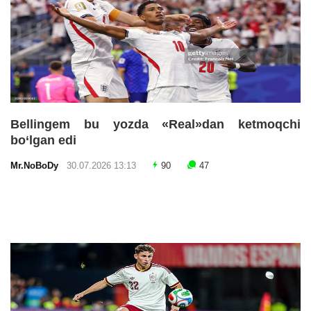
Bellingem bu yozda «Real»dan ketmoqchi
bo‘lgan edi
Mr.NoBoDy
30.07.2026 13:13
90
47