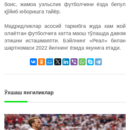
боис, жамоа уэльслик футболчини ёзда бепул
қўйиб юборишга тайёр.
Мадридликлар асосий таркибга жуда кам жой
олаётган футболчига катта маош тўлашда давом
этишни исташмаяпти. Бэйлнинг «Реал» билан
шартномаси 2022 йилнинг ёзида якунига етади.
Ўхшаш янгиликлар