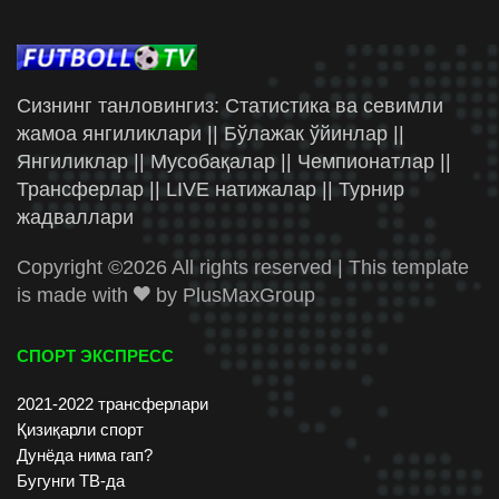
Сизнинг танловингиз: Статистика ва севимли
жамоа янгиликлари || Бўлажак ўйинлар ||
Янгиликлар || Мусобақалар || Чемпионатлар ||
Трансферлар || LIVE натижалар || Турнир
жадваллари
Copyright ©
2026 All rights reserved | This template
is made with
by
PlusMaxGroup
СПОРТ ЭКСПРЕСС
2021-2022 трансферлари
Қизиқарли спорт
Дунёда нима гап?
Бугунги ТВ-да