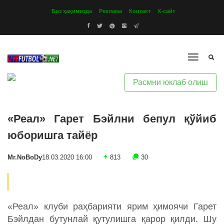
Биз ҳақимизда
Реклама
Контакт
Х-сайт
Расмни юклаб олиш
«Реал» Гарет Бэйлни бепул қўйиб
юборишга тайёр
Mr.NoBoDy
18.03.2020 16:00
813
30
«Реал» клуби раҳбарияти ярим ҳимоячи Гарет
Бэйлдан бутунлай қутулишга қарор қилди. Шу