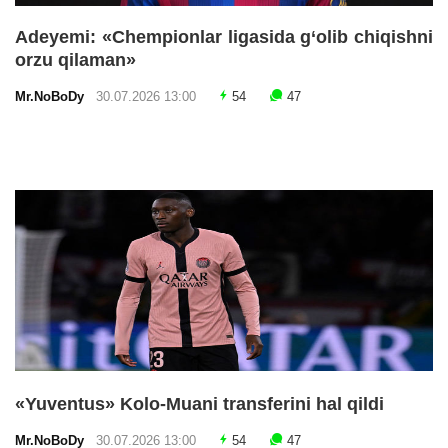
Adeyemi: «Chempionlar ligasida g‘olib chiqishni
orzu qilaman»
Mr.NoBoDy
30.07.2026 13:00
54
47
«Yuventus» Kolo-Muani transferini hal qildi
Mr.NoBoDy
30.07.2026 13:00
54
47