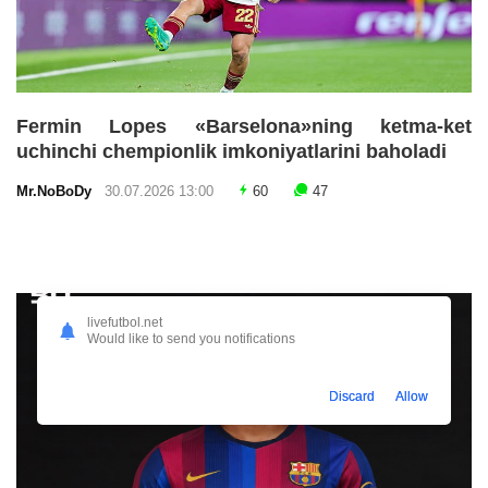
Fermin Lopes «Barselona»ning ketma-ket
uchinchi chempionlik imkoniyatlarini baholadi
Mr.NoBoDy
30.07.2026 13:00
60
47
livefutbol.net
Would like to send you notifications
Discard
Allow