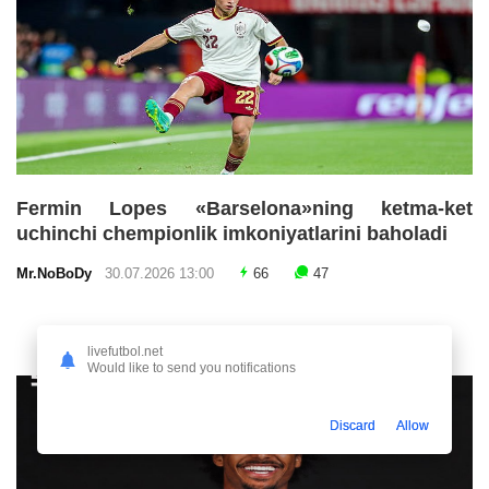
Fermin Lopes «Barselona»ning ketma-ket
uchinchi chempionlik imkoniyatlarini baholadi
Mr.NoBoDy
30.07.2026 13:00
66
47
livefutbol.net
Would like to send you notifications
Discard
Allow