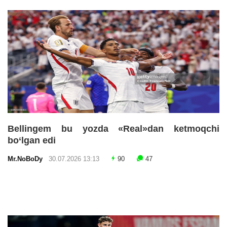
Bellingem bu yozda «Real»dan ketmoqchi
bo‘lgan edi
Mr.NoBoDy
30.07.2026 13:13
90
47