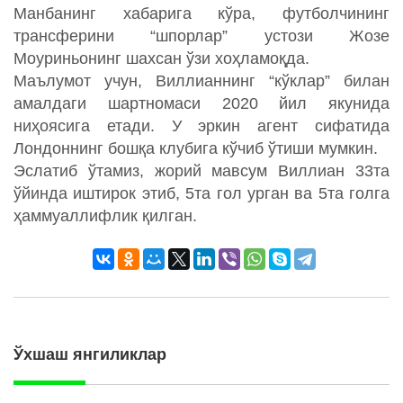
Манбанинг хабарига кўра, футболчининг
трансферини “шпорлар” устози Жозе
Моуриньонинг шахсан ўзи хоҳламоқда.
Маълумот учун, Виллианнинг “кўклар” билан
амалдаги шартномаси 2020 йил якунида
ниҳоясига етади. У эркин агент сифатида
Лондоннинг бошқа клубига кўчиб ўтиши мумкин.
Эслатиб ўтамиз, жорий мавсум Виллиан 33та
ўйинда иштирок этиб, 5та гол урган ва 5та голга
ҳаммуаллифлик қилган.
Ўхшаш янгиликлар