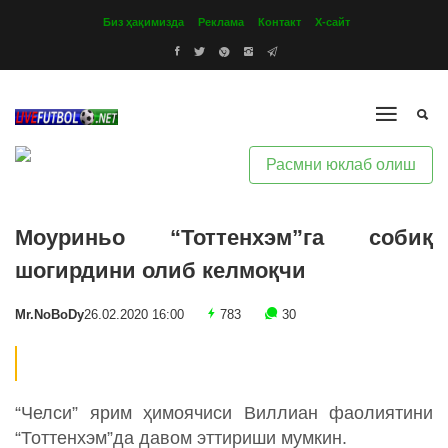
Биз ҳақимизда
Реклама
Контакт
Х-сайт
Расмни юклаб олиш
Моуриньо “Тоттенхэм”га собиқ
шогирдини олиб келмоқчи
Mr.NoBoDy
26.02.2020 16:00
783
30
“Челси” ярим ҳимоячиси Виллиан фаолиятини
“Тоттенхэм”да давом эттириши мумкин.