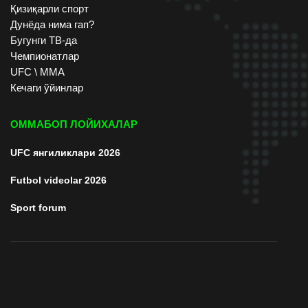
Қизиқарли спорт
Дунёда нима гап?
Бугунги ТВ-да
Чемпионатлар
UFC \ ММА
Кечаги ўйинлар
ОММАБОП ЛОЙИХАЛАР
UFC янгиликлари 2026
Futbol videolar 2026
Sport forum