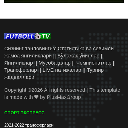
Сизнинг танловингиз: Статистика ва севимли
жамоа янгиликлари || Бўлажак ўйинлар ||
Янгиликлар || Мусобақалар || Чемпионатлар ||
Трансферлар || LIVE натижалар || Турнир
жадваллари
Copyright ©
2026 All rights reserved | This template
is made with
by
PlusMaxGroup
СПОРТ ЭКСПРЕСС
2021-2022 трансферлари