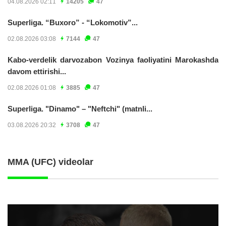
04.08.2026 02:11
14205
47
Superliga. “Buxoro” - “Lokomotiv”...
02.08.2026 03:08
7144
47
Kabo-verdelik darvozabon Vozinya faoliyatini Marokashda
davom ettirishi...
02.08.2026 01:08
3885
47
Superliga. "Dinamo" – "Neftchi" (matnli...
03.08.2026 20:32
3708
47
MMA (UFC) videolar