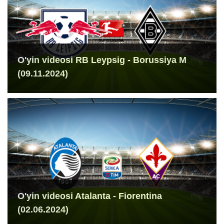
O'yin videosi RB Leypsig - Borussiya M
(09.11.2024)
O'yin videosi Atalanta - Fiorentina
(02.06.2024)