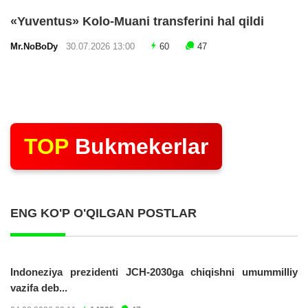
«Yuventus» Kolo-Muani transferini hal qildi
Mr.NoBoDy
30.07.2026 13:00
60
47
TOP
Bukmekerlar
ENG KO'P O'QILGAN POSTLAR
Indoneziya prezidenti JCH-2030ga chiqishni umummilliy
vazifa deb...