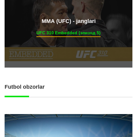
ММА (UFC) - janglari
UFC 310 Embedded (эпизод 5)
Futbol obzorlar