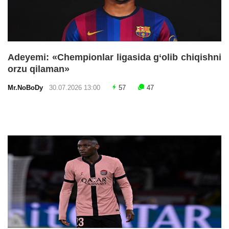
Adeyemi: «Chempionlar ligasida g‘olib chiqishni
orzu qilaman»
Mr.NoBoDy
30.07.2026 13:00
57
47