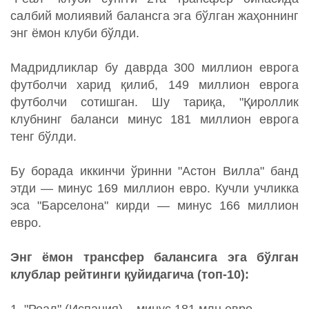
салбий молиявий балансга эга бўлган жаҳоннинг
энг ёмон клуби бўлди.
Мадридликлар бу даврда 300 миллион еврога
футболчи харид қилиб, 149 миллион еврога
футболчи сотишган. Шу тариқа, "Қироллик
клубнинг баланси минус 181 миллион еврога
тенг бўлди.
Бу борада иккинчи ўринни "Астон Вилла" банд
этди — минус 169 миллион евро. Кучли учликка
эса "Барселона" кирди — минус 166 миллион
евро.
Энг ёмон трансфер балансига эга бўлган
клублар рейтинги қуйидагича (топ-10):