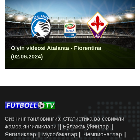
O'yin videosi Atalanta - Fiorentina
(02.06.2024)
Сизнинг танловингиз: Статистика ва севимли
жамоа янгиликлари || Бўлажак ўйинлар ||
Янгиликлар || Мусобақалар || Чемпионатлар ||