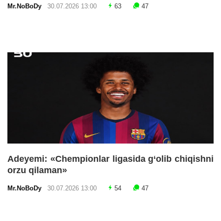
Mr.NoBoDy
30.07.2026 13:00
63
47
Adeyemi: «Chempionlar ligasida g‘olib chiqishni
orzu qilaman»
Mr.NoBoDy
30.07.2026 13:00
54
47