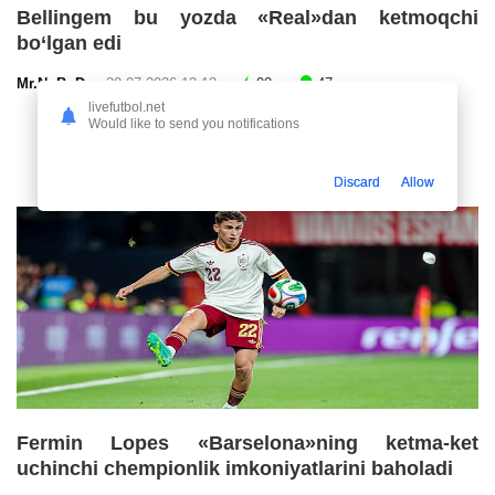
Bellingem bu yozda «Real»dan ketmoqchi
bo‘lgan edi
Mr.NoBoDy
30.07.2026 13:13
90
47
livefutbol.net
Would like to send you notifications
Discard
Allow
Fermin Lopes «Barselona»ning ketma-ket
uchinchi chempionlik imkoniyatlarini baholadi