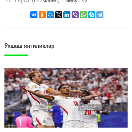
10. "Герта" (Германия) – минус 92
Ўхшаш янгиликлар