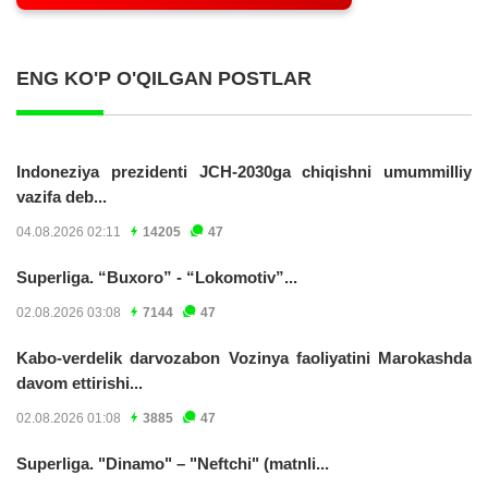
ENG KO'P O'QILGAN POSTLAR
Indoneziya prezidenti JCH-2030ga chiqishni umummilliy
vazifa deb...
04.08.2026 02:11
14205
47
Superliga. “Buxoro” - “Lokomotiv”...
02.08.2026 03:08
7144
47
Kabo-verdelik darvozabon Vozinya faoliyatini Marokashda
davom ettirishi...
02.08.2026 01:08
3885
47
Superliga. "Dinamo" – "Neftchi" (matnli...