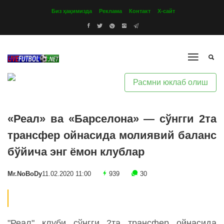
Биз ҳақимизда
Реклама
Контакт
Х-сайт
Расмни юклаб олиш
«Реал» ва «Барселона» — сўнгги 2та
трансфер ойнасида молиявий баланс
бўйича энг ёмон клублар
Mr.NoBoDy
11.02.2020 11:00
939
30
"Реал" клуби сўнгги 2та трансфер ойнасида