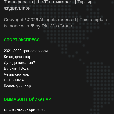
Трансферлар || LIVE натижалар || Турнир
жадваллари
Copyright ©
2026 All rights reserved | This template
is made with
by
PlusMaxGroup
СПОРТ ЭКСПРЕСС
2021-2022 трансферлари
Қизиқарли спорт
Дунёда нима гап?
Бугунги ТВ-да
Чемпионатлар
UFC \ ММА
Кечаги ўйинлар
ОММАБОП ЛОЙИХАЛАР
UFC янгиликлари 2026