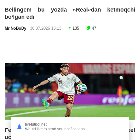
Bellingem bu yozda «Real»dan ketmoqchi
bo‘lgan edi
Mr.NoBoDy
30.07.2026 13:13
135
47
livefutbol.net
Would like to send you notifications
Fermin Lopes «Barselona»ning ketma-ket
uchinchi chempionlik imkoniyatlarini baholadi