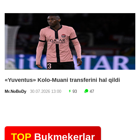
«Yuventus» Kolo-Muani transferini hal qildi
Mr.NoBoDy
30.07.2026 13:00
93
47
TOP
Bukmekerlar