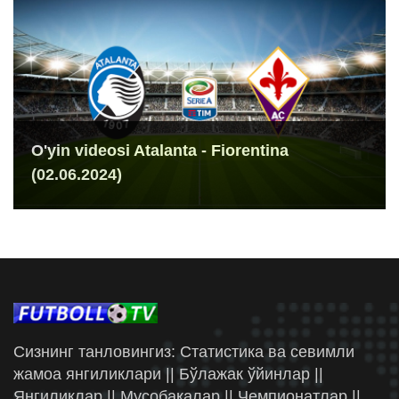
O'yin videosi Atalanta - Fiorentina
(02.06.2024)
Сизнинг танловингиз: Статистика ва севимли
жамоа янгиликлари || Бўлажак ўйинлар ||
Янгиликлар || Мусобақалар || Чемпионатлар ||