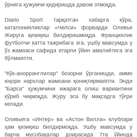
ўрнига ҳужумчи қидиришда давом этмоқда.
Diario Sport тарқатган хабарга кўра,
каталонияликлар «Челси» форварди Оливье
Жируга қизиқиш билдиришмоқда. Франциялик
футболчи катта тажрибага эга, ушбу мавсумда у
ўз жамоаси сафида етарли ўйин амалиётига эга
бўлмаяпти.
"Кўк-анорранглилар" бозорни ўрганишди, аммо
юқори нархлар жамоани қониқтирмаяпти. Энди
"Барса" ҳужумчини ижарага олиш вариантини
кўриб чиқмоқда. Журу эса бу мақсадга тўғри
келади.
Оливьега «Интер» ва «Астон Вилла» клублари
ҳам қизиқиш билдирмоқда. Ушбу мавсумда у
барча мусобақалар доирасида 7та ўйинда