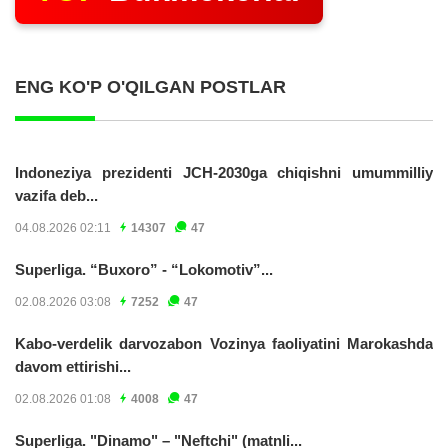
ENG KO'P O'QILGAN POSTLAR
Indoneziya prezidenti JCH-2030ga chiqishni umummilliy
vazifa deb...
04.08.2026 02:11
14307
47
Superliga. “Buxoro” - “Lokomotiv”...
02.08.2026 03:08
7252
47
Kabo-verdelik darvozabon Vozinya faoliyatini Marokashda
davom ettirishi...
02.08.2026 01:08
4008
47
Superliga. "Dinamo" – "Neftchi" (matnli...