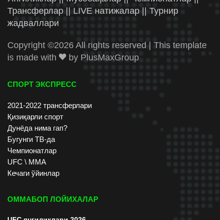
Трансферлар || LIVE натижалар || Турнир
жадваллари
Copyright ©
2026 All rights reserved | This template
is made with
by
PlusMaxGroup
СПОРТ ЭКСПРЕСС
2021-2022 трансферлари
Қизиқарли спорт
Дунёда нима гап?
Бугунги ТВ-да
Чемпионатлар
UFC \ ММА
Кечаги ўйинлар
ОММАБОП ЛОЙИХАЛАР
UFC янгиликлари 2026