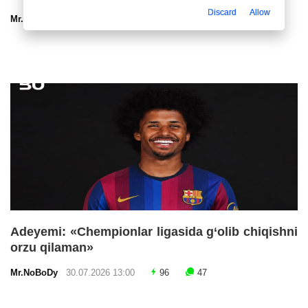
Discard
Allow
Mr.NoBoDy
30.07.2026 13:00
102
47
Adeyemi: «Chempionlar ligasida g‘olib chiqishni
orzu qilaman»
Mr.NoBoDy
30.07.2026 13:00
96
47