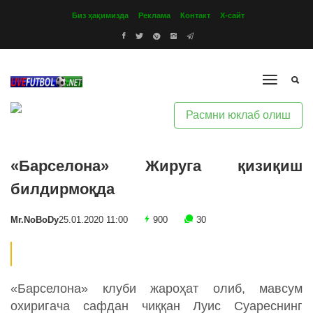
Биз ҳақимизда
Реклама
Контакт
Х-сайт
Расмни юклаб олиш
«Барселона» Жируга қизиқиш
билдирмоқда
Mr.NoBoDy
25.01.2020 11:00
900
30
«Барселона» клуби жароҳат олиб, мавсум
охиригача сафдан чиққан Луис Суареснинг