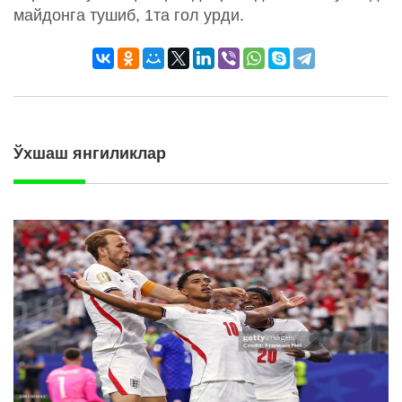
майдонга тушиб, 1та гол урди.
Ўхшаш янгиликлар