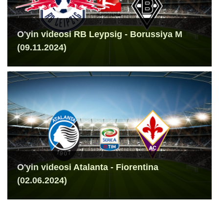
O'yin videosi RB Leypsig - Borussiya M
(09.11.2024)
O'yin videosi Atalanta - Fiorentina
(02.06.2024)