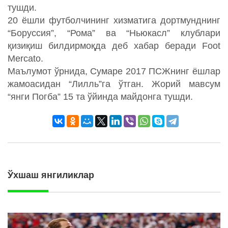
тушди.
20 ёшли футболчининг хизматига дортмунднинг
“Боруссия”, “Рома” ва “Ньюкасл” клублари
қизиқиш билдирмоқда деб хабар беради Foot
Mercato.
Маълумот ўрнида, Сумаре 2017 ПСЖнинг ёшлар
жамоасидан “Лилль”га ўтган. Жорий мавсум
“янги Погба” 15 та ўйинда майдонга тушди.
Ўхшаш янгиликлар