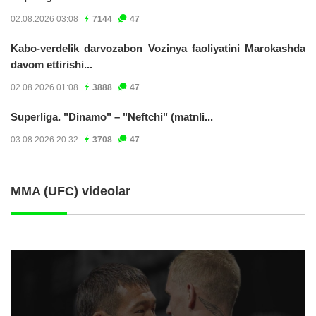
02.08.2026 03:08
7144
47
Kabo-verdelik darvozabon Vozinya faoliyatini Marokashda
davom ettirishi...
02.08.2026 01:08
3888
47
Superliga. "Dinamo" – "Neftchi" (matnli...
03.08.2026 20:32
3708
47
MMA (UFC) videolar