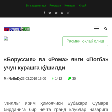
Биз ҳақимизда
Реклама
Контакт
Х-сайт
Расмни юклаб олиш
«Боруссия» ва «Рома» янги «Погба»
учун курашга қўшилди
Mr.NoBoDy
23.03.2019 16:00
1412
30
“Лилль” ярим ҳимоячиси Бубакари Сумаре
бирданига бир нечта гранд клублар назарига