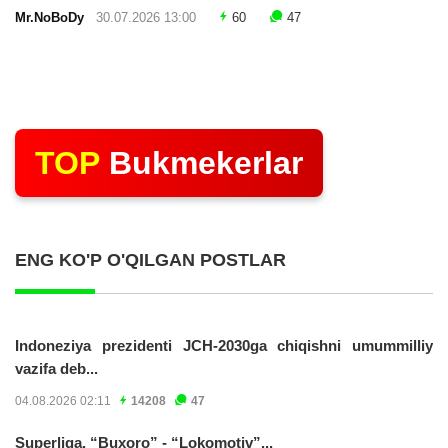
Mr.NoBoDy
30.07.2026 13:00
60
47
TOP
Bukmekerlar
ENG KO'P O'QILGAN POSTLAR
Indoneziya prezidenti JCH-2030ga chiqishni umummilliy
vazifa deb...
04.08.2026 02:11
14208
47
Superliga. “Buxoro” - “Lokomotiv”...