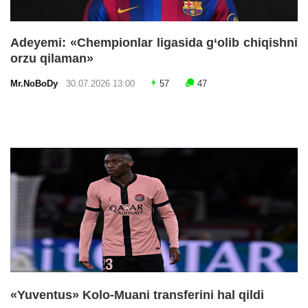
Adeyemi: «Chempionlar ligasida g‘olib chiqishni
orzu qilaman»
Mr.NoBoDy
30.07.2026 13:00
57
47
«Yuventus» Kolo-Muani transferini hal qildi