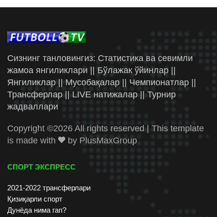
Сизнинг танловингиз: Статистика ва севимли
жамоа янгиликлари || Бўлажак ўйинлар ||
Янгиликлар || Мусобақалар || Чемпионатлар ||
Трансферлар || LIVE натижалар || Турнир
жадваллари
Copyright ©
2026 All rights reserved | This template
is made with
by
PlusMaxGroup
СПОРТ ЭКСПРЕСС
2021-2022 трансферлари
Қизиқарли спорт
Дунёда нима гап?