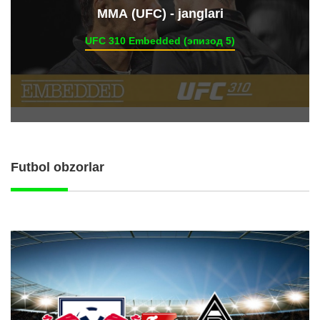
ММА (UFC) - janglari
UFC 310 Embedded (эпизод 5)
Futbol obzorlar