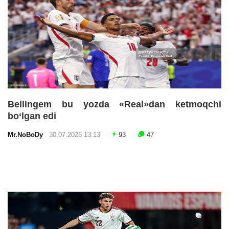
Bellingem bu yozda «Real»dan ketmoqchi
bo‘lgan edi
Mr.NoBoDy
30.07.2026 13:13
93
47