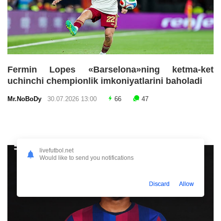
Fermin Lopes «Barselona»ning ketma-ket
uchinchi chempionlik imkoniyatlarini baholadi
Mr.NoBoDy
30.07.2026 13:00
66
47
livefutbol.net
Would like to send you notifications
Discard
Allow