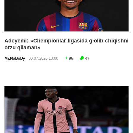
Adeyemi: «Chempionlar ligasida g‘olib chiqishni
orzu qilaman»
Mr.NoBoDy
30.07.2026 13:00
96
47