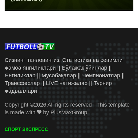
Сизнинг танловингиз: Статистика ва севимли
жамоа янгиликлари || Бўлажак ўйинлар ||
Янгиликлар || Мусобақалар || Чемпионатлар ||
Трансферлар || LIVE натижалар || Турнир
жадваллари
Copyright ©
2026 All rights reserved | This template
is made with
by
PlusMaxGroup
СПОРТ ЭКСПРЕСС