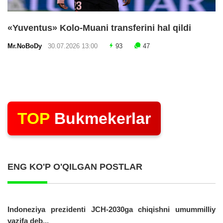
«Yuventus» Kolo-Muani transferini hal qildi
Mr.NoBoDy
30.07.2026 13:00
93
47
TOP
Bukmekerlar
ENG KO'P O'QILGAN POSTLAR
Indoneziya prezidenti JCH-2030ga chiqishni umummilliy
vazifa deb...