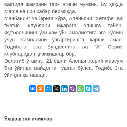
вақтида жамоани тарк этиши мумкин. Бу ҳақда
Marca нашри хабар бермоқда.
Манбанинг хабарига кўра, Аленьяни “Хетафе” ва
“Бетис” клублари ижарага олишга тайёр.
Футболчининг ўзи ҳам ўйн амалиётига эга бўлиш
учун жамоасини ўзгартиришга қарши эмас.
Тодибога эса Бундеслига ва “А” Серия
клубларидан қизиқишлар бор.
Эслатиб ўтамиз, 21 ёшли Аленья жорий мавсум
5та ўйинда майдонга тушган бўлса, Тодибо 3та
ўйинда қатнашди.
Ўхшаш янгиликлар