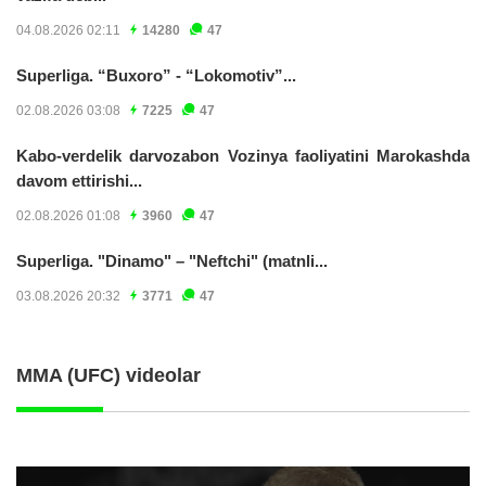
04.08.2026 02:11
14280
47
Superliga. “Buxoro” - “Lokomotiv”...
02.08.2026 03:08
7225
47
Kabo-verdelik darvozabon Vozinya faoliyatini Marokashda
davom ettirishi...
02.08.2026 01:08
3960
47
Superliga. "Dinamo" – "Neftchi" (matnli...
03.08.2026 20:32
3771
47
MMA (UFC) videolar