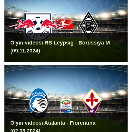
O'yin videosi RB Leypsig - Borussiya M
(09.11.2024)
O'yin videosi Atalanta - Fiorentina
(02.06.2024)