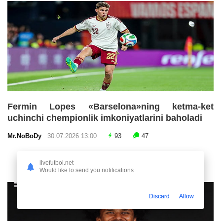
Fermin Lopes «Barselona»ning ketma-ket
uchinchi chempionlik imkoniyatlarini baholadi
Mr.NoBoDy
30.07.2026 13:00
93
47
livefutbol.net
Would like to send you notifications
Discard
Allow