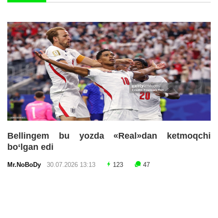
Bellingem bu yozda «Real»dan ketmoqchi
bo‘lgan edi
Mr.NoBoDy
30.07.2026 13:13
123
47