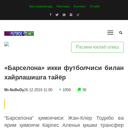
Биз ҳақимизда
Реклама
Контакт
Х-сайт
Расмни юклаб олиш
«Барселона» икки футболчиси билан
хайрлашишга тайёр
Mr.NoBoDy
26.12.2019 11:00
1059
30
“Барселона” ҳимоячиси Жан-Клер Тодибо ва
ярим ҳимоячи Карлес Аленья қишки трансфер