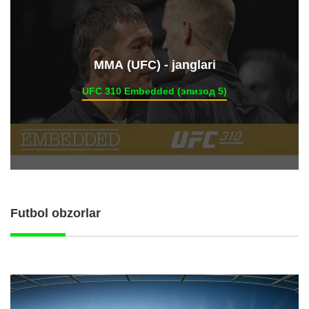
ММА (UFC) - janglari
UFC 310 Embedded (эпизод 5)
Futbol obzorlar