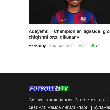
Adeyemi: «Chempionlar ligasida g‘o
chiqishni orzu qilaman»
Mr.NoBoDy
30.07.2026 13:00
75
47
Сизнинг танловингиз: Статистика ва
севимли жамоа янгиликлари || Бўлажа