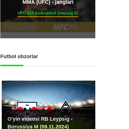
ММА (UFC) - janglari
UFC 310 Embedded (эпизод 5)
Futbol obzorlar
O'yin videosi RB Leypsig -
Borussiya M (09.11.2024)