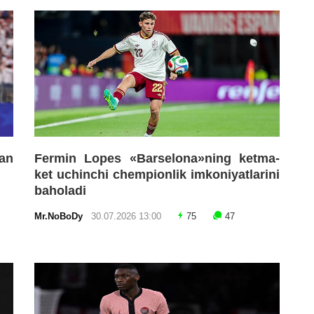
an
Fermin Lopes «Barselona»ning ketma-
ket uchinchi chempionlik imkoniyatlarini
baholadi
Mr.NoBoDy
30.07.2026 13:00
75
47