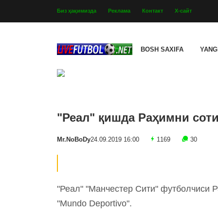
Биз ҳақимизда
Реклама
Контакт
Х-сайт
BOSH SAXIFA
YANG
"Реал" қишда Раҳимни сот
Mr.NoBoDy
24.09.2019 16:00
1169
30
"Реал" "Манчестер Сити" футболчиси Р
"Mundo Deportivo".