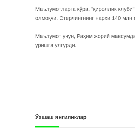
Маълумотларга кўра, "қироллик клуби
олмоқчи. Стерлингнинг нархи 140 млн е
Маълумот учун, Раҳим жорий мавсумда
уришга улгурди.
Ўхшаш янгиликлар