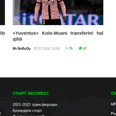
lib
«Yuventus» Kolo-Muani transferini hal
qildi
Mr.NoBoDy
30.07.2026 13:00
75
47
СПОРТ ЭКСПРЕСС
О
UF
2021-2022 трансферлари
Қизиқарли спорт
к
Fu