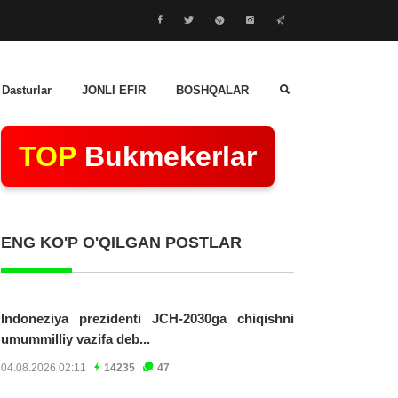
 Dasturlar
JONLI EFIR
BOSHQALAR
TOP
Bukmekerlar
ENG KO'P O'QILGAN POSTLAR
Indoneziya prezidenti JCH-2030ga chiqishni
umummilliy vazifa deb...
04.08.2026 02:11
14235
47