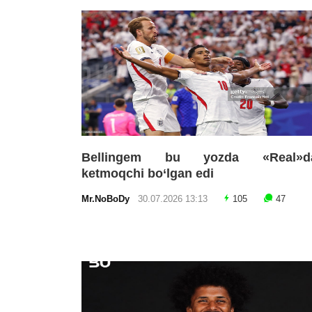
Bellingem bu yozda «Real»d
ketmoqchi bo‘lgan edi
Mr.NoBoDy
30.07.2026 13:13
105
47