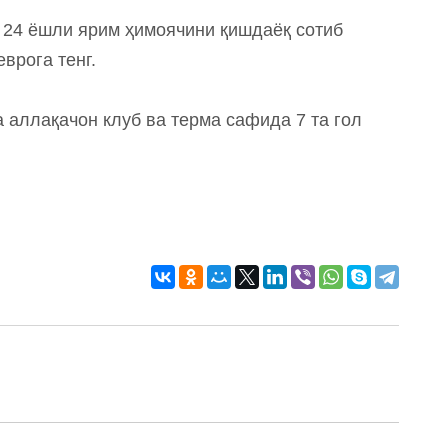
" 24 ёшли ярим ҳимоячини қишдаёқ сотиб
врога тенг.
 аллақачон клуб ва терма сафида 7 та гол