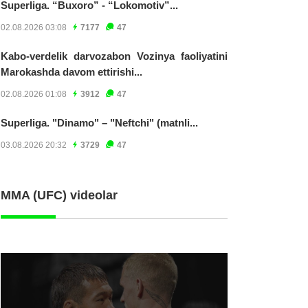
Superliga. “Buxoro” - “Lokomotiv”...
02.08.2026 03:08
7177
47
Kabo-verdelik darvozabon Vozinya faoliyatini
Marokashda davom ettirishi...
02.08.2026 01:08
3912
47
Superliga. "Dinamo" – "Neftchi" (matnli...
03.08.2026 20:32
3729
47
MMA (UFC) videolar