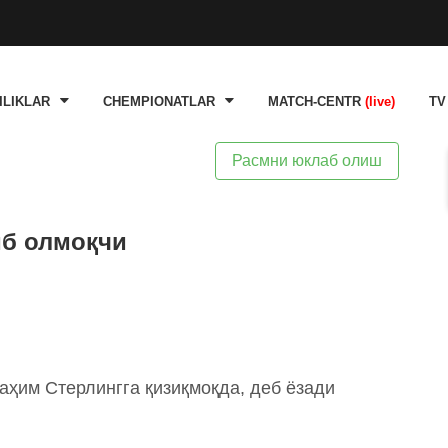
ILIKLAR
CHEMPIONATLAR
MATCH-CENTR
(live)
TV
Расмни юклаб олиш
иб олмоқчи
аҳим Стерлингга қизиқмоқда, деб ёзади