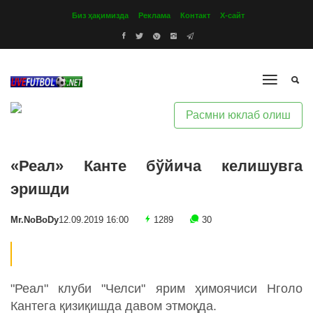
Биз ҳақимизда
Реклама
Контакт
Х-сайт
Расмни юклаб олиш
«Реал» Канте бўйича келишувга
эришди
Mr.NoBoDy
12.09.2019 16:00
1289
30
"Реал" клуби "Челси" ярим ҳимоячиси Нголо
Кантега қизиқишда давом этмоқда.