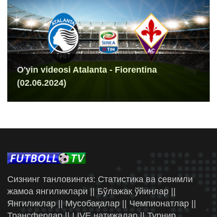
O'yin videosi Atalanta - Fiorentina
(02.06.2024)
Сизнинг танловингиз: Статистика ва севимли
жамоа янгиликлари || Бўлажак ўйинлар ||
Янгиликлар || Мусобақалар || Чемпионатлар ||
Трансферлар || LIVE натижалар || Турнир