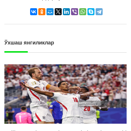
Ўхшаш янгиликлар