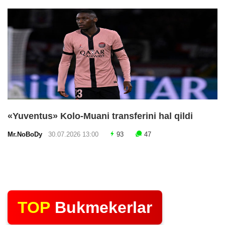
«Yuventus» Kolo-Muani transferini hal qildi
Mr.NoBoDy
30.07.2026 13:00
93
47
TOP
Bukmekerlar