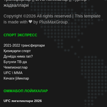
жадваллари
Copyright ©
2026 All rights reserved | This template
is made with
by
PlusMaxGroup
СПОРТ ЭКСПРЕСС
2021-2022 трансферлари
Қизиқарли спорт
Дунёда нима гап?
Бугунги ТВ-да
Чемпионатлар
UFC \ ММА
Кечаги ўйинлар
ОММАБОП ЛОЙИХАЛАР
UFC янгиликлари 2026