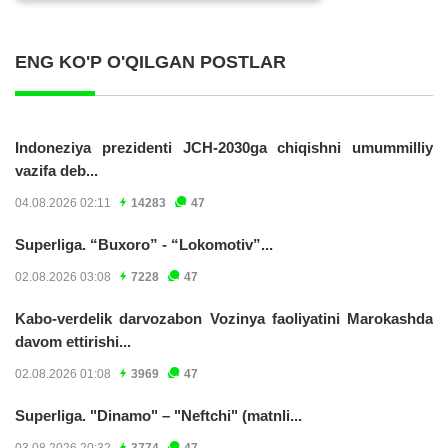
ENG KO'P O'QILGAN POSTLAR
Indoneziya prezidenti JCH-2030ga chiqishni umummilliy
vazifa deb...
04.08.2026 02:11
14283
47
Superliga. “Buxoro” - “Lokomotiv”...
02.08.2026 03:08
7228
47
Kabo-verdelik darvozabon Vozinya faoliyatini Marokashda
davom ettirishi...
02.08.2026 01:08
3969
47
Superliga. "Dinamo" – "Neftchi" (matnli...
03.08.2026 20:32
3774
47