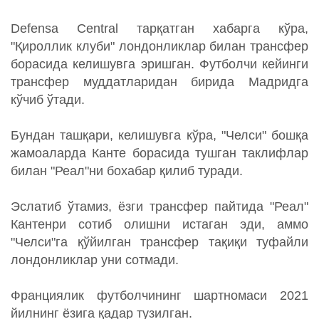
Defensa Central тарқатган хабарга кўра,
"Қироллик клуби" лондонликлар билан трансфер
борасида келишувга эришган. Футболчи кейинги
трансфер муддатларидан бирида Мадридга
кўчиб ўтади.
Бундан ташқари, келишувга кўра, "Челси" бошқа
жамоаларда Канте борасида тушган таклифлар
билан "Реал"ни бохабар қилиб туради.
Эслатиб ўтамиз, ёзги трансфер пайтида "Реал"
Кантенри сотиб олишни истаган эди, аммо
"Челси"га қўйилган трансфер тақиқи туфайли
лондонликлар уни сотмади.
Франциялик футболчининг шартномаси 2021
йилнинг ёзига қадар тузилган.