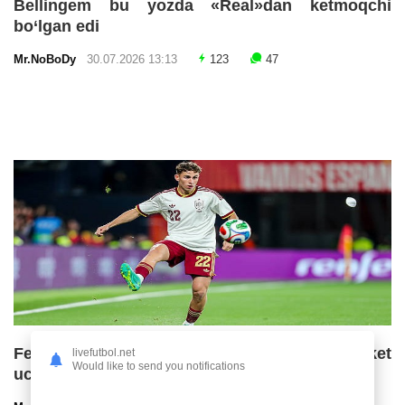
Bellingem bu yozda «Real»dan ketmoqchi
bo‘lgan edi
Mr.NoBoDy
30.07.2026 13:13
123
47
Fermin Lopes «Barselona»ning ketma-ket
livefutbol.net
Would like to send you notifications
uchinchi chempionlik imkoniyatlarini baholadi