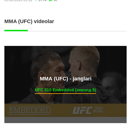
MMA (UFC) videolar
ММА (UFC) - janglari
UFC 310 Embedded (эпизод 5)