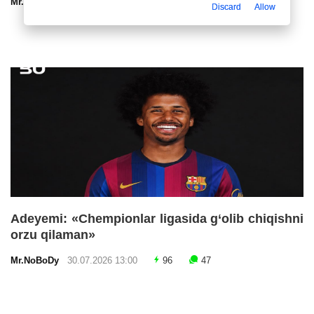
Mr.NoBoDy
30.07.2026 13:00
93
47
Discard
Allow
Adeyemi: «Chempionlar ligasida g‘olib chiqishni
orzu qilaman»
Mr.NoBoDy
30.07.2026 13:00
96
47