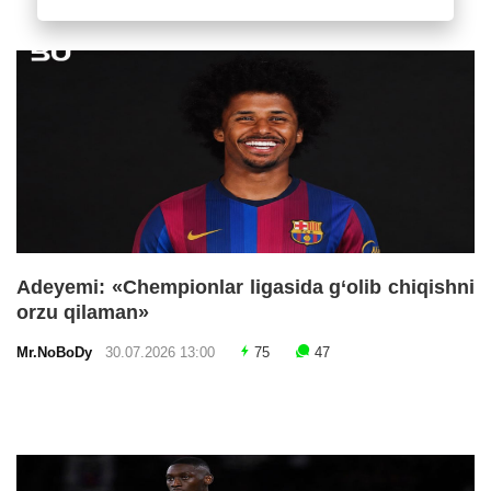
Adeyemi: «Chempionlar ligasida g‘olib chiqishni
orzu qilaman»
Mr.NoBoDy
30.07.2026 13:00
75
47