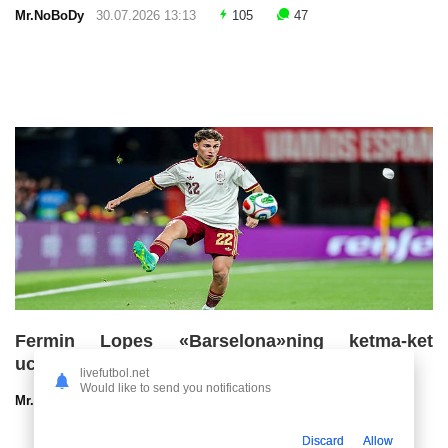
Mr.NoBoDy
30.07.2026 13:13
105
47
Fermin Lopes «Barselona»ning ketma-ket
uchinchi chempionlik imkoniyatlarini baholadi
livefutbol.net
Would like to send you notifications
Mr.NoBoDy
30.07.2026 13:00
78
47
Discard
Allow