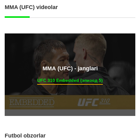
MMA (UFC) videolar
ММА (UFC) - janglari
UFC 310 Embedded (эпизод 5)
Futbol obzorlar