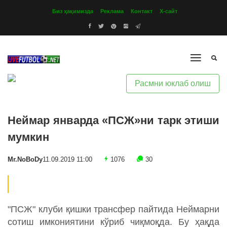
Биз ҳақимизда
Реклама
Контакт
Х-сайт
Расмни юклаб олиш
Неймар январда «ПСЖ»ни тарк этиши
мумкин
Mr.NoBoDy
11.09.2019 11:00
1076
30
"ПСЖ" клуби қишки трансфер пайтида Неймарни
сотиш имкониятини кўриб чиқмоқда. Бу ҳақда