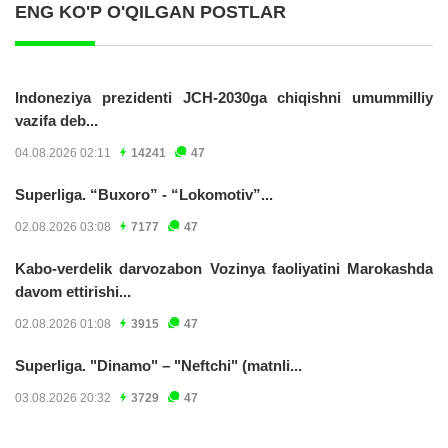
ENG KO'P O'QILGAN POSTLAR
Indoneziya prezidenti JCH-2030ga chiqishni umummilliy
vazifa deb...
04.08.2026 02:11
14241
47
Superliga. “Buxoro” - “Lokomotiv”...
02.08.2026 03:08
7177
47
Kabo-verdelik darvozabon Vozinya faoliyatini Marokashda
davom ettirishi...
02.08.2026 01:08
3915
47
Superliga. "Dinamo" – "Neftchi" (matnli...
03.08.2026 20:32
3729
47