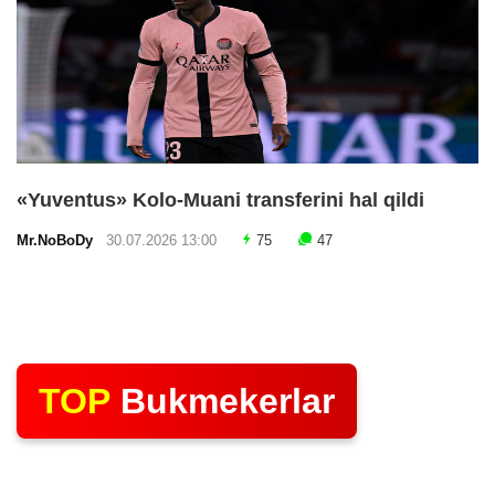
«Yuventus» Kolo-Muani transferini hal qildi
Mr.NoBoDy
30.07.2026 13:00
75
47
TOP
Bukmekerlar