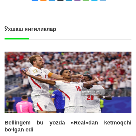
Ўхшаш янгиликлар
Bellingem bu yozda «Real»dan ketmoqchi
bo‘lgan edi