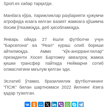
Sport.es хабар тарқатди.
Манбага кўра, парижликлар раҳбарияти ҳужумчи
атрофида юзага келган вазият жамоага қўшимча
босим ўтказмоқда, деб ҳисобламоқда.
Январь ойида 27 ёшли футболчи учун
"Барселона" ва "Реал" кураш олиб бориши
айтилмоқда. Аммо "кўк-анорранглилар"
президенти Хосеп Бартомеу аввалроқ жамоа
қишки трансфер пайтида Неймарни сотиб
олмаслигини маълум қилган эди.
Эслатиб ўтамиз, бразилиялик футболчининг
"ПСЖ" билан шартномаси 2022 йилнинг ёзига
қадар тузилган.