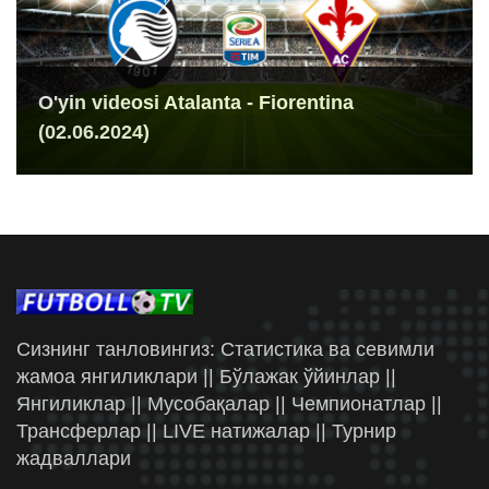
O'yin videosi Atalanta - Fiorentina
(02.06.2024)
Сизнинг танловингиз: Статистика ва севимли
жамоа янгиликлари || Бўлажак ўйинлар ||
Янгиликлар || Мусобақалар || Чемпионатлар ||
Трансферлар || LIVE натижалар || Турнир
жадваллари