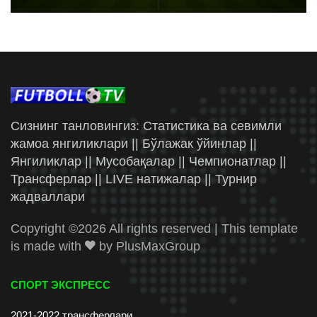
Сизнинг танловингиз: Статистика ва севимли
жамоа янгиликлари || Бўлажак ўйинлар ||
Янгиликлар || Мусобақалар || Чемпионатлар ||
Трансферлар || LIVE натижалар || Турнир
жадваллари
Copyright ©
2026 All rights reserved | This template
is made with
by
PlusMaxGroup
СПОРТ ЭКСПРЕСС
2021-2022 трансферлари