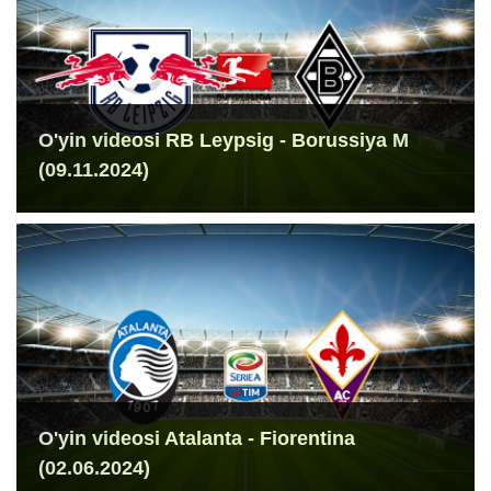
O'yin videosi RB Leypsig - Borussiya M
(09.11.2024)
O'yin videosi Atalanta - Fiorentina
(02.06.2024)