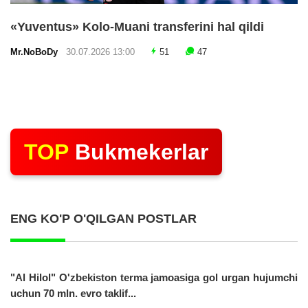
«Yuventus» Kolo-Muani transferini hal qildi
Mr.NoBoDy
30.07.2026 13:00
51
47
TOP
Bukmekerlar
ENG KO'P O'QILGAN POSTLAR
"Al Hilol" O'zbekiston terma jamoasiga gol urgan hujumchi
uchun 70 mln. evro taklif...