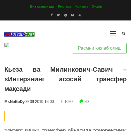
Биз ҳақимизда
Реклама
Контакт
Х-сайт
Расмни юклаб олиш
Кьеза ва Милинкович-Савич –
«Интер»нинг асосий трансфер
мақсади
Mr.NoBoDy
09.09.2019 16:00
1080
30
“Интер” қишки трансфер ойнасида “Фиорентина”