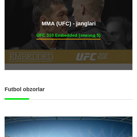
ММА (UFC) - janglari
UFC 310 Embedded (эпизод 5)
Futbol obzorlar