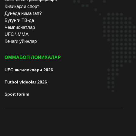
Қизиқарли спорт
Дунёда нима гап?
Бугунги ТВ-да
Чемпионатлар
UFC \ ММА
Кечаги ўйинлар
ОММАБОП ЛОЙИХАЛАР
UFC янгиликлари 2026
Futbol videolar 2026
Sport forum