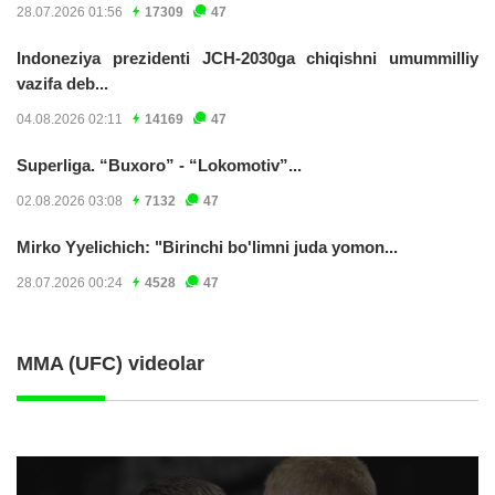
28.07.2026 01:56
17309
47
Indoneziya prezidenti JCH-2030ga chiqishni umummilliy
vazifa deb...
04.08.2026 02:11
14169
47
Superliga. “Buxoro” - “Lokomotiv”...
02.08.2026 03:08
7132
47
Mirko Yyelichich: "Birinchi bo'limni juda yomon...
28.07.2026 00:24
4528
47
MMA (UFC) videolar