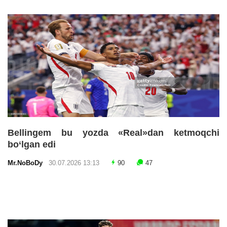
Bellingem bu yozda «Real»dan ketmoqchi
bo‘lgan edi
Mr.NoBoDy
30.07.2026 13:13
90
47