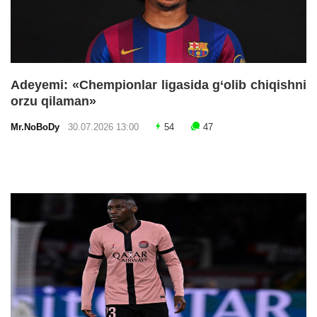
Adeyemi: «Chempionlar ligasida g‘olib chiqishni
orzu qilaman»
Mr.NoBoDy
30.07.2026 13:00
54
47