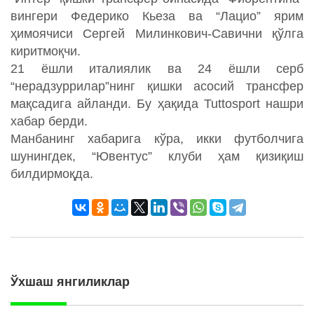
вингери Федерико Кьеза ва “Лацио” ярим
ҳимоячиси Сергей Милинкович-Савични қўлга
киритмоқчи.
21 ёшли италиялик ва 24 ёшли серб
“нерадзуррилар”нинг қишки асосий трансфер
мақсадига айланди. Бу ҳақида Tuttosport нашри
хабар берди.
Манбанинг хабарига кўра, икки футболчига
шунингдек, “Ювентус” клуби ҳам қизиқиш
билдирмоқда.
Ўхшаш янгиликлар