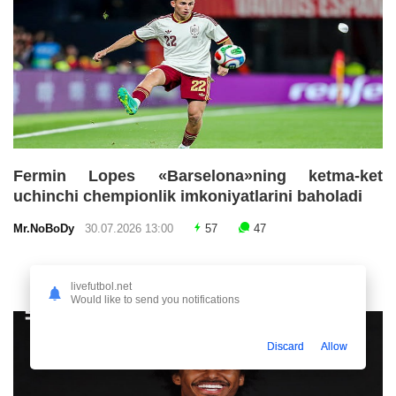
Fermin Lopes «Barselona»ning ketma-ket
uchinchi chempionlik imkoniyatlarini baholadi
Mr.NoBoDy
30.07.2026 13:00
57
47
livefutbol.net
Would like to send you notifications
Discard
Allow