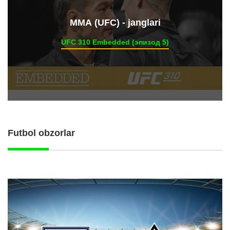
ММА (UFC) - janglari
UFC 310 Embedded (эпизод 5)
Futbol obzorlar