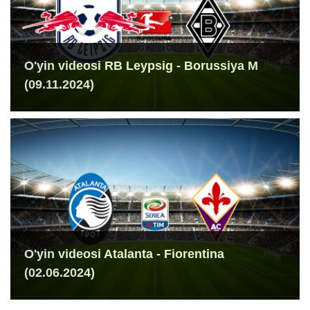
O'yin videosi RB Leypsig - Borussiya M
(09.11.2024)
O'yin videosi Atalanta - Fiorentina
(02.06.2024)