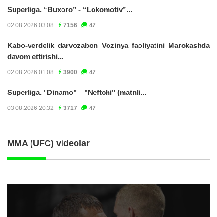
Superliga. “Buxoro” - “Lokomotiv”...
02.08.2026 03:08
7156
47
Kabo-verdelik darvozabon Vozinya faoliyatini Marokashda
davom ettirishi...
02.08.2026 01:08
3900
47
Superliga. "Dinamo" – "Neftchi" (matnli...
03.08.2026 20:32
3717
47
MMA (UFC) videolar