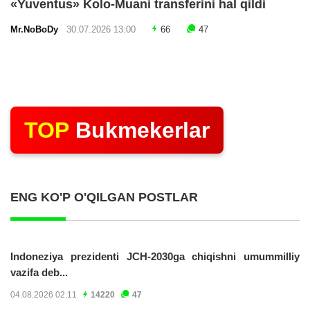
«Yuventus» Kolo-Muani transferini hal qildi
Mr.NoBoDy
30.07.2026 13:00
66
47
TOP
Bukmekerlar
ENG KO'P O'QILGAN POSTLAR
Indoneziya prezidenti JCH-2030ga chiqishni umummilliy
vazifa deb...
04.08.2026 02:11
14220
47