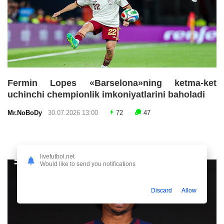
Fermin Lopes «Barselona»ning ketma-ket
uchinchi chempionlik imkoniyatlarini baholadi
Mr.NoBoDy
30.07.2026 13:00
72
47
livefutbol.net
Would like to send you notifications
Discard
Allow