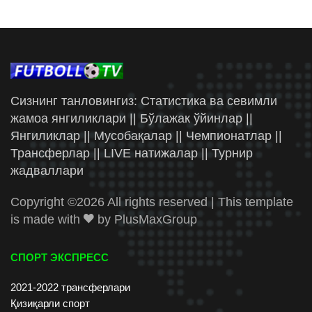
Сизнинг танловингиз: Статистика ва севимли
жамоа янгиликлари || Бўлажак ўйинлар ||
Янгиликлар || Мусобақалар || Чемпионатлар ||
Трансферлар || LIVE натижалар || Турнир
жадваллари
Copyright ©
2026 All rights reserved | This template
is made with
by
PlusMaxGroup
СПОРТ ЭКСПРЕСС
2021-2022 трансферлари
Қизиқарли спорт