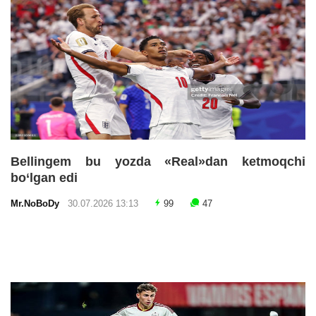
Bellingem bu yozda «Real»dan ketmoqchi
bo‘lgan edi
Mr.NoBoDy
30.07.2026 13:13
99
47