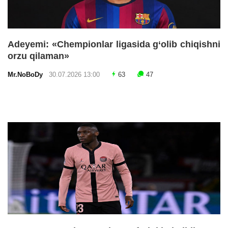
Adeyemi: «Chempionlar ligasida g‘olib chiqishni
orzu qilaman»
Mr.NoBoDy
30.07.2026 13:00
63
47