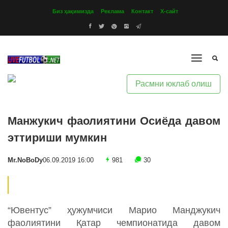
Биз ҳақимизда
Реклама
Контакт
Х-сайт
Расмни юклаб олиш
Манжукич фаолиятини Осиёда давом
эттириши мумкин
Mr.NoBoDy
06.09.2019 16:00
981
30
“Ювентус” ҳужумчиси Марио Манджукич
фаолиятини Қатар чемпионатида давом