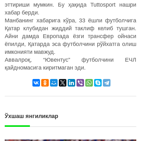
эттириши мумкин. Бу ҳақида Tuttosport нашри
хабар берди.
Манбанинг хабарига кўра, 33 ёшли футболчига
Қатар клубидан жиддий таклиф келиб тушган.
Айни дамда Европада ёзги трансфер ойнаси
ёпилди, Қатарда эса футболчини рўйхатга олиш
имконияти мавжуд.
Аввалроқ, “Ювентус” футболчини ЕЧЛ
қайдномасига киритмаган эди.
Ўхшаш янгиликлар