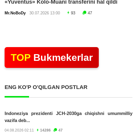
«Yuventus» Kolo-Muani transferini hal qildi
Mr.NoBoDy
30.07.2026 13:00
93
47
TOP
Bukmekerlar
ENG KO'P O'QILGAN POSTLAR
Indoneziya prezidenti JCH-2030ga chiqishni umummilliy
vazifa deb...
04.08.2026 02:11
14286
47