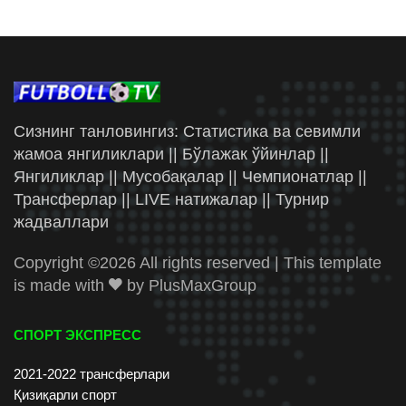
Сизнинг танловингиз: Статистика ва севимли
жамоа янгиликлари || Бўлажак ўйинлар ||
Янгиликлар || Мусобақалар || Чемпионатлар ||
Трансферлар || LIVE натижалар || Турнир
жадваллари
Copyright ©
2026 All rights reserved | This template
is made with
by
PlusMaxGroup
СПОРТ ЭКСПРЕСС
2021-2022 трансферлари
Қизиқарли спорт