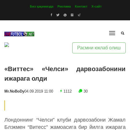
Биз ҳақимизда
Реклама
Контакт
Х-сайт
Расмни юклаб олиш
«Виттес» «Челси» дарвозабонини
ижарага олди
Mr.NoBoDy
04.09.2019 11:00
1112
30
Лондоннинг “Челси” клуби дарвозабони Жамал
Блэкмен “Витесс” жамоасига бир йилга ижарага