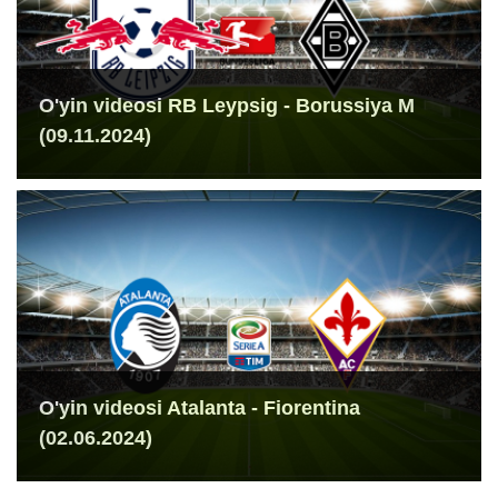
O'yin videosi RB Leypsig - Borussiya M
(09.11.2024)
O'yin videosi Atalanta - Fiorentina
(02.06.2024)