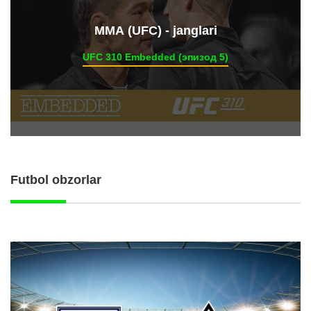
ММА (UFC) - janglari
UFC 310 Embedded (эпизод 5)
Futbol obzorlar