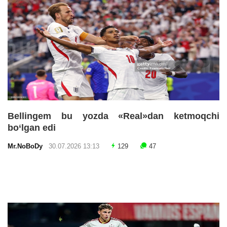
Bellingem bu yozda «Real»dan ketmoqchi
bo‘lgan edi
Mr.NoBoDy
30.07.2026 13:13
129
47