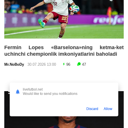
Fermin Lopes «Barselona»ning ketma-ket
uchinchi chempionlik imkoniyatlarini baholadi
Mr.NoBoDy
30.07.2026 13:00
96
47
livefutbol.net
Would like to send you notifications
Discard
Allow