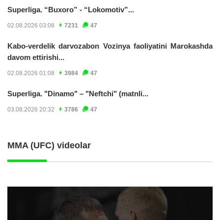
Superliga. “Buxoro” - “Lokomotiv”...
02.08.2026 03:08
7231
47
Kabo-verdelik darvozabon Vozinya faoliyatini Marokashda
davom ettirishi...
02.08.2026 01:08
3984
47
Superliga. "Dinamo" – "Neftchi" (matnli...
03.08.2026 20:32
3786
47
MMA (UFC) videolar