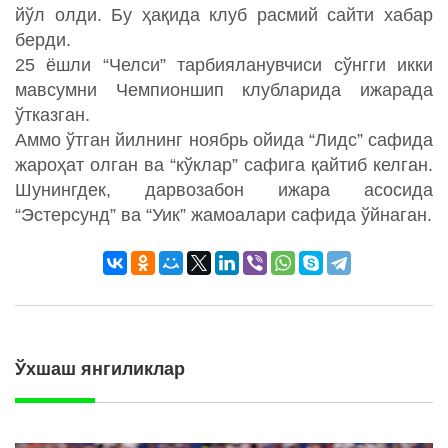
йўл олди. Бу ҳақида клуб расмий сайти хабар
берди.
25 ёшли “Челси” тарбияланувчиси сўнгги икки
мавсумни Чемпионшип клубларида ижарада
ўтказган.
Аммо ўтган йилнинг ноябрь ойида “Лидс” сафида
жароҳат олган ва “кўклар” сафига қайтиб келган.
Шунингдек, дарвозабон ижара асосида
“Эстерсунд” ва “Уик” жамоалари сафида ўйнаган.
Ўхшаш янгиликлар