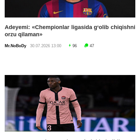
Adeyemi: «Chempionlar ligasida g‘olib chiqishni
orzu qilaman»
Mr.NoBoDy
30.07.2026 13:00
96
47