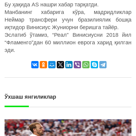
Бу ҳақида AS нашри хабар тарқатди.
Манбанинг хабарига кўра, мадридликлар
Неймар трансфери учун бразилиялик бошқа
иқтидор Винисиус Жуниорни беришга тайёр.
Эслатиб ўтамиз, “Реал” Винисиусни 2018 йил
“Фламенго”дан 60 миллион еврога харид қилган
эди.
Ўхшаш янгиликлар