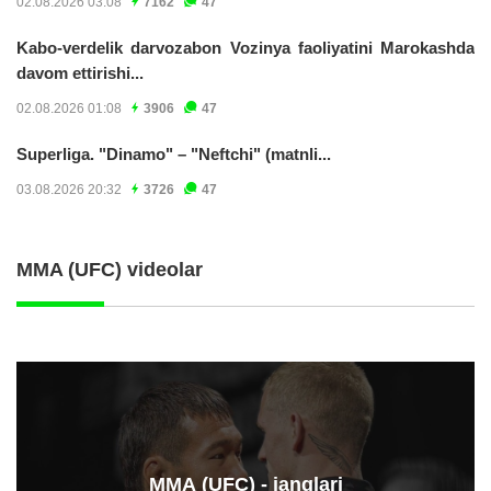
02.08.2026 03:08
7162
47
Kabo-verdelik darvozabon Vozinya faoliyatini Marokashda
davom ettirishi...
02.08.2026 01:08
3906
47
Superliga. "Dinamo" – "Neftchi" (matnli...
03.08.2026 20:32
3726
47
MMA (UFC) videolar
ММА (UFC) - janglari