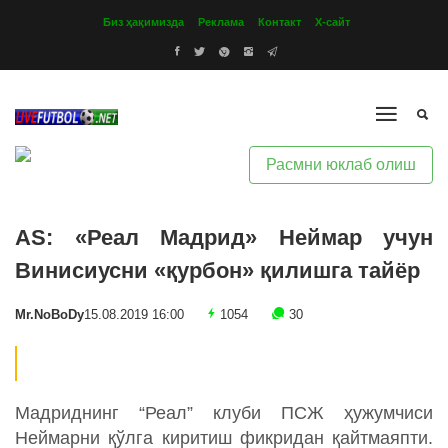
Биз ҳақимизда
Реклама
Контакт
Х-сайт
Расмни юклаб олиш
AS: «Реал Мадрид» Неймар учун
Винисиусни «қурбон» қилишга тайёр
Mr.NoBoDy
15.08.2019 16:00
1054
30
Мадриднинг “Реал” клуби ПСЖ ҳужумчиси
Неймарни қўлга киритиш фикридан қайтмаяпти.