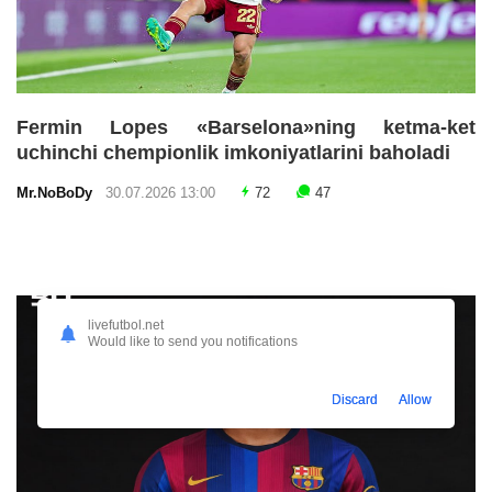
Fermin Lopes «Barselona»ning ketma-ket
uchinchi chempionlik imkoniyatlarini baholadi
Mr.NoBoDy
30.07.2026 13:00
72
47
livefutbol.net
Would like to send you notifications
Discard
Allow