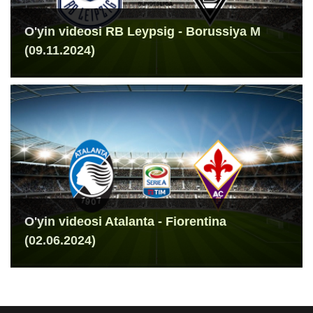
O'yin videosi RB Leypsig - Borussiya M
(09.11.2024)
O'yin videosi Atalanta - Fiorentina
(02.06.2024)