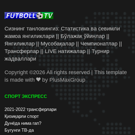
Сизнинг танловингиз: Статистика ва севимли
жамоа янгиликлари || Бўлажак ўйинлар ||
Янгиликлар || Мусобақалар || Чемпионатлар ||
Трансферлар || LIVE натижалар || Турнир
жадваллари
Copyright ©
2026 All rights reserved | This template
is made with
by
PlusMaxGroup
СПОРТ ЭКСПРЕСС
2021-2022 трансферлари
Қизиқарли спорт
Дунёда нима гап?
Бугунги ТВ-да