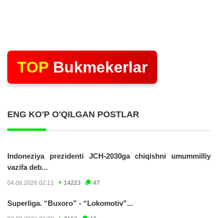
TOP
Bukmekerlar
ENG KO'P O'QILGAN POSTLAR
Indoneziya prezidenti JCH-2030ga chiqishni umummilliy
vazifa deb...
04.08.2026 02:11
14223
47
Superliga. “Buxoro” - “Lokomotiv”...