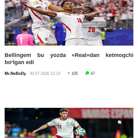
Bellingem bu yozda «Real»dan ketmoqchi
bo‘lgan edi
Mr.NoBoDy
30.07.2026 13:13
105
47