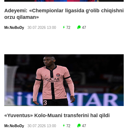
Adeyemi: «Chempionlar ligasida g‘olib chiqishni
orzu qilaman»
Mr.NoBoDy
30.07.2026 13:00
72
47
«Yuventus» Kolo-Muani transferini hal qildi
Mr.NoBoDy
30.07.2026 13:00
72
47