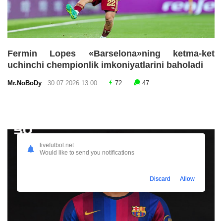
Fermin Lopes «Barselona»ning ketma-ket
uchinchi chempionlik imkoniyatlarini baholadi
Mr.NoBoDy
30.07.2026 13:00
72
47
livefutbol.net
Would like to send you notifications
Discard
Allow