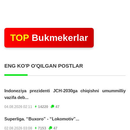
TOP
Bukmekerlar
ENG KO'P O'QILGAN POSTLAR
Indoneziya prezidenti JCH-2030ga chiqishni umummilliy
vazifa deb...
04.08.2026 02:11
14220
47
Superliga. “Buxoro” - “Lokomotiv”...
02.08.2026 03:08
7153
47