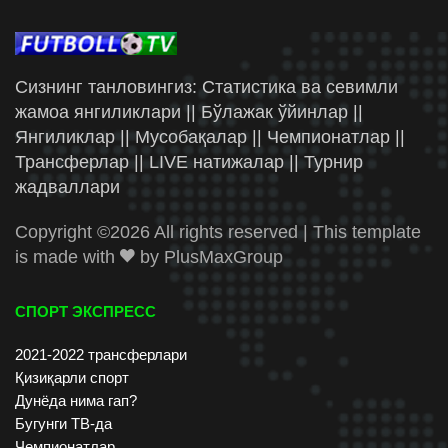
Сизнинг танловингиз: Статистика ва севимли
жамоа янгиликлари || Бўлажак ўйинлар ||
Янгиликлар || Мусобақалар || Чемпионатлар ||
Трансферлар || LIVE натижалар || Турнир
жадваллари
Copyright ©
2026 All rights reserved | This template
is made with
by
PlusMaxGroup
СПОРТ ЭКСПРЕСС
2021-2022 трансферлари
Қизиқарли спорт
Дунёда нима гап?
Бугунги ТВ-да
Чемпионатлар