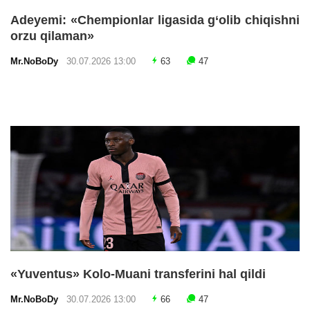
Adeyemi: «Chempionlar ligasida g‘olib chiqishni
orzu qilaman»
Mr.NoBoDy
30.07.2026 13:00
63
47
«Yuventus» Kolo-Muani transferini hal qildi
Mr.NoBoDy
30.07.2026 13:00
66
47