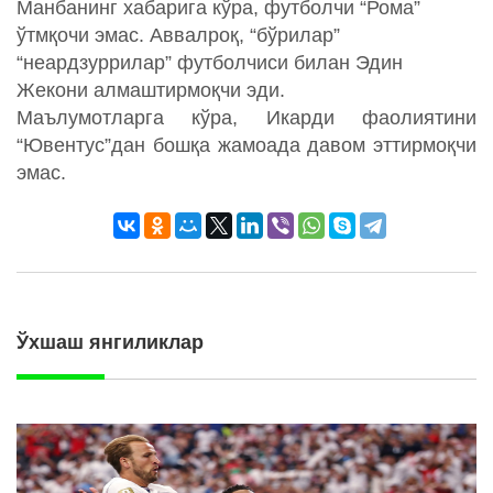
Манбанинг хабарига кўра, футболчи “Рома”
ўтмқочи эмас. Аввалроқ, “бўрилар”
“неардзуррилар” футболчиси билан Эдин
Жекони алмаштирмоқчи эди.
Маълумотларга кўра, Икарди фаолиятини
“Ювентус”дан бошқа жамоада давом эттирмоқчи
эмас.
Ўхшаш янгиликлар