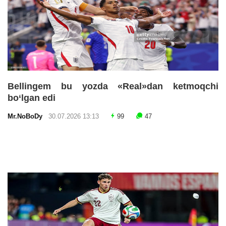
Bellingem bu yozda «Real»dan ketmoqchi
bo‘lgan edi
Mr.NoBoDy
30.07.2026 13:13
99
47