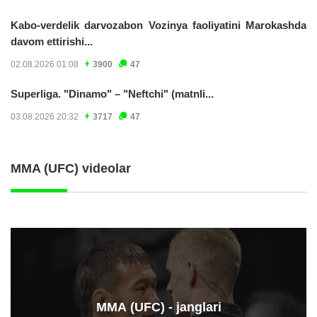
Kabo-verdelik darvozabon Vozinya faoliyatini Marokashda
davom ettirishi...
02.08.2026 01:08
3900
47
Superliga. "Dinamo" – "Neftchi" (matnli...
03.08.2026 20:32
3717
47
MMA (UFC) videolar
ММА (UFC) - janglari