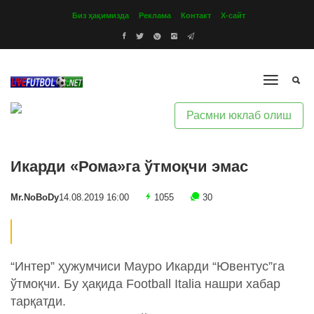
Биз ҳақимизда
Реклама
Контакт
Х-сайт
Расмни юклаб олиш
Икарди «Рома»га ўтмоқчи эмас
Mr.NoBoDy
14.08.2019 16:00
1055
30
“Интер” ҳужумчиси Мауро Икарди “Ювентус”га
ўтмоқчи. Бу ҳақида Football Italia нашри хабар
тарқатди.