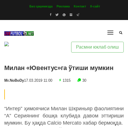
Биз ҳақимизда
Реклама
Контакт
Х-сайт
Расмни юклаб олиш
Милан «Ювентус»га ўтиши мумкин
Mr.NoBoDy
17.03.2019 11:00
1315
30
“Интер” ҳимоячиси Милан Шкриньяр фаолиятини
“А” Сериянинг бошқа клубида давом эттириши
мумкин. Бу ҳақда Calcio Mercato хабар бермоқда.