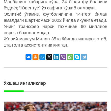
Манбанинг хабарига кўра, 24 ёшли футболчини
ёздаёқ “Ювентус” ўз сафига қўшиб олмоқчи.
Эслатиб ўтамиз, футболчининг “Интер” билан
амалдаги шартномаси 2022 йилда якунига етади.
Унинг трансфер нархи тахминан 60 миллион
еврога баҳоланмоқда.
Жорий мавсум Милан 35та ўйинда иштирок этиб,
1та голга ассистентлик қилган.
Ўхшаш янгиликлар