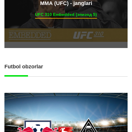
ММА (UFC) - janglari
UFC 310 Embedded (эпизод 5)
Futbol obzorlar