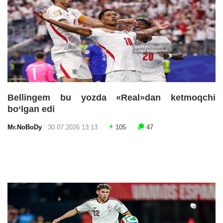
Bellingem bu yozda «Real»dan ketmoqchi
bo‘lgan edi
Mr.NoBoDy
30.07.2026 13:13
105
47