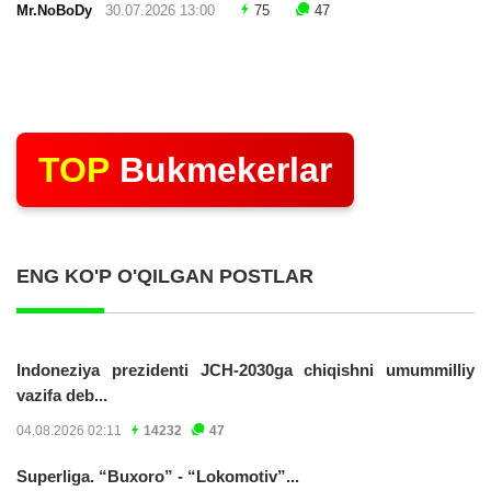
Mr.NoBoDy
30.07.2026 13:00
75
47
TOP
Bukmekerlar
ENG KO'P O'QILGAN POSTLAR
Indoneziya prezidenti JCH-2030ga chiqishni umummilliy
vazifa deb...
04.08.2026 02:11
14232
47
Superliga. “Buxoro” - “Lokomotiv”...