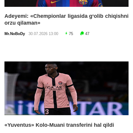
Adeyemi: «Chempionlar ligasida g‘olib chiqishni
orzu qilaman»
Mr.NoBoDy
30.07.2026 13:00
75
47
«Yuventus» Kolo-Muani transferini hal qildi