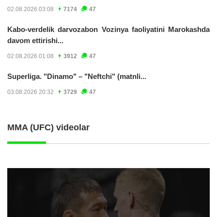
02.08.2026 03:08
7174
47
Kabo-verdelik darvozabon Vozinya faoliyatini Marokashda
davom ettirishi...
02.08.2026 01:08
3912
47
Superliga. "Dinamo" – "Neftchi" (matnli...
03.08.2026 20:32
3729
47
MMA (UFC) videolar