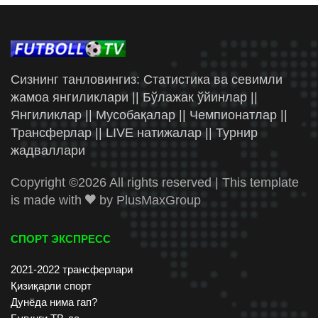
Сизнинг танловингиз: Статистика ва севимли
жамоа янгиликлари || Бўлажак ўйинлар ||
Янгиликлар || Мусобақалар || Чемпионатлар ||
Трансферлар || LIVE натижалар || Турнир
жадваллари
Copyright ©
2026 All rights reserved | This template
is made with
by
PlusMaxGroup
СПОРТ ЭКСПРЕСС
2021-2022 трансферлари
Қизиқарли спорт
Дунёда нима гап?