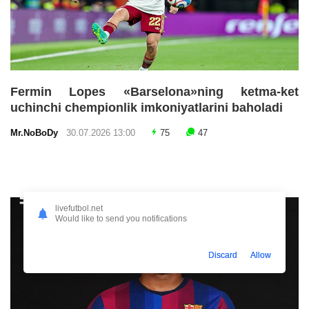
Fermin Lopes «Barselona»ning ketma-ket
uchinchi chempionlik imkoniyatlarini baholadi
Mr.NoBoDy
30.07.2026 13:00
75
47
livefutbol.net
Would like to send you notifications
Discard
Allow