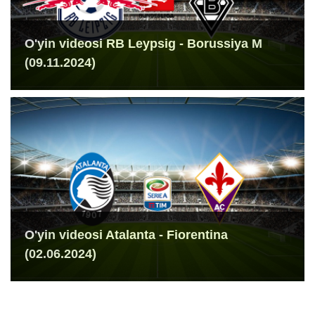
O'yin videosi RB Leypsig - Borussiya M
(09.11.2024)
O'yin videosi Atalanta - Fiorentina
(02.06.2024)