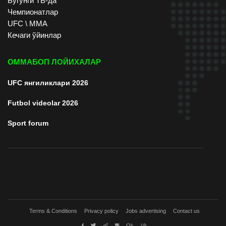
Бугунги ТВ-да
Чемпионатлар
UFC \ ММА
Кечаги ўйинлар
ОММАБОП ЛОЙИХАЛАР
UFC янгиликлари 2026
Futbol videolar 2026
Sport forum
Terms & Conditions
Privacy policy
Jobs advertising
Contact us
Ok
Vk