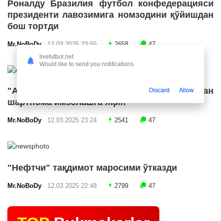
Роналду Бразилия футбол конфедерацияси
президенти лавозимига номзодини қўйишдан
бош тортди
Mr.NoBoDy
12.03.2025 23:55
2658
47
livefutbol.net
Would like to send you notifications
"Арсенал" икки ярим ҳимоячи билан
Discard
Allow
шартнома имзолашга яқин
Mr.NoBoDy
12.03.2025 23:24
2541
47
"Нефтчи" тақдимот маросими ўтказди
Mr.NoBoDy
12.03.2025 22:48
2799
47