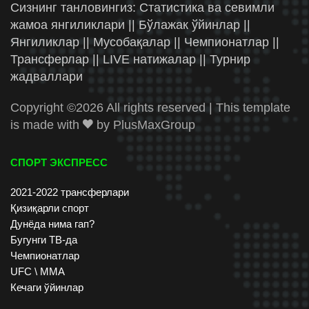
Сизнинг танловингиз: Статистика ва севимли
жамоа янгиликлари || Бўлажак ўйинлар ||
Янгиликлар || Мусобақалар || Чемпионатлар ||
Трансферлар || LIVE натижалар || Турнир
жадваллари
Copyright ©
2026 All rights reserved | This template
is made with
by
PlusMaxGroup
СПОРТ ЭКСПРЕСС
2021-2022 трансферлари
Қизиқарли спорт
Дунёда нима гап?
Бугунги ТВ-да
Чемпионатлар
UFC \ ММА
Кечаги ўйинлар