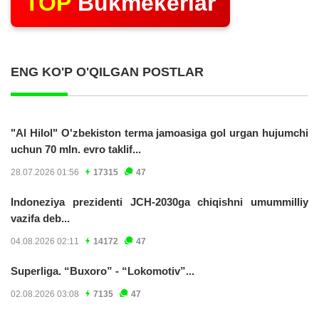
TOP
Bukmekerlar
ENG KO'P O'QILGAN POSTLAR
"Al Hilol" O'zbekiston terma jamoasiga gol urgan hujumchi
uchun 70 mln. evro taklif...
28.07.2026 01:56
17315
47
Indoneziya prezidenti JCH-2030ga chiqishni umummilliy
vazifa deb...
04.08.2026 02:11
14172
47
Superliga. “Buxoro” - “Lokomotiv”...
02.08.2026 03:08
7135
47