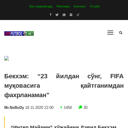
Биз ҳақимизда
Реклама
Контакт
Х-сайт
Бекхэм: “23 йилдан сўнг, FIFA
муқовасига қайтганимдан
фахрланаман”
Mr.NoBoDy
18.11.2020 22:00
1458
30
“Интер Майами” хўжайини Дэвид Бекхэм