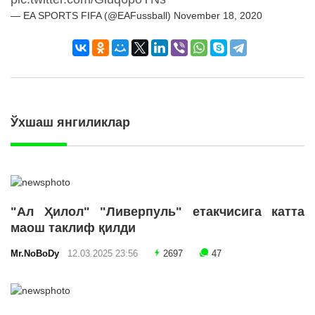
— EA SPORTS FIFA (@EAFussball) November 18, 2020
Ўхшаш янгиликлар
"Ал Ҳилол" "Ливерпуль" етакчисига катта
маош таклиф қилди
Mr.NoBoDy
12.03.2025 23:56
2697
47