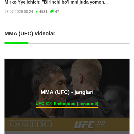
Mirko Yyelichich: "Birinchi bo'limni juda yomon...
28.07.2026 00:24
4531
47
MMA (UFC) videolar
ММА (UFC) - janglari
UFC 310 Embedded (эпизод 5)