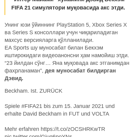
FIFA 21 симулятори муқовасида акс этди.
Унинг юзи ўйиннинг PlayStation 5, Xbox Series X
ва Series S консоллари учун чиқариладиган
махсус версияларга қўлланилади.
EA Sports шу муносабат билан Бекхэм
иштирокидаги видеоанонсни ҳам намойиш этди.
“23 йилдан сўнг… Яна муқовада акс этганимдан
фахрланаман”,
дея муносабат билдирган
Дэвид.
Beckham. Ist. ZURÜCK
Spiele #FIFA21 bis zum 15. Januar 2021 und
erhalte David Beckham in FUT und VOLTA
Mehr erfahren https://t.co/zOCSHRKwTR
pic.twitter.com/Giuq6poYNs