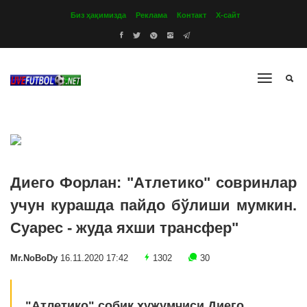
Биз ҳақимизда
Реклама
Контакт
Х-сайт
Диего Форлан: "Атлетико" совринлар
учун курашда пайдо бўлиши мумкин.
Суарес - жуда яхши трансфер"
Mr.NoBoDy
16.11.2020 17:42
1302
30
"Атлетико" собиқ ҳужумчиси Диего