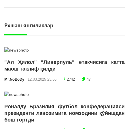
Ўхшаш янгиликлар
"Ал Ҳилол" "Ливерпуль" етакчисига катта
маош таклиф қилди
Mr.NoBoDy
12.03.2025 23:56
2742
47
Роналду Бразилия футбол конфедерацияси
президенти лавозимига номзодини қўйишдан
бош тортди