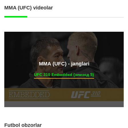
MMA (UFC) videolar
ММА (UFC) - janglari
UFC 310 Embedded (эпизод 5)
Futbol obzorlar