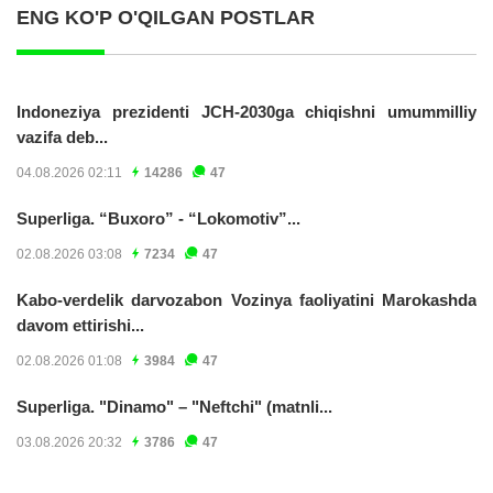
ENG KO'P O'QILGAN POSTLAR
Indoneziya prezidenti JCH-2030ga chiqishni umummilliy
vazifa deb...
04.08.2026 02:11
14286
47
Superliga. “Buxoro” - “Lokomotiv”...
02.08.2026 03:08
7234
47
Kabo-verdelik darvozabon Vozinya faoliyatini Marokashda
davom ettirishi...
02.08.2026 01:08
3984
47
Superliga. "Dinamo" – "Neftchi" (matnli...
03.08.2026 20:32
3786
47