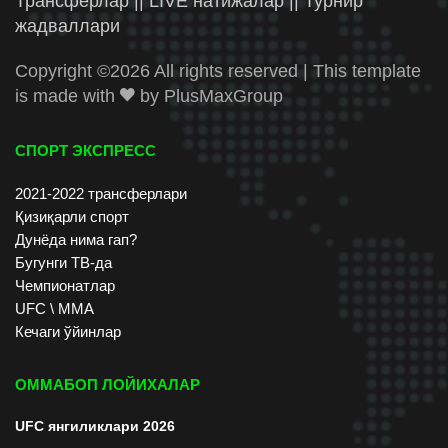
Трансферлар || LIVE натижалар || Турнир
жадваллари
Copyright ©
2026 All rights reserved | This template
is made with
by
PlusMaxGroup
СПОРТ ЭКСПРЕСС
2021-2022 трансферлари
Қизиқарли спорт
Дунёда нима гап?
Бугунги ТВ-да
Чемпионатлар
UFC \ ММА
Кечаги ўйинлар
ОММАБОП ЛОЙИХАЛАР
UFC янгиликлари 2026