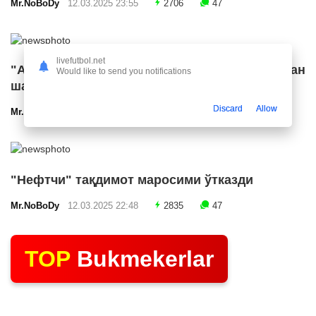
Mr.NoBoDy
12.03.2025 23:55
2706
47
livefutbol.net
"Арсенал" икки ярим ҳимоячи билан
Would like to send you notifications
шартнома имзолашга яқин
Discard
Allow
Mr.NoBoDy
12.03.2025 23:24
2580
47
"Нефтчи" тақдимот маросими ўтказди
Mr.NoBoDy
12.03.2025 22:48
2835
47
TOP
Bukmekerlar