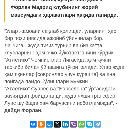
Форлан Мадрид клубининг жорий
мавсумдаги ҳаракатлари ҳақида гапирди.
"Улар жамоани сақлаб қолишди, уларнинг ҳар
бир позициясида ажойиб ўйинчилар бор.
Ла Лига - жуда тиғиз турнир ва биз катта
клубларнинг ҳам очко йўқотаётганини кўрдик.
"Атлетико" Чемпионлар Лигасида ҳам кучли
таркиби билан ўйнашига тўғри келади. Улар жуда
ҳам яқинлар [совринлар учун курашга] ва яна
пойгада пайдо бўлишлари мумкин.
"Атлетико" Суарес ва "Барселона" ўртасидаги
вазиятдан фойдаланди, жуда яхши трансфер,
Луис шу ёшда ҳам барчасини исботламоқда",
-
дейди Форлан.