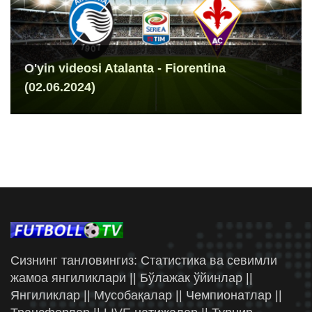
O'yin videosi Atalanta - Fiorentina
(02.06.2024)
Сизнинг танловингиз: Статистика ва севимли
жамоа янгиликлари || Бўлажак ўйинлар ||
Янгиликлар || Мусобақалар || Чемпионатлар ||